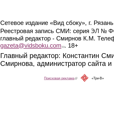
Сетевое издание «Вид сбоку», г. Рязан
ЭЛ № ФС
Реестровая запись СМИ: серия
главный редактор - Смирнов К.М. Телефо
gazeta@vidsboku.com
(link sends e-mail)
. 18+
Главный редактор: Константин См
Смирнова, администратор сайта и 
Поисковая реклама
(link is external)
«Три-В»