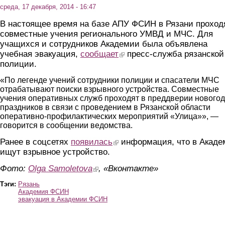
среда, 17 декабря, 2014 - 16:47
В настоящее время на базе АПУ ФСИН в Рязани проход
совместные учения регионального УМВД и МЧС. Для
учащихся и сотрудников Академии была объявлена
учебная эвакуация,
сообщает
(link is external)
пресс-служба рязанской
полиции.
«По легенде учений сотрудники полиции и спасатели МЧС
отрабатывают поиски взрывного устройства. Совместные
учения оперативных служб проходят в преддверии нового
праздников в связи с проведением в Рязанской области
оперативно-профилактических мероприятий «Улица»», —
говорится в сообщении ведомства.
Ранее в соцсетях
появилась
(link is external)
информация, что в Акаде
ищут взрывное устройство.
Фото:
Olga Samoletova
(link is external)
, «Вконтакте»
Тэги:
Рязань
Академия ФСИН
эвакуация в Академии ФСИН