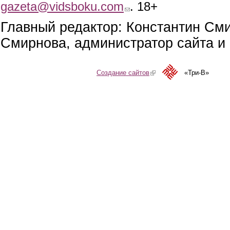
gazeta@vidsboku.com
(link sends e-mail)
. 18+
Главный редактор: Константин См
Смирнова, администратор сайта и 
Создание сайтов
(link is external)
«Три-В»