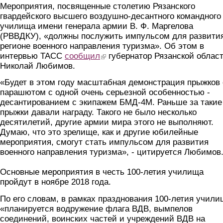
Мероприятия, посвященные столетию Рязанского
гвардейского высшего воздушно-десантного командного
училища имени генерала армии В. Ф. Маргелова
(РВВДКУ), «должны послужить импульсом для развити
регионе военного направления туризма». Об этом в
интервью ТАСС
сообщил
(link is external)
губернатор Рязанской облас
Николай Любимов.
«Будет в этом году масштабная демонстрация прыжков 
парашютом с одной очень серьезной особенностью -
десантированием с экипажем БМД-4М. Раньше за такие
прыжки давали награду. Такого не было несколько
десятилетий, другие армии мира этого не выполняют.
Думаю, что это зрелище, как и другие юбилейные
мероприятия, смогут стать импульсом для развития
военного направления туризма», - цитируется Любимов
Основные мероприятия в честь 100-летия училища
пройдут в ноябре 2018 года.
По его словам, в рамках празднования 100-летия учили
«планируется водружение флага ВДВ, вымпелов
соединений, воинских частей и учреждений ВДВ на