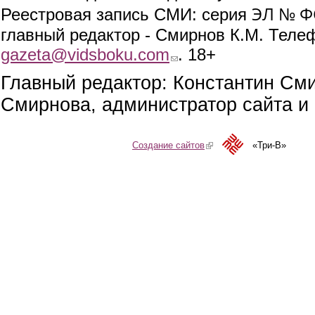
ЭЛ № ФС
Реестровая запись СМИ: серия
главный редактор - Смирнов К.М. Телефо
gazeta@vidsboku.com
(link sends e-mail)
. 18+
Главный редактор: Константин См
Смирнова, администратор сайта и 
Создание сайтов
(link is external)
«Три-В»