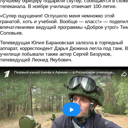
лучшему офицеру подарили скутер, сообщается в сюже
телеканала. В ноябре училище отмечает 100-летие.
«Супер ощущения! Оглушило меня немножко этой
гранатой, хоть и учебной. Вообще — класс!» — подели
впечатлениями ведущий программы «Доброе утро!» Ти
Соловьев.
Телеведущая Юлия Барановская залезла в торпедный
аппарат, корреспондент Дарья Дюжина легла под танк. В
училище побывали также актер Сергей Безруков,
телеведущий Леонид Якубович.