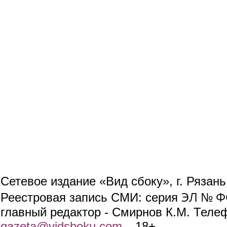
Сетевое издание «Вид сбоку», г. Рязан
ЭЛ № ФС
Реестровая запись СМИ: серия
главный редактор - Смирнов К.М. Телефо
gazeta@vidsboku.com
(link sends e-mail)
. 18+