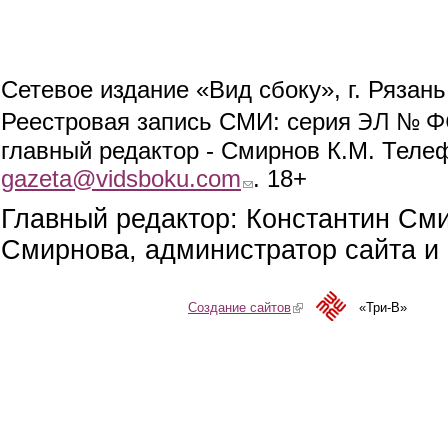
Сетевое издание «Вид сбоку», г. Рязан
ЭЛ № ФС
Реестровая запись СМИ: серия
главный редактор - Смирнов К.М. Телефо
gazeta@vidsboku.com
(link sends e-mail)
. 18+
Главный редактор: Константин См
Смирнова, администратор сайта и 
Создание сайтов
(link is external)
«Три-В»