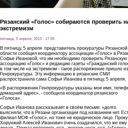
Рязанский «Голос» собираются проверить н
экстремизм
пятница, 5 апреля, 2013 - 17:09
В пятницу, 5 апреля представитель прокуратуры Рязанской
области сообщил координатору ассоциации «Голос» в Ряза
Софье Ивановой, что им необходимо проверить Рязанскую
ассоциацию «Голос» и редакцию газеты «Гражданский голос
в том числе на экстремизм - такое распоряжение пришло из
Генрокуратуры. Эту информацию в рязанские СМИ
распространила сама Софья Иванова в пятницу, 5 апреля.
«В распоряжении Генпрокуратуры указаны мое имя, телеф
домашний адрес», - сообщила координатор рязанского
«Голоса».
Софья Иванова рассказывает в своём письме: «долго
выясняли, что в Рязани организации под названием нет. Ес
филиал МОФ «Голос», но тоже не юридическое лицо. Прок
Хорунжий Алексей Иванович очень озадачился, что же ему
делать. Приказ проверять есть, деятельность есть («Голос»