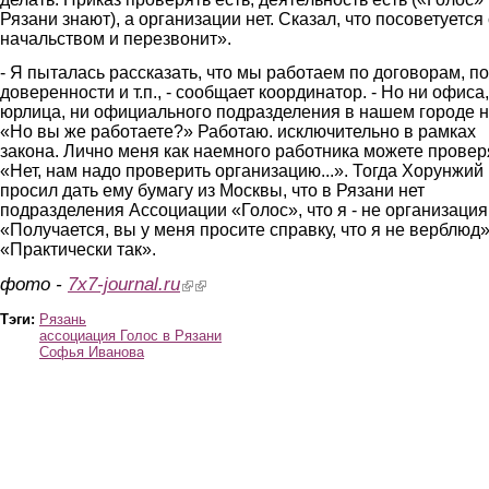
Рязани знают), а организации нет. Сказал, что посоветуется 
начальством и перезвонит».
- Я пыталась рассказать, что мы работаем по договорам, по
доверенности и т.п., - сообщает координатор. - Но ни офиса,
юрлица, ни официального подразделения в нашем городе н
«Но вы же работаете?» Работаю. исключительно в рамках
закона. Лично меня как наемного работника можете провер
«Нет, нам надо проверить организацию...». Тогда Хорунжий
просил дать ему бумагу из Москвы, что в Рязани нет
подразделения Ассоциации «Голос», что я - не организация
«Получается, вы у меня просите справку, что я не верблюд»,
«Практически так».
фото -
7x7-journal.ru
(link is external)
(link is external)
Тэги:
Рязань
ассоциация Голос в Рязани
Софья Иванова