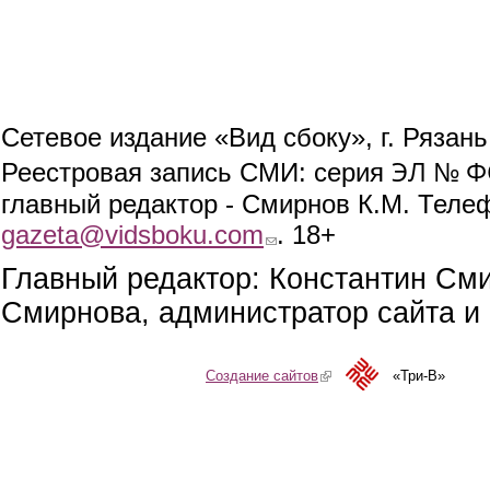
Сетевое издание «Вид сбоку», г. Рязан
ЭЛ № ФС
Реестровая запись СМИ: серия
главный редактор - Смирнов К.М. Телефо
gazeta@vidsboku.com
(link sends e-mail)
. 18+
Главный редактор: Константин См
Смирнова, администратор сайта и 
Создание сайтов
(link is external)
«Три-В»