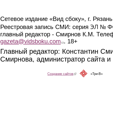
Сетевое издание «Вид сбоку», г. Рязан
ЭЛ № ФС
Реестровая запись СМИ: серия
главный редактор - Смирнов К.М. Телефо
gazeta@vidsboku.com
(link sends e-mail)
. 18+
Главный редактор: Константин См
Смирнова, администратор сайта и 
Создание сайтов
(link is external)
«Три-В»