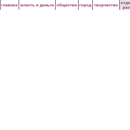
Перейти к основному содержанию
отд
главное
власть и деньги
общество
город
творчество
ра