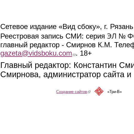
Сетевое издание «Вид сбоку», г. Рязан
ЭЛ № ФС
Реестровая запись СМИ: серия
главный редактор - Смирнов К.М. Телефо
gazeta@vidsboku.com
(link sends e-mail)
. 18+
Главный редактор: Константин См
Смирнова, администратор сайта и 
Создание сайтов
(link is external)
«Три-В»