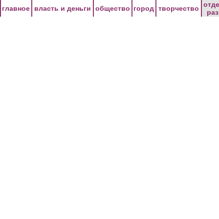
Перейти к основному содержанию
отд
главное
власть и деньги
общество
город
творчество
ра