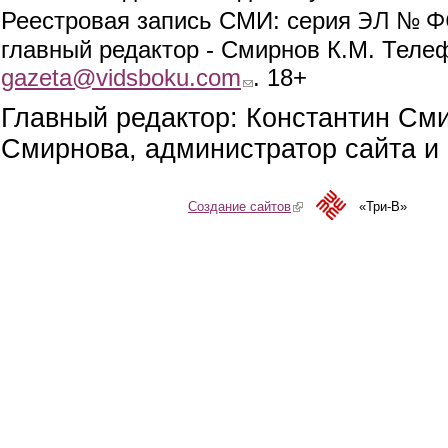
ЭЛ № ФС
Реестровая запись СМИ: серия
главный редактор - Смирнов К.М. Телефо
gazeta@vidsboku.com
(link sends e-mail)
. 18+
Главный редактор: Константин См
Смирнова, администратор сайта и 
Создание сайтов
(link is external)
«Три-В»