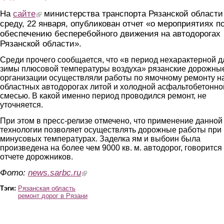
На
сайте
(link is external)
министерства транспорта Рязанской области
среду, 22 января, опубликован отчет «о мероприятиях п
обеспечению бесперебойного движения на автодорогах
Рязанской области».
Среди прочего сообщается, что «в период нехарактерной д
зимы плюсовой температуры воздуха» рязанские дорожны
организации осуществляли работы по ямочному ремонту н
областных автодорогах литой и холодной асфальтобетонно
смесью. В какой именно период проводился ремонт, не
уточняется.
При этом в пресс-релизе отмечено, что применение данной
технологии позволяет осуществлять дорожные работы при
минусовых температурах. Заделка ям и выбоин была
произведена на более чем 9000 кв. м. автодорог, говорится
отчете дорожников.
Фото:
news.sarbc.ru
(link is external)
Тэги:
Рязанская область
ремонт дорог в Рязани