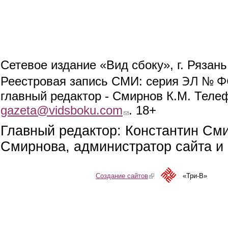
Сетевое издание «Вид сбоку», г. Рязан
ЭЛ № ФС
Реестровая запись СМИ: серия
главный редактор - Смирнов К.М. Телефо
gazeta@vidsboku.com
(link sends e-mail)
. 18+
Главный редактор: Константин См
Смирнова, администратор сайта и 
Создание сайтов
(link is external)
«Три-В»