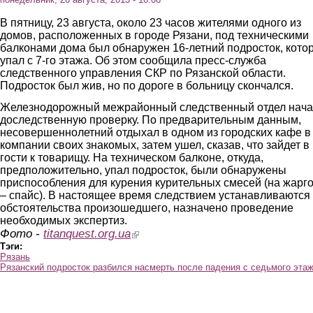
В пятницу, 23 августа, около 23 часов жителями одного из
домов, расположенных в городе Рязани, под техническими
балконами дома был обнаружен 16-летний подросток, кото
упал с 7-го этажа. Об этом сообщила пресс-служба
следственного управления СКР по Рязанской области.
Подросток был жив, но по дороге в больницу скончался.
Железнодорожный межрайонный следственный отдел нач
доследственную проверку. По предварительным данным,
несовершеннолетний отдыхал в одном из городских кафе в
компании своих знакомых, затем ушел, сказав, что зайдет в
гости к товарищу. На техническом балконе, откуда,
предположительно, упал подросток, были обнаружены
приспособления для курения курительных смесей (на жарг
– спайс). В настоящее время следствием устанавливаются
обстоятельства произошедшего, назначено проведение
необходимых экспертиз.
Фото -
titanquest.org.ua
(link is external)
Тэги:
Рязань
Рязанский подросток разбился насмерть после падения с седьмого эта