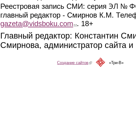
ЭЛ № ФС
Реестровая запись СМИ: серия
главный редактор - Смирнов К.М. Телефо
gazeta@vidsboku.com
(link sends e-mail)
. 18+
Главный редактор: Константин См
Смирнова, администратор сайта и 
Создание сайтов
(link is external)
«Три-В»