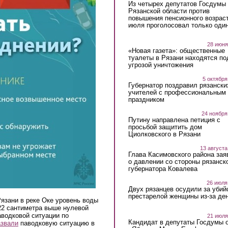
Из четырех депутатов Госдумы 
Рязанской области против
повышения пенсионного возраст
июля проголосовал только оди
28 июня
«Новая газета»: общественные
туалеты в Рязани находятся по
угрозой уничтожения
5 октября
Губернатор поздравил рязански
учителей с профессиональным
праздником
24 ноября
Путину направлена петиция с
просьбой защитить дом
Циолковского в Рязани
13 августа
Глава Касимовского района зая
о давлении со стороны рязанск
губернатора Ковалева
26 июля
Двух рязанцев осудили за убий
престарелой женщины из-за ден
Рязани в реке Оке уровень воды
22 сантиметра выше нулевой
аводковой ситуации по
21 июля
Кандидат в депутаты Госдумы 
азвали
паводковую ситуацию в