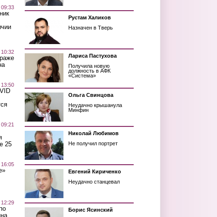
 09:33
ник
Рустам Халиков
ичии
Назначен в Тверь
 10:32
Лариса Пастухова
краже
на
Получила новую
должность в АФК
«Система»
 13:50
OVID
Ольга Свинцова
тся
Неудачно крышанула
Минфин
 09:21
Николай Любимов
я
е 25
Не получил портрет
 16:05
е»
Евгений Кириченко
Неудачно станцевал
 12:29
по
Борис Ясинский
ина