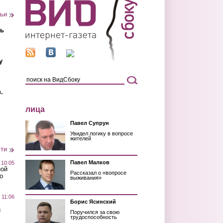
тьи
ть
у
.
лица
Павел Супрун
Увидел логику в вопросе
жителей
сти
Павел Малков
 10:05
ной
Рассказал о «вопросе
о
выживания»
 11:06
Борис Ясинский
й
Поручился за свою
трудоспособность