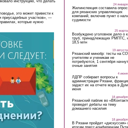
ковало инструкцию, что делать
24 января
Жилинспекция составила опрос
для рязанских управляющих
ловодье, это может привести к
компаний, включив пункт о нал
и приусадебных участков», —
судимости
правилах, которые нужно
25 марта
Возбуждено уголовное дело о 
труб, принадлежащих РМПТС, 
18,5 млн
19 августа
Рязанский минобр: тесты на C
учителям и ученикам не
потребуются, 1 сентября начну
очные занятия
4 июня
ЛДПР собирает вопросы к
администрации Рязани, фракци
задаст их на отчете мэра в Дум
июня
18 декабря
Рязанский паблик во «ВКонтакт
проведет дебаты на тему
домашнего насилия
18 декабря
В Рязани пройдет «дискуссия» 
итогам пресс-конференции Пут