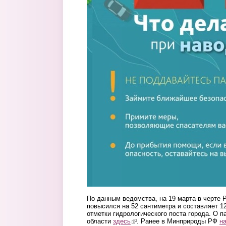
По данным ведомства, на 19 марта в черте 
повысился на 52 сантиметра и составляет 1
отметки гидрологического поста города. О п
области
здесь
(link is external)
. Ранее в Минприроды РФ
н