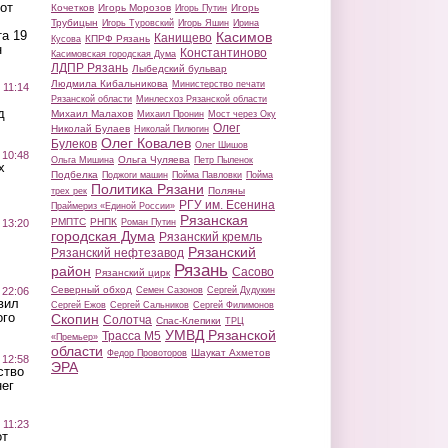
от
Кочетков
Игорь Морозов
Игорь
Игорь Путин
Трубицын
Игорь Туровский
Игорь Яшин
Ирина
а 19
Касимов
Канищево
КПРФ Рязань
Кусова
н
Константиново
Касимовская городская Дума
ЛДПР Рязань
Лыбедский бульвар
Людмила Кибальникова
Министерство печати
 11:14
Рязанской области
Минлесхоз Рязанской области
д
Михаил Малахов
Михаил Пронин
Мост через Оку
Олег
Николай Булаев
Николай Пилюгин
Олег Ковалев
Булеков
Олег Шишов
 10:48
Ольга Чуляева
Ольга Мишина
Петр Пыленок
х
Подбелка
Поджоги машин
Пойма Павловки
Пойма
Политика Рязани
Поляны
трех рек
РГУ им. Есенина
Праймериз «Единой России»
Рязанская
РМПТС
РНПК
Роман Путин
 13:20
городская Дума
Рязанский кремль
Рязанский
Рязанский нефтезавод
Рязань
район
Сасово
Рязанский цирк
Северный обход
Семен Сазонов
Сергей Дудукин
 22:06
вил
Сергей Ежов
Сергей Сальников
Сергей Филимонов
ого
Скопин
Солотча
Спас-Клепики
ТРЦ
УМВД Рязанской
Трасса М5
«Премьер»
области
Шаукат Ахметов
Федор Провоторов
 12:58
ЭРА
ство
ег
 11:23
от