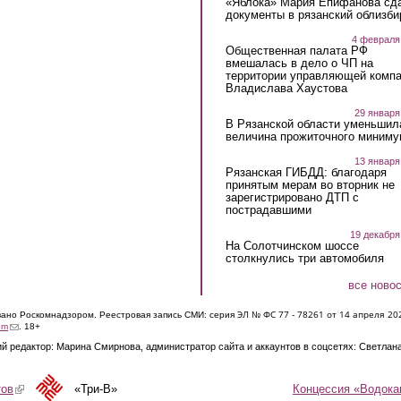
«Яблока» Мария Епифанова сд
документы в рязанский облизби
4 февраля
Общественная палата РФ
вмешалась в дело о ЧП на
территории управляющей комп
Владислава Хаустова
29 января
В Рязанской области уменьшил
величина прожиточного миниму
13 января
Рязанская ГИБДД: благодаря
принятым мерам во вторник не
зарегистрировано ДТП с
пострадавшими
19 декабря
На Солотчинском шоссе
столкнулись три автомобиля
все ново
ЭЛ № ФС 77 - 7826
1 от 14 апреля 20
овано Роскомнадзором. Реестровая запись СМИ: серия
(link sends e-mail)
om
. 18+
й редактор: Марина Смирнова, администратор сайта и аккаунтов в соцсетях: Светлан
Концессия «Водока
тов
(link is external)
«Три-В»