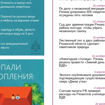
29 ноября
По делу о незаконной миграции
Рязани допрошено 600 свидете
осуждены пять человек
19 ноября
Суд дал администрации Рязанс
района полгода, чтобы убрать
незаконную свалку
18 ноября
Лиственный лес в двух районах
Рязанской области сделают
памятником природы
16 октября
«Новогодняя столица»: Рязань
решила провести «Зимний день
ВДВ»
9 апреля
Экологи опубликовали докумен
подтверждающие существован
озера «Дикая утка»
4 апреля
Счетная палата РФ проверит
расходы на Рязанское училище
ВДВ
20 июля