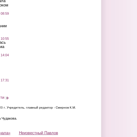
ала
рком
 08:59
ании
 10:55
ась
ма
 14:04
 17:31
сти
20 г.
Учредитель, главный редактор - Смирнов К.М.
а Чудакова.
нала»
Неизвестный Павлов