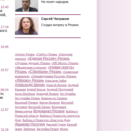
Не понят народом
 15:40
 в
лей,
Сергей Чиграков
Создал интригу в Рязани
 17:18
кого
 16:45
«Атрон» Рязань
«Глобус» Рязань
«Городские
«Единая Россия» Рязань
проекты»
«Лучшие друзья» Рязань
«М5 Молл» Рязань
«Новая газета»
«Мещерская сторона»
 15:57
Рязань
«Сбербанк» Рязань
«Северная
компания»
«Справедливая Россия» Рязань
«Яблоко» Рязань
Александр Чайка
Александр Шерин
Андрей
Алексей Фролов
Кашаев
Андрей Петруцкий
 09:24
Андрей Красов
ты,
Аркадий Фомин
Антон Воробьев
Арт-Лужайка
ие
Арт-лужайка Рязань
Беженцы из Украины
Валерий Рюмин
Виталий
Виктор Малюгин
Артемов
Виталий Ларин
Владимир
 12:57
Водоканал Рязани
Мимоглядов
Выборы в
Рязанской области
Выборы в Рязанскую городскую
Думу
Выборы в Рязанскую областную Думу
Дашково-Песочня
Дмитрий Гудков
Евгений
Заборье
Игорь
Зызин
Застройка Рязани
 11:16