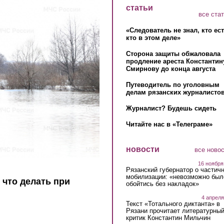
статьи
все ста
«Следователь не знал, кто ес
кто в этом деле»
Сторона защиты обжаловала
продление ареста Константин
Смирнову до конца августа
Путеводитель по уголовным
делам рязанских журналистов
Журналист? Будешь сидеть
Читайте нас в «Телеграме»
новости
все ново
16 ноября
Рязанский губернатор о частич
мобилизации: «невозможно был
 что делать при
обойтись без накладок»
4 апреля
Текст «Тотального диктанта» в
Рязани прочитает литературны
критик Константин Мильчин