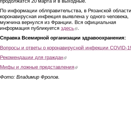
продолжатся 20 марта и в выходные.
По информации облправительства, в Рязанской област
коронавирусная инфекция выявлена у одного человека,
мужчина вернулся из Франции. Вся официальная
информация публикуется
здесь
(link is external)
.
Справка Всемирной организации здравоохранения:
Вопросы и ответы о коронавирусной инфекции COVID-1
Рекомендации для граждан
(link is external)
Мифы и ложные представления
(link is external)
Фото: Владимир Фролов.