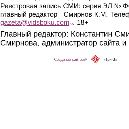
ЭЛ № ФС
Реестровая запись СМИ: серия
главный редактор - Смирнов К.М. Телефо
gazeta@vidsboku.com
(link sends e-mail)
. 18+
Главный редактор: Константин См
Смирнова, администратор сайта и 
Создание сайтов
(link is external)
«Три-В»