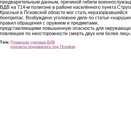
предварительным данным, причиной гибели военнослужащ
ВДВ на 714-м полигоне в районе населённого пункта Струг
Красные в Псковской области мог стать неразорвавшийся
боеприпас. Возбуждено уголовное дело по статье «наруше
правил обращения с оружием и предметами,
представляющими повышенную опасность для окружающи
повлекшее по неосторожности смерть двух или более лиц»
Тэги:
Рязанское училище ВДВ
курсанты подорвались под Псковом