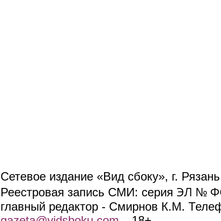
Сетевое издание «Вид сбоку», г. Рязан
ЭЛ № ФС
Реестровая запись СМИ: серия
главный редактор - Смирнов К.М. Телефо
gazeta@vidsboku.com
(link sends e-mail)
. 18+