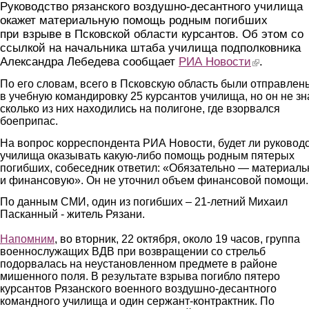
Руководство рязанского воздушно-десантного училища
окажет материальную помощь родным погибших
при взрыве в Псковской области курсантов. Об этом со
ссылкой на начальника штаба училища подполковника
Александра Лебедева сообщает
РИА Новости
(link is externa
.
По его словам, всего в Псковскую область были отправлен
в учебную командировку 25 курсантов училища, но он не зна
сколько из них находились на полигоне, где взорвался
боеприпас.
На вопрос корреспондента РИА Новости, будет ли руковод
училища оказывать какую-либо помощь родным пятерых
погибших, собеседник ответил: «Обязательно — материал
и финансовую». Он не уточнил объем финансовой помощи.
По данным СМИ, один из погибших – 21-летний Михаил
Пасканный - житель Рязани.
Напомним
, во вторник, 22 октября, около 19 часов, группа
военнослужащих ВДВ при возвращении со стрельб
подорвалась на неустановленном предмете в районе
мишенного поля. В результате взрыва погибло пятеро
курсантов Рязанского военного воздушно-десантного
командного училища и один сержант-контрактник. По