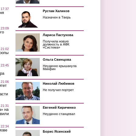
 17:37
Рустам Халиков
ня
Назначен в Тверь
 23:09
го
Лариса Пастухова
Получила новую
должность в АФК
«Система»
 21:02
Тропы
Ольга Свинцова
 23:45
Неудачно крышанула
Минфин
ра
 21:06
Николай Любимов
итет
Не получил портрет
асти
 21:31
Евгений Кириченко
а» на
авили
Неудачно станцевал
 22:34
мове
Борис Ясинский