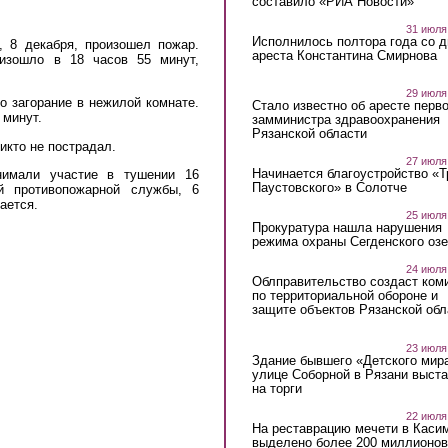
составило «РИА Новости»
31 июля
Исполнилось полтора года со д
, 8 декабря, произошел пожар.
ареста Константина Смирнова
роизошло
в 18 часов 55 минут,
29 июля
 загорание в нежилой комнате.
Стало известно об аресте перво
 минут.
замминистра здравоохранения
Рязанской области
икто не пострадал.
27 июля
Начинается благоустройство «
имали участие в тушении
16
Паустовского» в Солотче
ой противопожарной службы, 6
ается.
25 июля
Прокуратура нашла нарушения
режима охраны Сегденского озе
24 июля
Облправительство создаст ком
по территориальной обороне и
защите объектов Рязанской обл
23 июля
Здание бывшего «Детского мир
улице Соборной в Рязани выст
на торги
22 июля
На реставрацию мечети в Каси
выделено более 200 миллионов