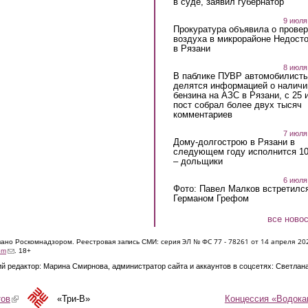
в суде, заявил губернатор
9 июля
Прокуратура объявила о провер
воздуха в микрорайоне Недост
в Рязани
8 июля
В паблике ПУВР автомобилист
делятся информацией о наличи
бензина на АЗС в Рязани, с 25 
пост собрал более двух тысяч
комментариев
7 июля
Дому-долгострою в Рязани в
следующем году исполнится 10
– дольщики
6 июля
Фото: Павел Малков встретился
Германом Грефом
все ново
ЭЛ № ФС 77 - 7826
1 от 14 апреля 20
овано Роскомнадзором. Реестровая запись СМИ: серия
(link sends e-mail)
om
. 18+
й редактор: Марина Смирнова, администратор сайта и аккаунтов в соцсетях: Светлан
Концессия «Водока
тов
(link is external)
«Три-В»