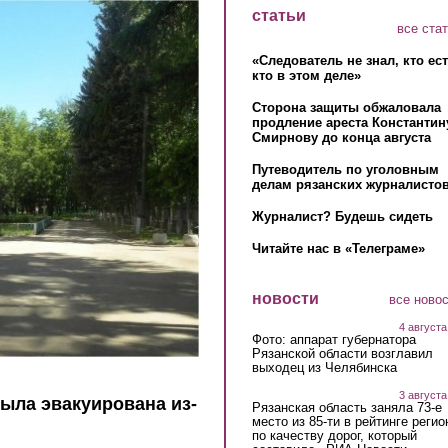
статьи
все ста
«Следователь не знал, кто ес
кто в этом деле»
Сторона защиты обжаловала
продление ареста Константин
Смирнову до конца августа
Путеводитель по уголовным
делам рязанских журналистов
Журналист? Будешь сидеть
Читайте нас в «Телеграме»
новости
все ново
4 августа
Фото: аппарат губернатора
Рязанской области возглавил
выходец из Челябинска
3 августа
ыла эвакуирована из-
Рязанская область заняла 73-е
место из 85-ти в рейтинге регио
по качеству дорог, который