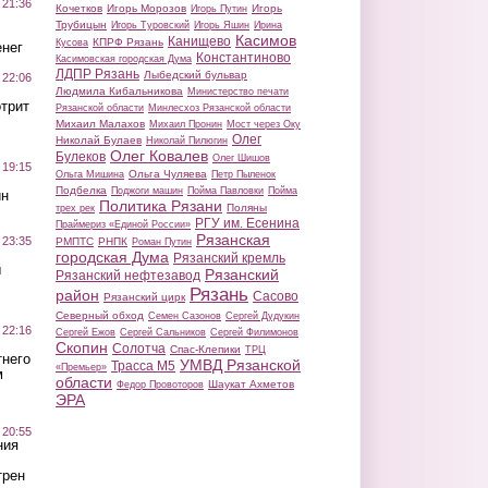
 21:36
Кочетков
Игорь Морозов
Игорь
Игорь Путин
Трубицын
Игорь Туровский
Игорь Яшин
Ирина
Касимов
Канищево
КПРФ Рязань
Кусова
нег
Константиново
Касимовская городская Дума
ЛДПР Рязань
Лыбедский бульвар
 22:06
Людмила Кибальникова
Министерство печати
трит
Рязанской области
Минлесхоз Рязанской области
Михаил Малахов
Михаил Пронин
Мост через Оку
Олег
Николай Булаев
Николай Пилюгин
Олег Ковалев
Булеков
Олег Шишов
 19:15
Ольга Чуляева
Ольга Мишина
Петр Пыленок
Подбелка
Поджоги машин
Пойма Павловки
Пойма
ин
Политика Рязани
Поляны
трех рек
РГУ им. Есенина
Праймериз «Единой России»
Рязанская
 23:35
РМПТС
РНПК
Роман Путин
городская Дума
Рязанский кремль
ы
Рязанский
Рязанский нефтезавод
Рязань
район
Сасово
Рязанский цирк
Северный обход
Семен Сазонов
Сергей Дудукин
 22:16
Сергей Ежов
Сергей Сальников
Сергей Филимонов
Скопин
Солотча
Спас-Клепики
ТРЦ
тнего
УМВД Рязанской
Трасса М5
«Премьер»
м
области
Шаукат Ахметов
Федор Провоторов
ЭРА
 20:55
ния
трен