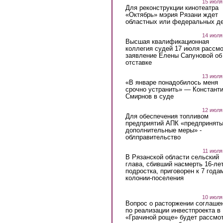
15 июля
Для реконструкции кинотеатра
«Октябрь» мэрия Рязани ждет
областных или федеральных де
14 июля
Высшая квалификационная
коллегия судей 17 июля рассмо
заявление Елены Сапуновой об
отставке
13 июля
«В январе понадобилось меня
срочно устранить» — Констант
Смирнов в суде
12 июля
Для обеспечения топливом
предприятий АПК «предпринят
дополнительные меры» -
облправительство
11 июля
В Рязанской области сельский
глава, сбивший насмерть 16-ле
подростка, приговорен к 7 года
колонии-поселения
10 июля
Вопрос о расторжении соглаше
по реализации инвестпроекта в
«Грачиной роще» будет рассмо