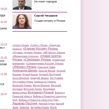
Не понят народом
 19:25
вода
Сергей Чиграков
Создал интригу в Рязани
 21:07
осили
 23:13
«Атрон» Рязань
«Глобус» Рязань
«Городские
нс»
«Единая Россия» Рязань
проекты»
«Лучшие друзья» Рязань
«М5 Молл» Рязань
«Новая газета»
«Мещерская сторона»
 21:32
Рязань
«Сбербанк» Рязань
«Северная
что
компания»
«Справедливая Россия» Рязань
более
«Яблоко» Рязань
Александр Чайка
Александр Шерин
Андрей
Алексей Фролов
 21:04
Кашаев
Андрей Петруцкий
Андрей Красов
Аркадий Фомин
Антон Воробьев
Арт-Лужайка
Арт-лужайка Рязань
Беженцы из Украины
тся
Валерий Рюмин
Виталий
Виктор Малюгин
Артемов
Виталий Ларин
Владимир
Водоканал Рязани
Мимоглядов
Выборы в
 19:47
Рязанской области
Выборы в Рязанскую городскую
Думу
Выборы в Рязанскую областную Думу
Дашково-Песочня
Дмитрий Гудков
Евгений
Заборье
Игорь
Зызин
Застройка Рязани