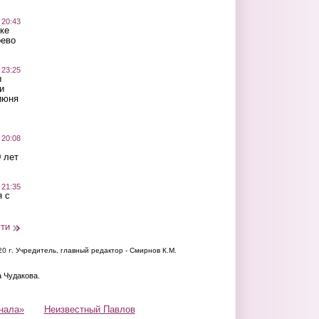
 20:43
ке
оево
 23:25
ы
и
июня
 20:08
 лет
 21:35
 с
сти
20 г.
Учредитель, главный редактор - Смирнов К.М.
а Чудакова.
нала»
Неизвестный Павлов