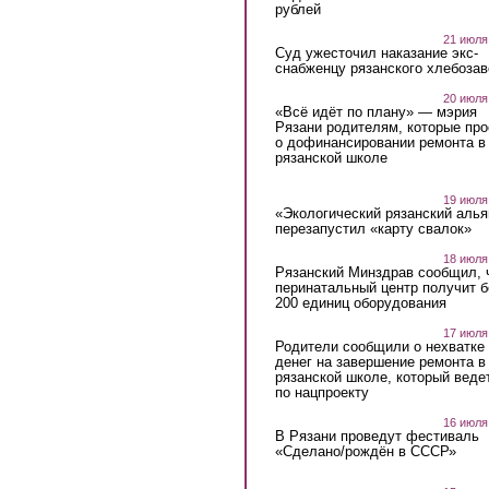
рублей
21 июля
Суд ужесточил наказание экс-
снабженцу рязанского хлебоза
20 июля
«Всё идёт по плану» — мэрия
Рязани родителям, которые пр
о дофинансировании ремонта в
рязанской школе
19 июля
«Экологический рязанский алья
перезапустил «карту свалок»
18 июля
Рязанский Минздрав сообщил, 
перинатальный центр получит 
200 единиц оборудования
17 июля
Родители сообщили о нехватке
денег на завершение ремонта в
рязанской школе, который веде
по нацпроекту
16 июля
В Рязани проведут фестиваль
«Сделано/рождён в СССР»