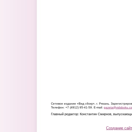
Сетевое издание «Вид сбоку», г. Рязань. Зарегистрир
Телефон: +7 (4912) 95-41-59. E-mail:
gazeta@vidsboku.c
Главный редактор: Константин Смирнов, выпускающи
Создание сай