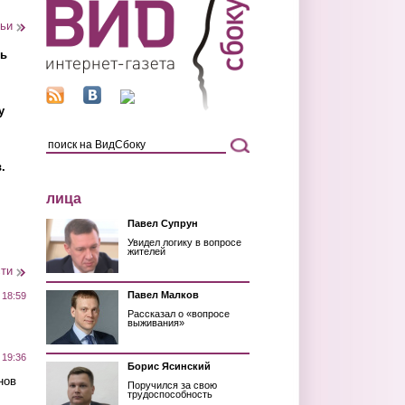
тьи
ть
у
.
лица
Павел Супрун
Увидел логику в вопросе
жителей
сти
Павел Малков
 18:59
Рассказал о «вопросе
выживания»
 19:36
Борис Ясинский
нов
Поручился за свою
трудоспособность