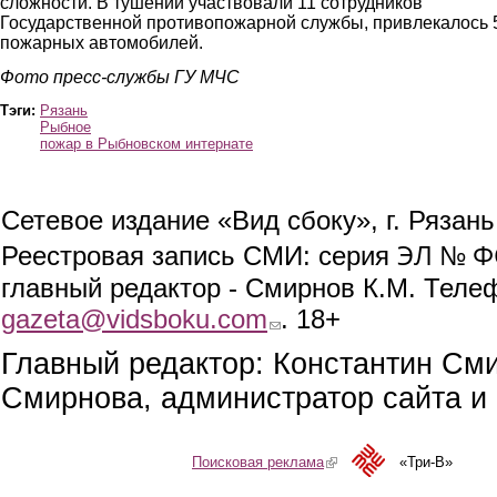
сложности. В тушении участвовали 11 сотрудников
Государственной противопожарной службы, привлекалось 
пожарных автомобилей.
Фото пресс-службы ГУ МЧС
Тэги:
Рязань
Рыбное
пожар в Рыбновском интернате
Сетевое издание «Вид сбоку», г. Рязан
ЭЛ № ФС
Реестровая запись СМИ: серия
главный редактор - Смирнов К.М. Телефо
gazeta@vidsboku.com
(link sends e-mail)
. 18+
Главный редактор: Константин См
Смирнова, администратор сайта и 
Поисковая реклама
(link is external)
«Три-В»