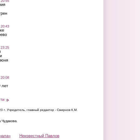
 20:55
ния
трен
 20:43
ке
оево
 23:25
ы
и
июня
 20:08
 лет
сти
20 г.
Учредитель, главный редактор - Смирнов К.М.
а Чудакова.
нала»
Неизвестный Павлов