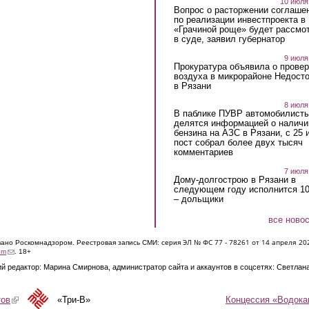
10 июля
Вопрос о расторжении соглаше
по реализации инвестпроекта в
«Грачиной роще» будет рассмо
в суде, заявил губернатор
9 июля
Прокуратура объявила о провер
воздуха в микрорайоне Недост
в Рязани
8 июля
В паблике ПУВР автомобилист
делятся информацией о наличи
бензина на АЗС в Рязани, с 25 
пост собрал более двух тысяч
комментариев
7 июля
Дому-долгострою в Рязани в
следующем году исполнится 10
– дольщики
все ново
ЭЛ № ФС 77 - 7826
1 от 14 апреля 20
овано Роскомнадзором. Реестровая запись СМИ: серия
(link sends e-mail)
om
. 18+
й редактор: Марина Смирнова, администратор сайта и аккаунтов в соцсетях: Светлан
Концессия «Водока
тов
(link is external)
«Три-В»