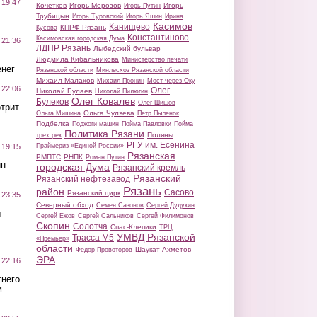
 19:47
Кочетков
Игорь Морозов
Игорь
Игорь Путин
Трубицын
Игорь Туровский
Игорь Яшин
Ирина
Касимов
Канищево
КПРФ Рязань
Кусова
Константиново
Касимовская городская Дума
 21:36
ЛДПР Рязань
Лыбедский бульвар
Людмила Кибальникова
Министерство печати
нег
Рязанской области
Минлесхоз Рязанской области
Михаил Малахов
Михаил Пронин
Мост через Оку
 22:06
Олег
Николай Булаев
Николай Пилюгин
Олег Ковалев
Булеков
Олег Шишов
трит
Ольга Чуляева
Ольга Мишина
Петр Пыленок
Подбелка
Поджоги машин
Пойма Павловки
Пойма
Политика Рязани
Поляны
трех рек
РГУ им. Есенина
Праймериз «Единой России»
 19:15
Рязанская
РМПТС
РНПК
Роман Путин
ин
городская Дума
Рязанский кремль
Рязанский
Рязанский нефтезавод
Рязань
район
Сасово
Рязанский цирк
 23:35
Северный обход
Семен Сазонов
Сергей Дудукин
ы
Сергей Ежов
Сергей Сальников
Сергей Филимонов
Скопин
Солотча
Спас-Клепики
ТРЦ
УМВД Рязанской
Трасса М5
«Премьер»
области
Шаукат Ахметов
Федор Провоторов
ЭРА
 22:16
тнего
м