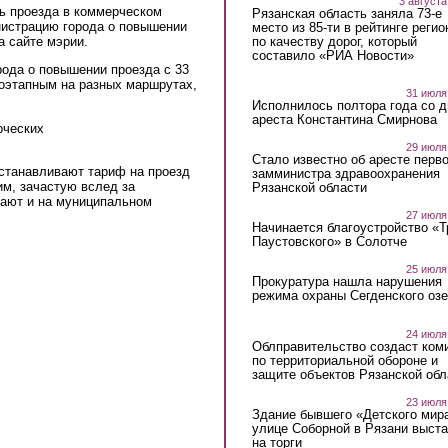
3 августа
ть проезда в коммерческом
Рязанская область заняла 73-е
нистрацию города о повышении
место из 85-ти в рейтинге регио
по качеству дорог, который
а сайте мэрии.
составило «РИА Новости»
рода о повышении проезда с 33
поэтапным на разных маршрутах,
31 июля
Исполнилось полтора года со д
ареста Константина Смирнова
рческих
29 июля
Стало известно об аресте перво
устанавливают тариф на проезд
замминистра здравоохранения
им, зачастую вслед за
Рязанской области
ают и на муниципальном
27 июля
Начинается благоустройство «
Паустовского» в Солотче
25 июля
Прокуратура нашла нарушения
режима охраны Сегденского озе
24 июля
Облправительство создаст ком
по территориальной обороне и
защите объектов Рязанской обл
23 июля
Здание бывшего «Детского мир
улице Соборной в Рязани выст
на торги