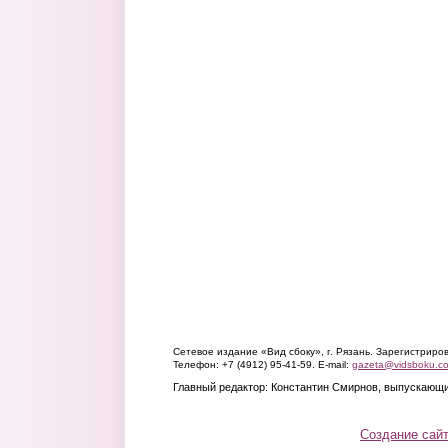
Сетевое издание «Вид сбоку», г. Рязань. Зарегистрир
Телефон: +7 (4912) 95-41-59. E-mail:
gazeta@vidsboku.c
Главный редактор: Константин Смирнов, выпускающи
Создание сай