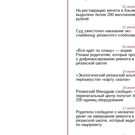
22 июля
На реставрацию мечети в Каси
выделено более 200 миллионов
рублей
21 июля
Суд ужесточил наказание экс-
снабженцу рязанского хлебоза
20 июля
«Всё идёт по плану» — мэрия
Рязани родителям, которые пр
о дофинансировании ремонта в
рязанской школе
19 июля
«Экологический рязанский алья
перезапустил «карту свалок»
18 июля
Рязанский Минздрав сообщил, 
перинатальный центр получит 
200 единиц оборудования
17 июля
Родители сообщили о нехватке
денег на завершение ремонта в
рязанской школе, который веде
по нацпроекту