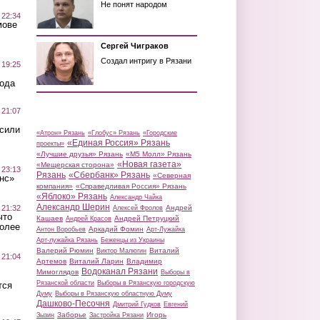
Не понят народом
 22:34
мове
Сергей Чиграков
Создал интригу в Рязани
 19:25
вода
 21:07
осили
«Атрон» Рязань
«Глобус» Рязань
«Городские
«Единая Россия» Рязань
проекты»
«Лучшие друзья» Рязань
«М5 Молл» Рязань
«Новая газета»
«Мещерская сторона»
 23:13
Рязань
«Сбербанк» Рязань
«Северная
нс»
компания»
«Справедливая Россия» Рязань
«Яблоко» Рязань
Александр Чайка
Александр Шерин
 21:32
Андрей
Алексей Фролов
что
Кашаев
Андрей Петруцкий
Андрей Красов
более
Аркадий Фомин
Антон Воробьев
Арт-Лужайка
Арт-лужайка Рязань
Беженцы из Украины
Валерий Рюмин
Виталий
Виктор Малюгин
 21:04
Артемов
Виталий Ларин
Владимир
Водоканал Рязани
Мимоглядов
Выборы в
Рязанской области
Выборы в Рязанскую городскую
тся
Думу
Выборы в Рязанскую областную Думу
Дашково-Песочня
Дмитрий Гудков
Евгений
Заборье
Игорь
Зызин
Застройка Рязани