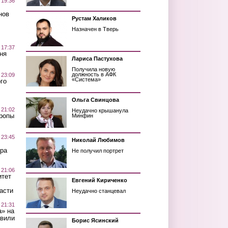
 19:36
нов
Рустам Халиков
Назначен в Тверь
 17:37
ня
Лариса Пастухова
Получила новую
должность в АФК
 23:09
«Система»
го
Ольга Свинцова
 21:02
Неудачно крышанула
Тропы
Минфин
 23:45
Николай Любимов
ра
Не получил портрет
 21:06
итет
Евгений Кириченко
асти
Неудачно станцевал
 21:31
а» на
авили
Борис Ясинский