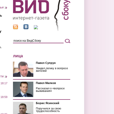
тьи
ть
у
.
лица
Павел Супрун
Увидел логику в вопросе
жителей
сти
Павел Малков
 18:17
Рассказал о «вопросе
выживания»
 18:59
Борис Ясинский
Поручился за свою
трудоспособность