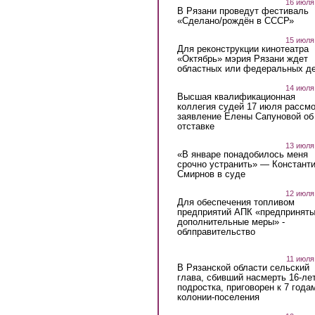
16 июля
В Рязани проведут фестиваль
«Сделано/рождён в СССР»
15 июля
Для реконструкции кинотеатра
«Октябрь» мэрия Рязани ждет
областных или федеральных де
14 июля
Высшая квалификационная
коллегия судей 17 июля рассмо
заявление Елены Сапуновой об
отставке
13 июля
«В январе понадобилось меня
срочно устранить» — Констант
Смирнов в суде
12 июля
Для обеспечения топливом
предприятий АПК «предпринят
дополнительные меры» -
облправительство
11 июля
В Рязанской области сельский
глава, сбивший насмерть 16-ле
подростка, приговорен к 7 года
колонии-поселения