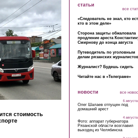
статьи
все ста
«Следователь не знал, кто ес
кто в этом деле»
Сторона защиты обжаловала
продление ареста Константин
Смирнову до конца августа
Путеводитель по уголовным
делам рязанских журналистов
Журналист? Будешь сидеть
Читайте нас в «Телеграме»
новости
все ново
6 августа
Олег Шалаев отпущен под
домашний арест
ится стоимость
4 августа
спорте
Фото: аппарат губернатора
Рязанской области возглавил
выходец из Челябинска