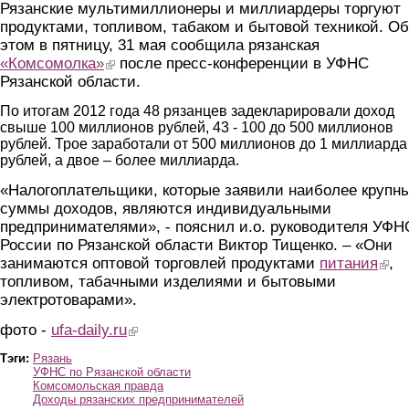
Рязанские мультимиллионеры и миллиардеры торгуют
продуктами, топливом, табаком и бытовой техникой. Об
этом в пятницу, 31 мая сообщила рязанская
«Комсомолка»
(link is external)
после пресс-конференции в УФНС
Рязанской области.
По итогам 2012 года 48 рязанцев задекларировали доход
свыше 100 миллионов рублей, 43 - 100 до 500 миллионов
рублей. Трое заработали от 500 миллионов до 1 миллиарда
рублей, а двое – более миллиарда.
«Налогоплательщики, которые заявили наиболее крупн
суммы доходов, являются индивидуальными
предпринимателями», - пояснил и.о. руководителя УФН
России по Рязанской области Виктор Тищенко. – «Они
занимаются оптовой торговлей продуктами
питания
(link 
,
топливом, табачными изделиями и бытовыми
электротоварами».
фото -
ufa-daily.ru
(link is external)
Тэги:
Рязань
УФНС по Рязанской области
Комсомольская правда
Доходы рязанских предпринимателей