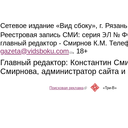
Сетевое издание «Вид сбоку», г. Рязан
ЭЛ № ФС
Реестровая запись СМИ: серия
главный редактор - Смирнов К.М. Телефо
gazeta@vidsboku.com
(link sends e-mail)
. 18+
Главный редактор: Константин См
Смирнова, администратор сайта и 
Поисковая реклама
(link is external)
«Три-В»