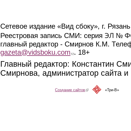
Сетевое издание «Вид сбоку», г. Рязан
ЭЛ № ФС
Реестровая запись СМИ: серия
главный редактор - Смирнов К.М. Телефо
gazeta@vidsboku.com
(link sends e-mail)
. 18+
Главный редактор: Константин См
Смирнова, администратор сайта и 
Создание сайтов
(link is external)
«Три-В»