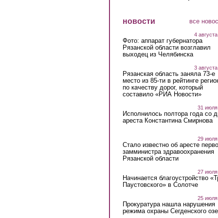
новости
все ново
4 августа
Фото: аппарат губернатора
Рязанской области возглавил
выходец из Челябинска
3 августа
Рязанская область заняла 73-е
место из 85-ти в рейтинге регио
по качеству дорог, который
составило «РИА Новости»
31 июля
Исполнилось полтора года со д
ареста Константина Смирнова
29 июля
Стало известно об аресте перво
замминистра здравоохранения
Рязанской области
27 июля
Начинается благоустройство «
Паустовского» в Солотче
25 июля
Прокуратура нашла нарушения
режима охраны Сегденского озе