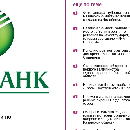
еще по теме
Фото: аппарат губернатора
Рязанской области возглав
выходец из Челябинска
Рязанская область заняла 7
место из 85-ти в рейтинге
регионов по качеству дорог,
который составило «РИА
Новости»
Исполнилось полтора года 
дня ареста Константина
Смирнова
Стало известно об аресте
первого замминистра
здравоохранения Рязанско
области
Начинается благоустройств
«Тропы Паустовского» в Со
Прокуратура нашла наруш
режима охраны Сегденского
озера
Облправительство создаст
комитет по территориально
и по
обороне и защите объектов
Рязанской области