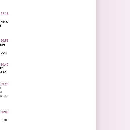
 22:16
тнего
м
 20:55
ния
трен
 20:43
ке
оево
 23:25
ы
и
июня
 20:08
 лет