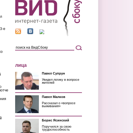
ил
3-е
со
лица
Павел Супрун
й
Увидел логику в вопросе
жителей
о
лотче
Павел Малков
ения
Рассказал о «вопросе
выживания»
й
Борис Ясинский
Поручился за свою
трудоспособность