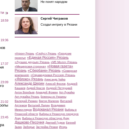
Не понят народом
сти
Сергей Чиграков
 18:59
Создал интригу в Рязани
 19:36
нов
«Атрон» Рязань
«Глобус» Рязань
«Городские
«Единая Россия» Рязань
проекты»
«Лучшие друзья» Рязань
«М5 Молл» Рязань
 17:37
«Новая газета»
«Мещерская сторона»
ня
Рязань
«Сбербанк» Рязань
«Северная
компания»
«Справедливая Россия» Рязань
«Яблоко» Рязань
Александр Чайка
 23:09
Александр Шерин
Андрей
Алексей Фролов
го
Кашаев
Андрей Петруцкий
Андрей Красов
Аркадий Фомин
Антон Воробьев
Арт-Лужайка
Арт-лужайка Рязань
Беженцы из Украины
Валерий Рюмин
Виталий
Виктор Малюгин
 21:02
Тропы
Артемов
Виталий Ларин
Владимир
Водоканал Рязани
Мимоглядов
Выборы в
Рязанской области
Выборы в Рязанскую городскую
 23:45
Думу
Выборы в Рязанскую областную Думу
Дашково-Песочня
Дмитрий Гудков
Евгений
ра
Заборье
Игорь
Зызин
Застройка Рязани