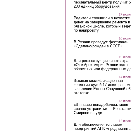
перинатальный центр получит 
200 единиц оборудования
17 июля
Родители сообщили о нехватке
денег на завершение ремонта в
рязанской школе, который веде
по нацпроекту
16 июля
В Рязани проведут фестиваль
«Сделано/рождён в СССР»
15 июля
Для реконструкции кинотеатра
«Октябрь» мэрия Рязани ждет
областных или федеральных де
14 июля
Высшая квалификационная
коллегия судей 17 июля рассмо
заявление Елены Сапуновой об
отставке
13 июля
«В январе понадобилось меня
срочно устранить» — Констант
Смирнов в суде
12 июля
Для обеспечения топливом
предприятий АПК «предпринят