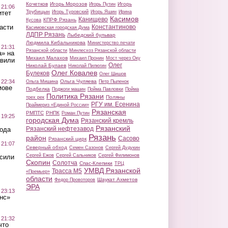
Кочетков
Игорь Морозов
Игорь
Игорь Путин
 21:06
Трубицын
Игорь Туровский
Игорь Яшин
Ирина
итет
Касимов
Канищево
КПРФ Рязань
Кусова
Константиново
асти
Касимовская городская Дума
ЛДПР Рязань
Лыбедский бульвар
Людмила Кибальникова
Министерство печати
 21:31
Рязанской области
Минлесхоз Рязанской области
а» на
Михаил Малахов
Михаил Пронин
Мост через Оку
авили
Олег
Николай Булаев
Николай Пилюгин
Олег Ковалев
Булеков
Олег Шишов
Ольга Чуляева
 22:34
Ольга Мишина
Петр Пыленок
мове
Подбелка
Поджоги машин
Пойма Павловки
Пойма
Политика Рязани
Поляны
трех рек
РГУ им. Есенина
Праймериз «Единой России»
Рязанская
РМПТС
РНПК
Роман Путин
 19:25
городская Дума
Рязанский кремль
Рязанский
Рязанский нефтезавод
вода
Рязань
район
Сасово
Рязанский цирк
 21:07
Северный обход
Семен Сазонов
Сергей Дудукин
Сергей Ежов
Сергей Сальников
Сергей Филимонов
осили
Скопин
Солотча
Спас-Клепики
ТРЦ
УМВД Рязанской
Трасса М5
«Премьер»
области
Шаукат Ахметов
Федор Провоторов
ЭРА
 23:13
нс»
 21:32
что