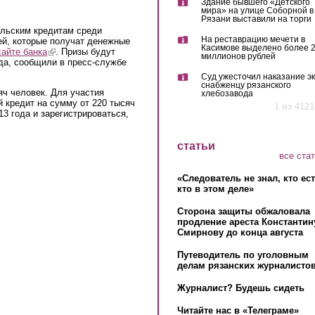
Здание бывшего «Детского
мира» на улице Соборной в
Рязани выставили на торги
ельским кредитам среди
На реставрацию мечети в
ей, которые получат денежные
Касимове выделено более 
сайте банка
(link is external)
. Призы будут
миллионов рублей
да, сообщили в пресс-службе
Суд ужесточил наказание эк
снабженцу рязанского
яч человек. Для участия
хлебозавода
 кредит на сумму от 220 тысяч
1 из 4121
13 года и зарегистрироваться,
статьи
все ста
«Следователь не знал, кто ес
кто в этом деле»
Сторона защиты обжаловала
продление ареста Константин
Смирнову до конца августа
Путеводитель по уголовным
делам рязанских журналистов
Журналист? Будешь сидеть
Читайте нас в «Телеграме»