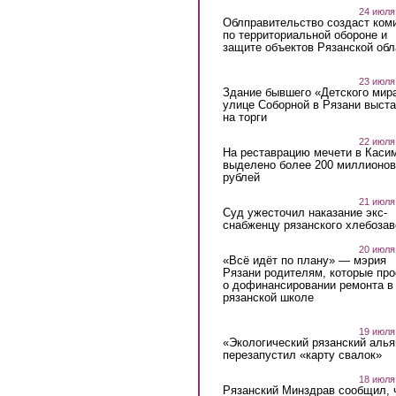
24 июля
Облправительство создаст ком
по территориальной обороне и
защите объектов Рязанской обл
23 июля
Здание бывшего «Детского мир
улице Соборной в Рязани выст
на торги
22 июля
На реставрацию мечети в Каси
выделено более 200 миллионов
рублей
21 июля
Суд ужесточил наказание экс-
снабженцу рязанского хлебоза
20 июля
«Всё идёт по плану» — мэрия
Рязани родителям, которые пр
о дофинансировании ремонта в
рязанской школе
19 июля
«Экологический рязанский алья
перезапустил «карту свалок»
18 июля
Рязанский Минздрав сообщил, 