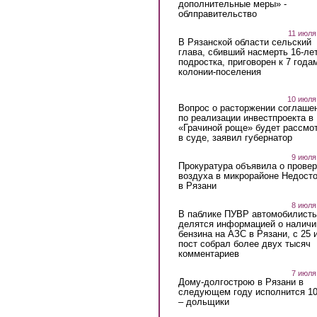
дополнительные меры» -
облправительство
11 июля
В Рязанской области сельский
глава, сбивший насмерть 16-ле
подростка, приговорен к 7 года
колонии-поселения
10 июля
Вопрос о расторжении соглаше
по реализации инвестпроекта в
«Грачиной роще» будет рассмо
в суде, заявил губернатор
9 июля
Прокуратура объявила о провер
воздуха в микрорайоне Недост
в Рязани
8 июля
В паблике ПУВР автомобилист
делятся информацией о наличи
бензина на АЗС в Рязани, с 25 
пост собрал более двух тысяч
комментариев
7 июля
Дому-долгострою в Рязани в
следующем году исполнится 10
– дольщики