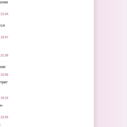
более
 21:04
тся
 19:47
 21:36
нег
 22:06
трит
 19:15
ин
 23:35
ы