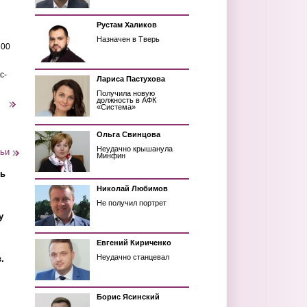
Рустам Халиков
Назначен в Тверь
200
с-
Лариса Пастухова
Получила новую
должность в АФК
следующая ›
«Система»
Ольга Свинцова
Неудачно крышанула
тьи
Минфин
ть
Николай Любимов
Не получил портрет
у
Евгений Кириченко
Неудачно станцевал
.
Борис Ясинский