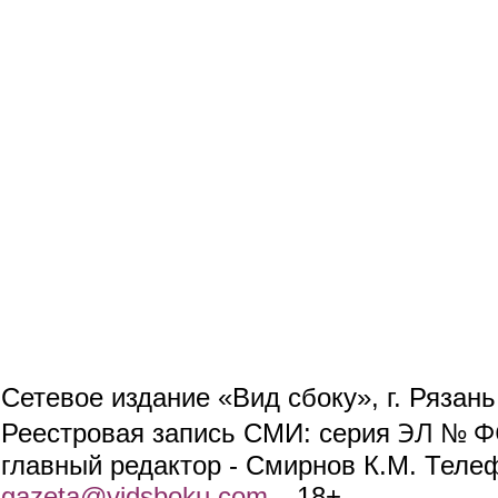
Сетевое издание «Вид сбоку», г. Рязан
ЭЛ № ФС
Реестровая запись СМИ: серия
главный редактор - Смирнов К.М. Телефо
gazeta@vidsboku.com
(link sends e-mail)
. 18+