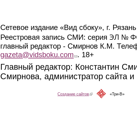
Сетевое издание «Вид сбоку», г. Рязан
ЭЛ № ФС
Реестровая запись СМИ: серия
главный редактор - Смирнов К.М. Телефо
gazeta@vidsboku.com
(link sends e-mail)
. 18+
Главный редактор: Константин См
Смирнова, администратор сайта и 
Создание сайтов
(link is external)
«Три-В»