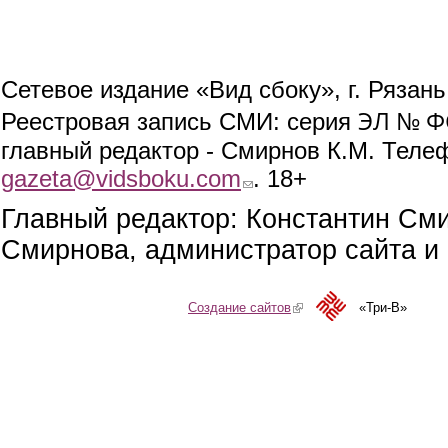
Сетевое издание «Вид сбоку», г. Рязан
ЭЛ № ФС
Реестровая запись СМИ: серия
главный редактор - Смирнов К.М. Телефо
gazeta@vidsboku.com
(link sends e-mail)
. 18+
Главный редактор: Константин См
Смирнова, администратор сайта и 
Создание сайтов
(link is external)
«Три-В»