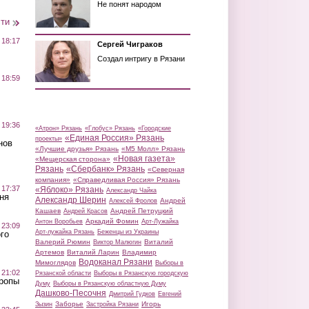
Не понят народом
сти
 18:17
Сергей Чиграков
Создал интригу в Рязани
 18:59
 19:36
«Атрон» Рязань
«Глобус» Рязань
«Городские
«Единая Россия» Рязань
проекты»
нов
«Лучшие друзья» Рязань
«М5 Молл» Рязань
«Новая газета»
«Мещерская сторона»
Рязань
«Сбербанк» Рязань
«Северная
компания»
«Справедливая Россия» Рязань
 17:37
«Яблоко» Рязань
Александр Чайка
ня
Александр Шерин
Андрей
Алексей Фролов
Кашаев
Андрей Петруцкий
Андрей Красов
Аркадий Фомин
Антон Воробьев
Арт-Лужайка
 23:09
Арт-лужайка Рязань
Беженцы из Украины
го
Валерий Рюмин
Виталий
Виктор Малюгин
Артемов
Виталий Ларин
Владимир
Водоканал Рязани
Мимоглядов
Выборы в
 21:02
Рязанской области
Выборы в Рязанскую городскую
Тропы
Думу
Выборы в Рязанскую областную Думу
Дашково-Песочня
Дмитрий Гудков
Евгений
Заборье
Игорь
Зызин
Застройка Рязани