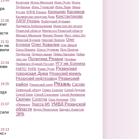
 23:45
Кочетков
Игорь Морозов
Игорь
Игорь Путин
Трубицын
Игорь Туровский
Игорь Яшин
Ирина
ра
Касимов
Канищево
КПРФ Рязань
Кусова
Константиново
Касимовская городская Дума
 21:06
ЛДПР Рязань
Лыбедский бульвар
итет
Людмила Кибальникова
Министерство печати
Рязанской области
Минлесхоз Рязанской области
асти
Михаил Малахов
Михаил Пронин
Мост через Оку
Олег
Николай Булаев
Николай Пилюгин
 21:31
Олег Ковалев
Булеков
а» на
Олег Шишов
авили
Ольга Чуляева
Ольга Мишина
Петр Пыленок
Подбелка
Поджоги машин
Пойма Павловки
Пойма
Политика Рязани
Поляны
трех рек
 22:34
РГУ им. Есенина
Праймериз «Единой России»
мове
Рязанская
РМПТС
РНПК
Роман Путин
городская Дума
Рязанский кремль
Рязанский
Рязанский нефтезавод
Рязань
район
 19:25
Сасово
Рязанский цирк
Северный обход
Семен Сазонов
Сергей Дудукин
вода
Сергей Ежов
Сергей Сальников
Сергей Филимонов
Скопин
Солотча
Спас-Клепики
ТРЦ
УМВД Рязанской
 21:07
Трасса М5
«Премьер»
области
Шаукат Ахметов
Федор Провоторов
осили
ЭРА
 23:13
нс»