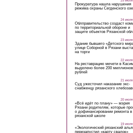
25 июля
Прокуратура нашла нарушения
режима охраны Сегденского озе
24 июля
Облправительство создаст ком
по территориальной обороне и
защите объектов Рязанской обл
23 июля
Здание бывшего «Детского мир
улице Соборной в Рязани выст
на торги
22 июля
На реставрацию мечети в Каси
выделено более 200 миллионов
рублей
21 июля
Суд ужесточил наказание экс-
снабженцу рязанского хлебоза
20 июля
«Всё идёт по плану» — мэрия
Рязани родителям, которые пр
о дофинансировании ремонта в
рязанской школе
19 июля
«Экологический рязанский алья
перезапустил «карту свалок»