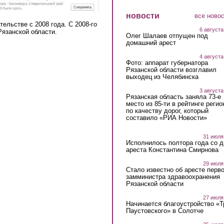
новости
все ново
ельстве с 2008 года. С 2008-го
6 августа
Рязанской области.
Олег Шалаев отпущен под
домашний арест
4 августа
Фото: аппарат губернатора
Рязанской области возглавил
выходец из Челябинска
3 августа
Рязанская область заняла 73-е
место из 85-ти в рейтинге регио
по качеству дорог, который
составило «РИА Новости»
31 июля
Исполнилось полтора года со д
ареста Константина Смирнова
29 июля
Стало известно об аресте перво
замминистра здравоохранения
Рязанской области
27 июля
Начинается благоустройство «
Паустовского» в Солотче