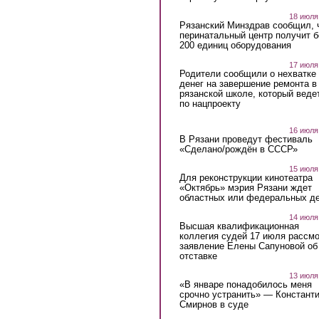
18 июля
Рязанский Минздрав сообщил, 
перинатальный центр получит 
200 единиц оборудования
17 июля
Родители сообщили о нехватке
денег на завершение ремонта в
рязанской школе, который веде
по нацпроекту
16 июля
В Рязани проведут фестиваль
«Сделано/рождён в СССР»
15 июля
Для реконструкции кинотеатра
«Октябрь» мэрия Рязани ждет
областных или федеральных де
14 июля
Высшая квалификационная
коллегия судей 17 июля рассмо
заявление Елены Сапуновой об
отставке
13 июля
«В январе понадобилось меня
срочно устранить» — Констант
Смирнов в суде