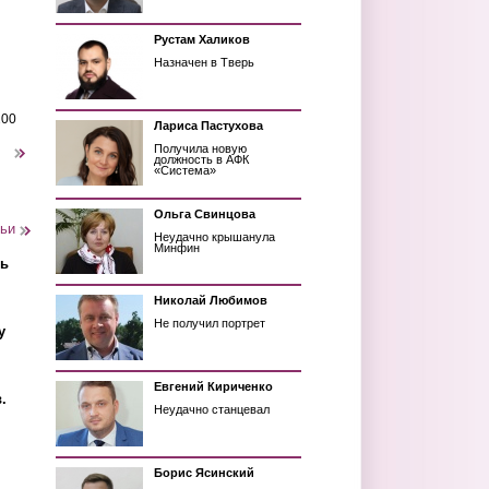
Рустам Халиков
Назначен в Тверь
200
Лариса Пастухова
Получила новую
следующая ›
должность в АФК
«Система»
Ольга Свинцова
тьи
Неудачно крышанула
Минфин
ть
Николай Любимов
Не получил портрет
у
Евгений Кириченко
.
Неудачно станцевал
Борис Ясинский