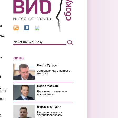
ил
3-е
со
лица
Павел Супрун
Увидел логику в вопросе
жителей
й
Павел Малков
о
лотче
Рассказал о «вопросе
выживания»
ения
Борис Ясинский
Поручился за свою
трудоспособность
й