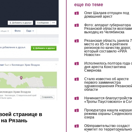
еще по теме
Олег Шалаев отпущен под
домашний арест
Фото: аппарат губернатора
Рязанской области возглав
выходец из Челябинска
Рязанская область заняла 7
место из 85-ти в рейтинге
регионов по качеству дорог,
который составило «РИА
Новости»
Исполнилось полтора года 
дня ареста Константина
Смирнова
Стало известно об аресте
первого замминистра
здравоохранения Рязанско
области
Начинается благоустройств
«Тропы Паустовского» в Со
Прокуратура нашла наруш
воей странице в
режима охраны Сегденского
озера
 на Рязань
Облправительство создаст
комитет по территориально