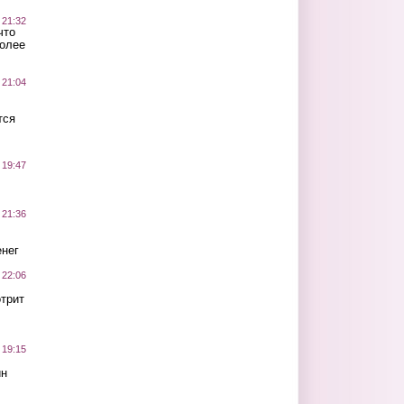
 21:32
что
более
 21:04
тся
 19:47
 21:36
нег
 22:06
трит
 19:15
ин