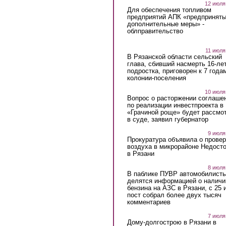
12 июля
Для обеспечения топливом
предприятий АПК «предпринят
дополнительные меры» -
облправительство
11 июля
В Рязанской области сельский
глава, сбивший насмерть 16-ле
подростка, приговорен к 7 года
колонии-поселения
10 июля
Вопрос о расторжении соглаше
по реализации инвестпроекта в
«Грачиной роще» будет рассмо
в суде, заявил губернатор
9 июля
Прокуратура объявила о провер
воздуха в микрорайоне Недост
в Рязани
8 июля
В паблике ПУВР автомобилист
делятся информацией о наличи
бензина на АЗС в Рязани, с 25 
пост собрал более двух тысяч
комментариев
7 июля
Дому-долгострою в Рязани в