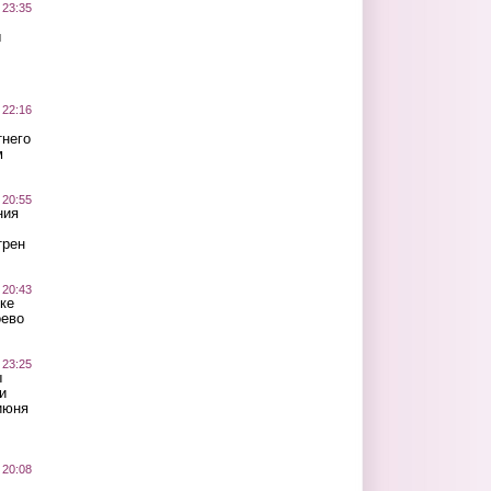
 23:35
ы
 22:16
тнего
м
 20:55
ния
трен
 20:43
ке
оево
 23:25
ы
и
июня
 20:08