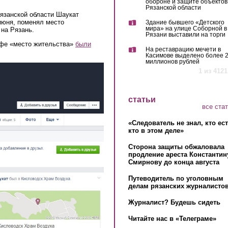
обороне и защите объектов
Рязанской области
язанской области Шаукат
 июня, поменял место
Здание бывшего «Детского
мира» на улице Соборной в
 на Рязань.
Рязани выставили на торги
афе «место жительства»
были
На реставрацию мечети в
Касимове выделено более 
миллионов рублей
1 из 4121
статьи
все ста
«Следователь не знал, кто ес
кто в этом деле»
Сторона защиты обжаловала
продление ареста Константин
Смирнову до конца августа
Путеводитель по уголовным
делам рязанских журналистов
Журналист? Будешь сидеть
Читайте нас в «Телеграме»