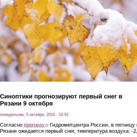
Перейти к основному содержанию
Синоптики прогнозируют первый снег в
Рязани 9 октября
понедельник, 5 октября, 2015 - 15:52
Согласно
прогнозу
(link is external)
Гидрометцентра России, в пятницу 
Рязани ожидается первый снег, температура воздуха: -2,