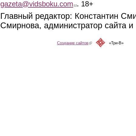
gazeta@vidsboku.com
(link sends e-mail)
. 18+
Главный редактор: Константин См
Смирнова, администратор сайта и 
Создание сайтов
(link is external)
«Три-В»