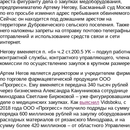
ареста фигуранту дела о закупках медоборудования,
предпринимателю Артему Негову, Басманный суд Моск
по его просьбе изменил адрес пребывания обвиняемого
Сейчас он находится под домашним арестом на
территории Дубровического сельского поселения. Также
него наложены запреты на отправку почтово-телеграфн
отправлений и использование средств связи и сети
интернет.
Негову вменяется п. «б» ч.2 ст.200.5 УК – подкуп работн
контрактной службы, контрактного управляющего, члена
комиссии по осуществлению закупок в крупном размере
Артем Негов является директором и учредителем фир
по торговле фармацевтической продукции ООО
«Прогресс». Ему вменяется передача 340 тысяч рублей
через бизнесмена Александра Канунникова сотруднице
минздрава Светлане Бирюковой – уже фигурировавшим
деле о медицинских закупках. Как
выяснил
Vidsboku, с
2018 года ООО «Прогресс» получило подряды на сумму
порядка 600 миллионов рублей на закупку оборудования
расходных материалов от рязанского Минздрава, и на
сумму более 420 миллионов – от областного Управлени