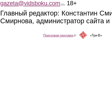
gazeta@vidsboku.com
(link sends e-mail)
. 18+
Главный редактор: Константин См
Смирнова, администратор сайта и 
Поисковая реклама
(link is external)
«Три-В»