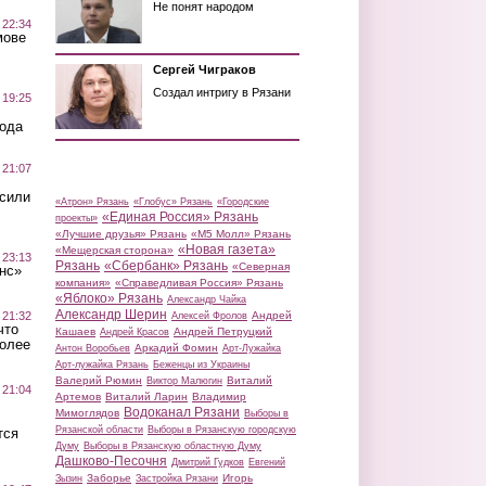
Не понят народом
 22:34
мове
Сергей Чиграков
Создал интригу в Рязани
 19:25
вода
 21:07
осили
«Атрон» Рязань
«Глобус» Рязань
«Городские
«Единая Россия» Рязань
проекты»
«Лучшие друзья» Рязань
«М5 Молл» Рязань
«Новая газета»
«Мещерская сторона»
 23:13
Рязань
«Сбербанк» Рязань
«Северная
нс»
компания»
«Справедливая Россия» Рязань
«Яблоко» Рязань
Александр Чайка
Александр Шерин
 21:32
Андрей
Алексей Фролов
что
Кашаев
Андрей Петруцкий
Андрей Красов
более
Аркадий Фомин
Антон Воробьев
Арт-Лужайка
Арт-лужайка Рязань
Беженцы из Украины
Валерий Рюмин
Виталий
Виктор Малюгин
 21:04
Артемов
Виталий Ларин
Владимир
Водоканал Рязани
Мимоглядов
Выборы в
Рязанской области
Выборы в Рязанскую городскую
тся
Думу
Выборы в Рязанскую областную Думу
Дашково-Песочня
Дмитрий Гудков
Евгений
Заборье
Игорь
Зызин
Застройка Рязани