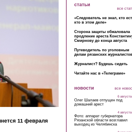
статьи
все ста
«Следователь не знал, кто ес
кто в этом деле»
Сторона защиты обжаловала
продление ареста Константин
Смирнову до конца августа
Путеводитель по уголовным
делам рязанских журналистов
Журналист? Будешь сидеть
Читайте нас в «Телеграме»
новости
все ново
6 августа
Олег Шалаев отпущен под
домашний арест
4 августа
Фото: аппарат губернатора
Рязанской области возглавил
чнется 11 февраля
выходец из Челябинска