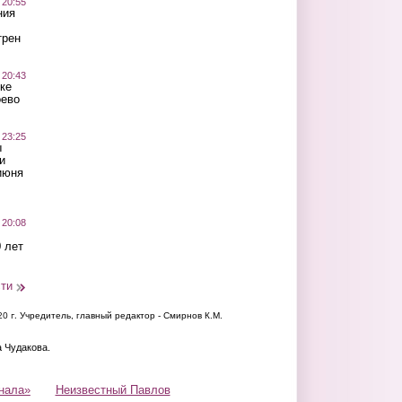
 20:55
ния
трен
 20:43
ке
оево
 23:25
ы
и
июня
 20:08
 лет
сти
20 г.
Учредитель, главный редактор - Смирнов К.М.
а Чудакова.
нала»
Неизвестный Павлов