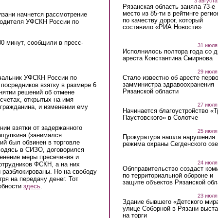
3 августа
Рязанская область заняла 73-е
место из 85-ти в рейтинге регио
язани начнется рассмотрение
по качеству дорог, который
водителя УФСКН России по
составило «РИА Новости»
30 минут, сообщили в пресс-
31 июля
Исполнилось полтора года со д
ареста Константина Смирнова
29 июля
ачальник УФСКН России по
Стало известно об аресте перво
замминистра здравоохранения
 посредников взятку в размере 6
Рязанской области
нятии решений об отмене
счетах, открытых на имя
27 июля
 гражданина, и изменении ему
Начинается благоустройство «
Паустовского» в Солотче
нии взятки от задержанного
25 июля
ащупкина (занимался
Прокуратура нашла нарушения
ий был обвинен в торговле
режима охраны Сегденского озе
ходясь в СИЗО, договорился
менение меры пресечения и
24 июля
отрудников ФСКН, а на них
Облправительство создаст ком
 разблокированы. Но на свободу
по территориальной обороне и
ря на передачу денег. Тот
защите объектов Рязанской обл
обности
здесь
.
23 июля
Здание бывшего «Детского мир
улице Соборной в Рязани выст
на торги