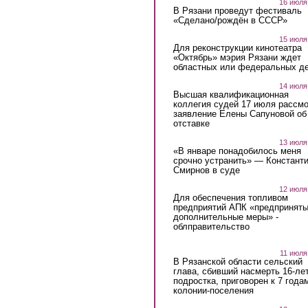
16 июля
В Рязани проведут фестиваль
«Сделано/рождён в СССР»
15 июля
Для реконструкции кинотеатра
«Октябрь» мэрия Рязани ждет
областных или федеральных де
14 июля
Высшая квалификационная
коллегия судей 17 июля рассмо
заявление Елены Сапуновой об
отставке
13 июля
«В январе понадобилось меня
срочно устранить» — Констант
Смирнов в суде
12 июля
Для обеспечения топливом
предприятий АПК «предпринят
дополнительные меры» -
облправительство
11 июля
В Рязанской области сельский
глава, сбивший насмерть 16-ле
подростка, приговорен к 7 года
колонии-поселения