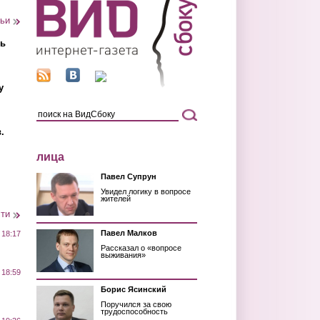
тьи
ть
у
.
лица
Павел Супрун
Увидел логику в вопросе
жителей
сти
Павел Малков
 18:17
Рассказал о «вопросе
выживания»
 18:59
Борис Ясинский
Поручился за свою
трудоспособность