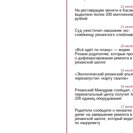
22 июля
На реставрацию мечети в Каси
выделено более 200 миллионов
рублей
21 июля
Суд ужесточил наказание экс-
снабженцу рязанского хлебоза
20 июля
«Всё идёт по плану» — мэрия
Рязани родителям, которые пр
о дофинансировании ремонта в
рязанской школе
19 июля
«Экологический рязанский алья
перезапустил «карту свалок»
18 июля
Рязанский Минздрав сообщил, 
перинатальный центр получит 
200 единиц оборудования
17 июля
Родители сообщили о нехватке
денег на завершение ремонта в
рязанской школе, который веде
по нацпроекту