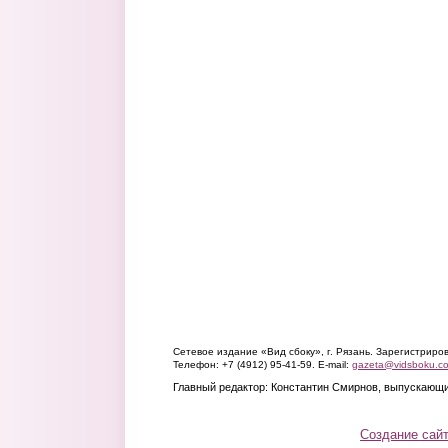
Сетевое издание «Вид сбоку», г. Рязань. Зарегистрир
Телефон: +7 (4912) 95-41-59. E-mail:
gazeta@vidsboku.c
Главный редактор: Константин Смирнов, выпускающи
Создание сай