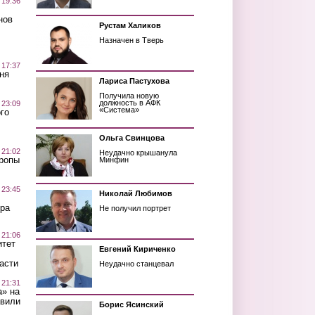
 19:36
нов
Рустам Халиков
Назначен в Тверь
 17:37
ня
Лариса Пастухова
Получила новую
должность в АФК
 23:09
«Система»
го
Ольга Свинцова
 21:02
Неудачно крышанула
Тропы
Минфин
 23:45
Николай Любимов
ра
Не получил портрет
 21:06
итет
Евгений Кириченко
асти
Неудачно станцевал
 21:31
а» на
авили
Борис Ясинский