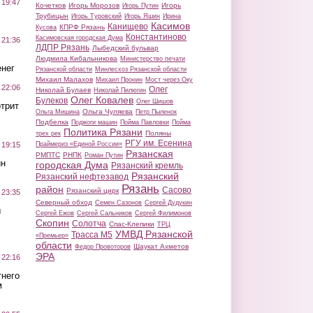
 19:47
Кочетков
Игорь Морозов
Игорь
Игорь Путин
Трубицын
Игорь Туровский
Игорь Яшин
Ирина
Касимов
Канищево
КПРФ Рязань
Кусова
Константиново
Касимовская городская Дума
 21:36
ЛДПР Рязань
Лыбедский бульвар
Людмила Кибальникова
Министерство печати
нег
Рязанской области
Минлесхоз Рязанской области
Михаил Малахов
Михаил Пронин
Мост через Оку
 22:06
Олег
Николай Булаев
Николай Пилюгин
Олег Ковалев
Булеков
Олег Шишов
трит
Ольга Чуляева
Ольга Мишина
Петр Пыленок
Подбелка
Поджоги машин
Пойма Павловки
Пойма
Политика Рязани
Поляны
трех рек
РГУ им. Есенина
Праймериз «Единой России»
 19:15
Рязанская
РМПТС
РНПК
Роман Путин
ин
городская Дума
Рязанский кремль
Рязанский
Рязанский нефтезавод
Рязань
район
Сасово
Рязанский цирк
 23:35
Северный обход
Семен Сазонов
Сергей Дудукин
ы
Сергей Ежов
Сергей Сальников
Сергей Филимонов
Скопин
Солотча
Спас-Клепики
ТРЦ
УМВД Рязанской
Трасса М5
«Премьер»
области
Шаукат Ахметов
Федор Провоторов
ЭРА
 22:16
тнего
м