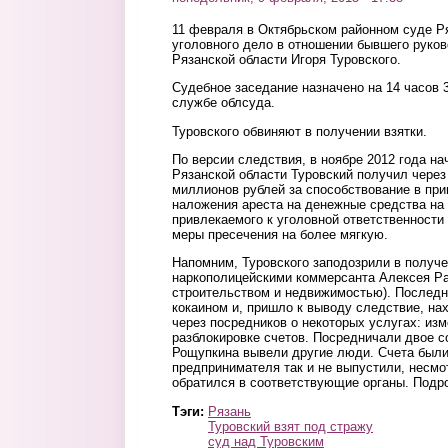
11 февраля в Октябрьском районном суде Р
уголовного дело в отношении бывшего руко
Рязанской области Игоря Туровского.
Судебное заседание назначено на 14 часов 
службе облсуда.
Туровского обвиняют в получении взятки.
По версии следствия, в ноябре 2012 года н
Рязанской области Туровский получил через
миллионов рублей за способствование в при
наложения ареста на денежные средства на 
привлекаемого к уголовной ответственности
меры пресечения на более мягкую.
Напомним, Туровского заподозрили в получе
наркополицейскими коммерсанта Алексея Р
строительством и недвижимостью). Последн
кокаином и, пришло к выводу следствие, на
через посредников о некоторых услугах: из
разблокировке счетов. Посредничали двое с
Рощупкина вывели другие люди. Счета были
предпринимателя так и не выпустили, несмот
обратился в соответствующие органы. Подр
Тэги:
Рязань
Туровский взят под стражу
суд над Туровским