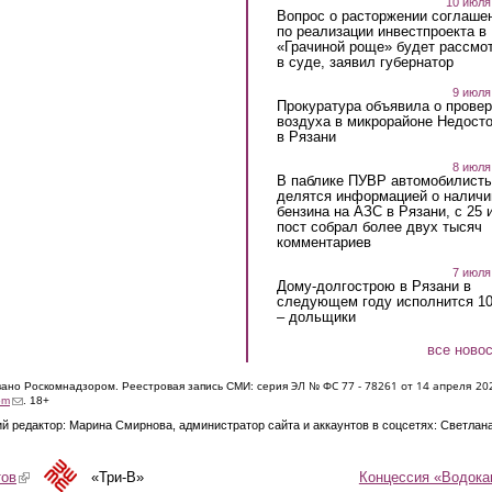
10 июля
Вопрос о расторжении соглаше
по реализации инвестпроекта в
«Грачиной роще» будет рассмо
в суде, заявил губернатор
9 июля
Прокуратура объявила о провер
воздуха в микрорайоне Недост
в Рязани
8 июля
В паблике ПУВР автомобилист
делятся информацией о наличи
бензина на АЗС в Рязани, с 25 
пост собрал более двух тысяч
комментариев
7 июля
Дому-долгострою в Рязани в
следующем году исполнится 10
– дольщики
все ново
ЭЛ № ФС 77 - 7826
1 от 14 апреля 20
овано Роскомнадзором. Реестровая запись СМИ: серия
(link sends e-mail)
om
. 18+
й редактор: Марина Смирнова, администратор сайта и аккаунтов в соцсетях: Светлан
Концессия «Водока
тов
(link is external)
«Три-В»