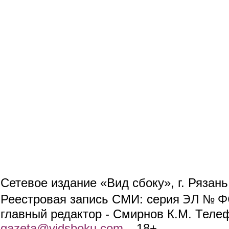
Сетевое издание «Вид сбоку», г. Рязан
ЭЛ № ФС
Реестровая запись СМИ: серия
главный редактор - Смирнов К.М. Телефо
gazeta@vidsboku.com
(link sends e-mail)
. 18+