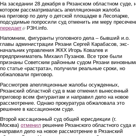
На заседании 28 декабря в Рязанском областном суде, 
котором рассматривалась апелляционная жалоба
на приговор по делу о детской площадке в Лесопарке,
подсудимые попросили суд отменить им меру пресечен
передает
(link is external)
РЗН.info.
Напомним, фигуранты уголовного дела – бывший и.о.
главы администрации Рязани Сергей Карабасов, экс-
начальник управления ЖКХ Игорь Ковалев и
предприниматель Михаил Пузанов. Все трое были
признаны Советским районным судом Рязани виновным
по статье «растрата», получили реальные сроки, но
обжаловали приговор.
Рассмотрев апелляционные жалобы осужденных,
Рязанский областной суд в мае отменил вынесенный
приговор всем фигурантам и направил дело на новое
рассмотрение. Однако прокуратура обжаловала это
решение в кассационном суде.
Второй кассационный суд общей юрисдикции (г.
Москва)
отменил
решение Рязанского областного суда и
направил дело на новое рассмотрение в Рязанский