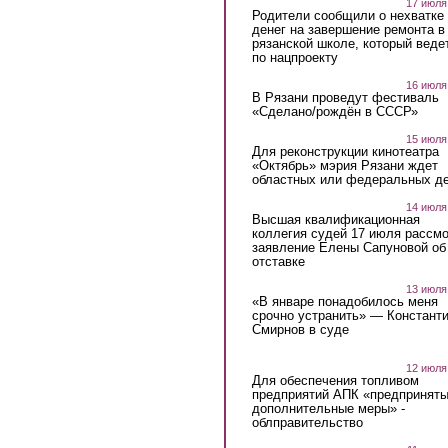
17 июля
Родители сообщили о нехватке
денег на завершение ремонта в
рязанской школе, который веде
по нацпроекту
16 июля
В Рязани проведут фестиваль
«Сделано/рождён в СССР»
15 июля
Для реконструкции кинотеатра
«Октябрь» мэрия Рязани ждет
областных или федеральных де
14 июля
Высшая квалификационная
коллегия судей 17 июля рассмо
заявление Елены Сапуновой об
отставке
13 июля
«В январе понадобилось меня
срочно устранить» — Констант
Смирнов в суде
12 июля
Для обеспечения топливом
предприятий АПК «предпринят
дополнительные меры» -
облправительство