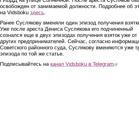
ГИБДД на улице Солнечной. После ареста Сусляков бы
освобожден от занимаемой должности. Подробнее об э
на Vidsboku
здесь
.
Ранее Суслякову вменяли один эпизод получения взятк
Уже после ареста Дениса Суслякова его подчиненный
сознался еще в двух эпизодах получения взяток уже от
других предпринимателей. Сейчас, согласно информац
Советского районного суда, Суслякову вменяются уже т
эпизода по той же статье.
Подписывайтесь на
канал Vidsboku в Telegram
(link is extern