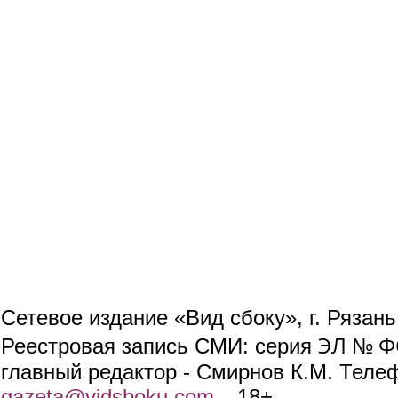
Сетевое издание «Вид сбоку», г. Рязан
ЭЛ № ФС
Реестровая запись СМИ: серия
главный редактор - Смирнов К.М. Телефо
gazeta@vidsboku.com
(link sends e-mail)
. 18+