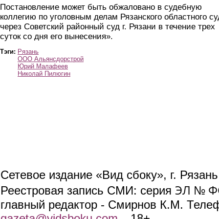
Постановление может быть обжаловано в судебную
коллегию по уголовным делам Рязанского областного су
через Советский районный суд г. Рязани в течение трех
суток со дня его вынесения
»
.
Тэги:
Рязань
ООО Альянсдорстрой
Юрий Малафеев
Николай Пилюгин
Сетевое издание «Вид сбоку», г. Рязан
ЭЛ № ФС
Реестровая запись СМИ: серия
главный редактор - Смирнов К.М. Телефо
gazeta@vidsboku.com
(link sends e-mail)
. 18+