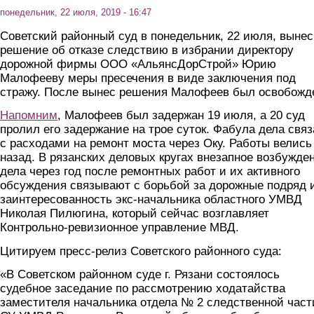
понедельник, 22 июля, 2019 - 16:47
Советский районный суд в понедельник, 22 июля, вынес
решение об отказе следствию в избрании директору
дорожной фирмы ООО «АльянсДорСтрой» Юрию
Малофееву меры пресечения в виде заключения под
стражу. После вынес решения Малофеев был освобожд
Напомним
, Малофеев был задержан 19 июля, а 20 суд
пролил его задержание на трое суток. Фабула дела связ
с расходами на ремонт моста через Оку. Работы велись
назад. В рязанских деловых кругах внезапное возбужде
дела через год после ремонтных работ и их активного
обсуждения связывают с борьбой за дорожные подряд 
заинтересованность экс-начальника областного УМВД
Николая Пилюгина, который сейчас возглавляет
Контрольно-ревизионное управление МВД.
Цитируем пресс-релиз Советского районного суда:
«
В Советском районном суде г. Рязани состоялось
судебное заседание по рассмотрению ходатайства
заместителя начальника отдела № 2 следственной част