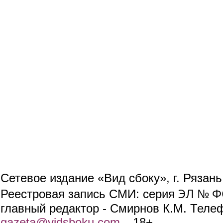
Сетевое издание «Вид сбоку», г. Рязан
ЭЛ № ФС
Реестровая запись СМИ: серия
главный редактор - Смирнов К.М. Телефо
gazeta@vidsboku.com
(link sends e-mail)
. 18+