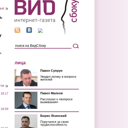
тьи
ть
у
.
лица
Павел Супрун
Увидел логику в вопросе
жителей
сти
Павел Малков
 18:17
Рассказал о «вопросе
выживания»
 18:59
Борис Ясинский
Поручился за свою
трудоспособность