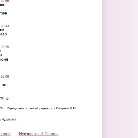
 20:55
ния
трен
 20:43
ке
оево
 23:25
ы
и
июня
 20:08
 лет
сти
20 г.
Учредитель, главный редактор - Смирнов К.М.
а Чудакова.
нала»
Неизвестный Павлов