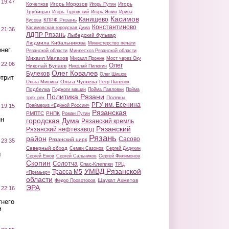
 19:47
Кочетков
Игорь Морозов
Игорь
Игорь Путин
Трубицын
Игорь Туровский
Игорь Яшин
Ирина
Касимов
Канищево
КПРФ Рязань
Кусова
Константиново
Касимовская городская Дума
 21:36
ЛДПР Рязань
Лыбедский бульвар
Людмила Кибальникова
Министерство печати
нег
Рязанской области
Минлесхоз Рязанской области
Михаил Малахов
Михаил Пронин
Мост через Оку
 22:06
Олег
Николай Булаев
Николай Пилюгин
Олег Ковалев
Булеков
Олег Шишов
трит
Ольга Чуляева
Ольга Мишина
Петр Пыленок
Подбелка
Поджоги машин
Пойма Павловки
Пойма
Политика Рязани
Поляны
трех рек
РГУ им. Есенина
Праймериз «Единой России»
 19:15
Рязанская
РМПТС
РНПК
Роман Путин
ин
городская Дума
Рязанский кремль
Рязанский
Рязанский нефтезавод
Рязань
район
Сасово
Рязанский цирк
 23:35
Северный обход
Семен Сазонов
Сергей Дудукин
ы
Сергей Ежов
Сергей Сальников
Сергей Филимонов
Скопин
Солотча
Спас-Клепики
ТРЦ
УМВД Рязанской
Трасса М5
«Премьер»
области
Шаукат Ахметов
Федор Провоторов
ЭРА
 22:16
тнего
м