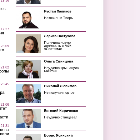
 19:36
нов
Рустам Халиков
Назначен в Тверь
 17:37
ня
Лариса Пастухова
Получила новую
должность в АФК
 23:09
«Система»
го
Ольга Свинцова
 21:02
Неудачно крышанула
Тропы
Минфин
 23:45
Николай Любимов
ра
Не получил портрет
 21:06
итет
Евгений Кириченко
асти
Неудачно станцевал
 21:31
а» на
авили
Борис Ясинский