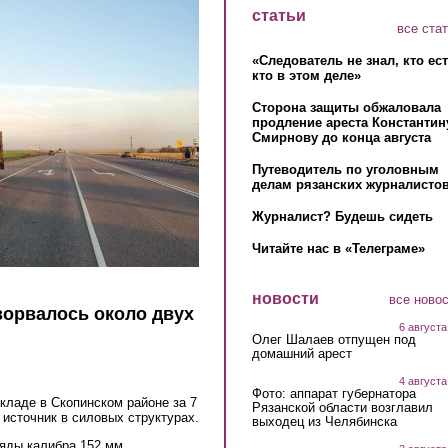
статьи
все ста
«Следователь не знал, кто ес
кто в этом деле»
Сторона защиты обжаловала
продление ареста Константин
Смирнову до конца августа
Путеводитель по уголовным
делам рязанских журналистов
Журналист? Будешь сидеть
Читайте нас в «Телеграме»
новости
все ново
зорвалось около двух
6 августа
Олег Шалаев отпущен под
домашний арест
4 августа
Фото: аппарат губернатора
кладе в Скопинском районе за 7
Рязанской области возглавил
источник в силовых структурах.
выходец из Челябинска
яды калибра 152 мм.