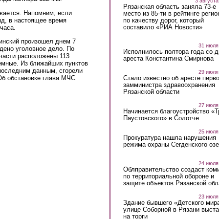
3 августа
Рязанская область заняла 73-е
жается. Напомним, если
место из 85-ти в рейтинге регио
по качеству дорог, который
нд, в настоящее время
составило «РИА Новости»
часа.
инский произошел днем 7
31 июля
дено уголовное дело. По
Исполнилось полтора года со д
 части расположены 113
ареста Константина Смирнова
емные. Из ближайших пунктов
 последним данным, сгорели
29 июля
 Об обстановке глава МЧС
Стало известно об аресте перво
замминистра здравоохранения
Рязанской области
27 июля
Начинается благоустройство «
Паустовского» в Солотче
25 июля
Прокуратура нашла нарушения
режима охраны Сегденского озе
24 июля
Облправительство создаст ком
по территориальной обороне и
защите объектов Рязанской обл
23 июля
Здание бывшего «Детского мир
улице Соборной в Рязани выст
на торги