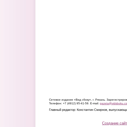
Сетевое издание «Вид сбоку», г. Рязань. Зарегистрир
Телефон: +7 (4912) 95-41-59. E-mail:
gazeta@vidsboku.c
Главный редактор: Константин Смирнов, выпускающи
Создание сай