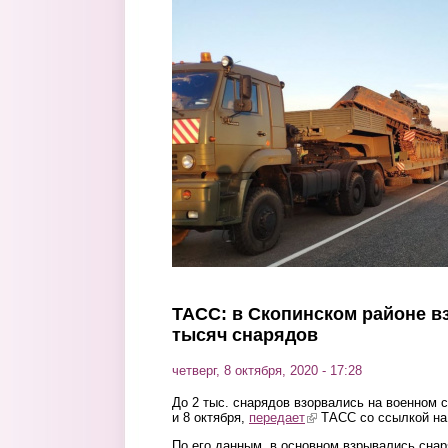
Перейти к основному содержанию
ТАСС: в Скопинском районе в
тысяч снарядов
четверг, 8 октября, 2020 - 17:28
До 2 тыс. снарядов взорвались на военном с
и 8 октября,
передает
(link is external)
ТАСС со ссылкой на 
По его данным, в основном взрывались снар