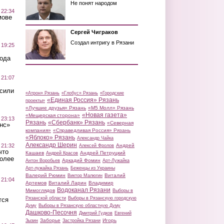
Не понят народом
 22:34
мове
Сергей Чиграков
Создал интригу в Рязани
 19:25
вода
 21:07
осили
«Атрон» Рязань
«Глобус» Рязань
«Городские
«Единая Россия» Рязань
проекты»
«Лучшие друзья» Рязань
«М5 Молл» Рязань
«Новая газета»
«Мещерская сторона»
 23:13
Рязань
«Сбербанк» Рязань
«Северная
нс»
компания»
«Справедливая Россия» Рязань
«Яблоко» Рязань
Александр Чайка
Александр Шерин
 21:32
Андрей
Алексей Фролов
что
Кашаев
Андрей Петруцкий
Андрей Красов
более
Аркадий Фомин
Антон Воробьев
Арт-Лужайка
Арт-лужайка Рязань
Беженцы из Украины
Валерий Рюмин
Виталий
Виктор Малюгин
 21:04
Артемов
Виталий Ларин
Владимир
Водоканал Рязани
Мимоглядов
Выборы в
Рязанской области
Выборы в Рязанскую городскую
тся
Думу
Выборы в Рязанскую областную Думу
Дашково-Песочня
Дмитрий Гудков
Евгений
Заборье
Игорь
Зызин
Застройка Рязани