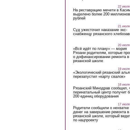
22 июля
На реставрацию мечети в Каси
выделено более 200 миллионов
рублей
21 июля
Суд ужесточил наказание экс-
снабженцу рязанского хлебоза
20 июля
«Всё идёт по плану» — мэрия
Рязани родителям, которые пр
о дофинансировании ремонта в
рязанской школе
19 июля
«Экологический рязанский алья
перезапустил «карту свалок»
18 июля
Рязанский Минздрав сообщил, 
перинатальный центр получит 
200 единиц оборудования
17 июля
Родители сообщили о нехватке
денег на завершение ремонта в
рязанской школе, который веде
по нацпроекту