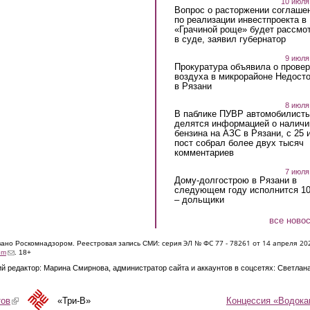
10 июля
Вопрос о расторжении соглаше
по реализации инвестпроекта в
«Грачиной роще» будет рассмо
в суде, заявил губернатор
9 июля
Прокуратура объявила о провер
воздуха в микрорайоне Недост
в Рязани
8 июля
В паблике ПУВР автомобилист
делятся информацией о наличи
бензина на АЗС в Рязани, с 25 
пост собрал более двух тысяч
комментариев
7 июля
Дому-долгострою в Рязани в
следующем году исполнится 10
– дольщики
все ново
ЭЛ № ФС 77 - 7826
1 от 14 апреля 20
овано Роскомнадзором. Реестровая запись СМИ: серия
(link sends e-mail)
om
. 18+
й редактор: Марина Смирнова, администратор сайта и аккаунтов в соцсетях: Светлан
Концессия «Водока
тов
(link is external)
«Три-В»