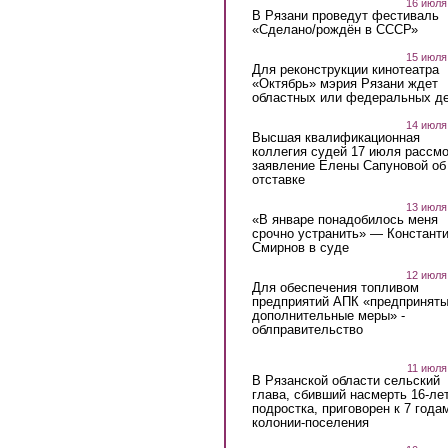
16 июля
В Рязани проведут фестиваль
«Сделано/рождён в СССР»
15 июля
Для реконструкции кинотеатра
«Октябрь» мэрия Рязани ждет
областных или федеральных де
14 июля
Высшая квалификационная
коллегия судей 17 июля рассмо
заявление Елены Сапуновой об
отставке
13 июля
«В январе понадобилось меня
срочно устранить» — Констант
Смирнов в суде
12 июля
Для обеспечения топливом
предприятий АПК «предпринят
дополнительные меры» -
облправительство
11 июля
В Рязанской области сельский
глава, сбивший насмерть 16-ле
подростка, приговорен к 7 года
колонии-поселения