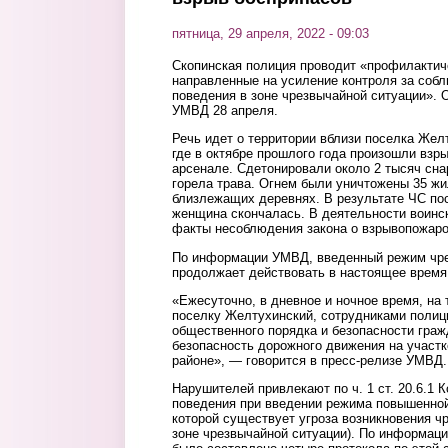
пятница, 29 апреля, 2022 - 09:03
Скопинская полиция проводит «профилактич
направленные на усиление контроля за соб
поведения в зоне чрезвычайной ситуации». 
УМВД 28 апреля.
Речь идет о территории вблизи поселка Жел
где в октябре прошлого года произошли взр
арсенале. Сдетонировали около 2 тысяч сна
горела трава. Огнем были уничтожены 35 жи
близлежащих деревнях. В результате ЧС пос
женщина скончалась. В деятельности воинс
факты несоблюдения закона о взрывопожаро
По информации УМВД, введенный режим чре
продолжает действовать в настоящее время
«Ежесуточно, в дневное и ночное время, на
поселку Желтухинский, сотрудниками полиц
общественного порядка и безопасности гра
безопасность дорожного движения на участ
районе», — говорится в пресс-релизе УМВД.
Нарушителей привлекают по ч. 1 ст. 20.6.1
поведения при введении режима повышенной 
которой существует угроза возникновения ч
зоне чрезвычайной ситуации). По информации