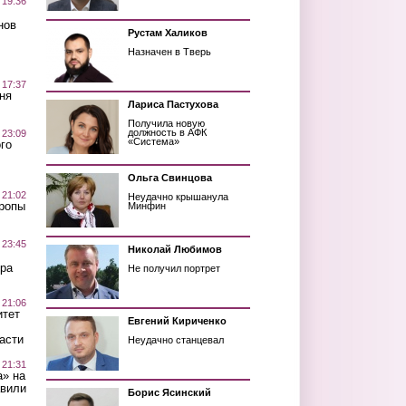
 19:36
нов
Рустам Халиков
Назначен в Тверь
 17:37
ня
Лариса Пастухова
Получила новую
должность в АФК
 23:09
«Система»
го
Ольга Свинцова
 21:02
Неудачно крышанула
Тропы
Минфин
 23:45
Николай Любимов
ра
Не получил портрет
 21:06
итет
Евгений Кириченко
асти
Неудачно станцевал
 21:31
а» на
авили
Борис Ясинский