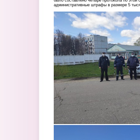
было составлено четыре протокола по этой 
административные штрафы в размере 5 тыся
2.jpg
3.jpg