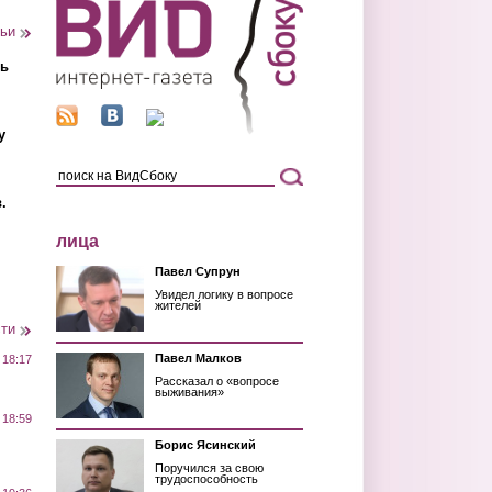
тьи
ть
у
.
лица
Павел Супрун
Увидел логику в вопросе
жителей
сти
Павел Малков
 18:17
Рассказал о «вопросе
выживания»
 18:59
Борис Ясинский
Поручился за свою
трудоспособность