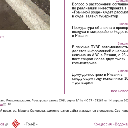
10 июля
Вопрос о расторжении соглаше
по реализации инвестпроекта в
«Грачиной роще» будет рассмо
в суде, заявил губернатор
9 июля
Прокуратура объявила о провер
воздуха в микрорайоне Недост
в Рязани
ram
8 июля
В паблике ПУВР автомобилист
делятся информацией о наличи
бензина на АЗС в Рязани, с 25 
пост собрал более двух тысяч
комментариев
7 июля
Дому-долгострою в Рязани в
следующем году исполнится 10
– дольщики
все ново
ЭЛ № ФС 77 - 7826
1 от 14 апреля 20
овано Роскомнадзором. Реестровая запись СМИ: серия
(link sends e-mail)
om
. 18+
й редактор: Марина Смирнова, администратор сайта и аккаунтов в соцсетях: Светлан
Концессия «Водока
тов
(link is external)
«Три-В»