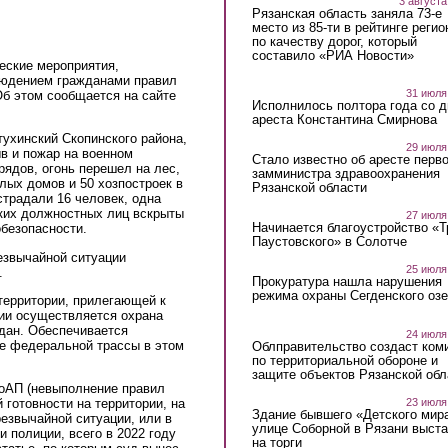
3 августа
Рязанская область заняла 73-е
место из 85-ти в рейтинге регио
по качеству дорог, который
составило «РИА Новости»
еские мероприятия,
людением гражданами правил
31 июля
Об этом сообщается на сайте
Исполнилось полтора года со д
ареста Константина Смирнова
тухинский Скопинского района,
29 июля
ыв и пожар на военном
Стало известно об аресте перво
рядов, огонь перешел на лес,
замминистра здравоохранения
лых домов и 50 хозпостроек в
Рязанской области
традали 16 человек, одна
ких должностных лиц вскрыты
27 июля
Начинается благоустройство «
безопасности.
Паустовского» в Солотче
звычайной ситуации
25 июля
.
Прокуратура нашла нарушения
режима охраны Сегденского озе
 территории, прилегающей к
ии осуществляется охрана
ждан. Обеспечивается
24 июля
ке федеральной трассы в этом
Облправительство создаст ком
по территориальной обороне и
защите объектов Рязанской обл
 КоАП (невыполнение правил
23 июля
готовности на территории, на
Здание бывшего «Детского мир
резвычайной ситуации, или в
улице Соборной в Рязани выст
 полиции, всего в 2022 году
на торги