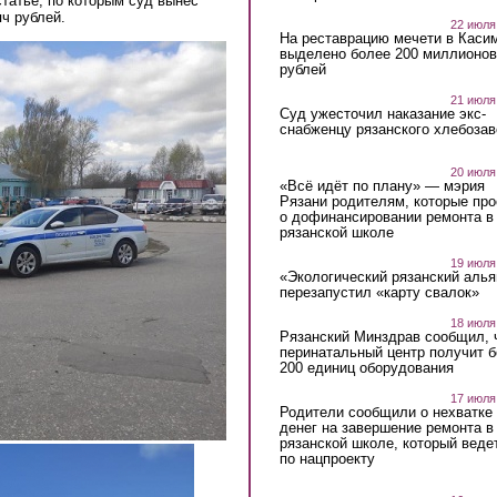
статье, по которым суд вынес
ч рублей.
22 июля
На реставрацию мечети в Каси
выделено более 200 миллионов
рублей
21 июля
Суд ужесточил наказание экс-
снабженцу рязанского хлебоза
20 июля
«Всё идёт по плану» — мэрия
Рязани родителям, которые пр
о дофинансировании ремонта в
рязанской школе
19 июля
«Экологический рязанский алья
перезапустил «карту свалок»
18 июля
Рязанский Минздрав сообщил, 
перинатальный центр получит 
200 единиц оборудования
17 июля
Родители сообщили о нехватке
денег на завершение ремонта в
рязанской школе, который веде
по нацпроекту