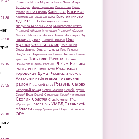
 19:47
Кочетков
Игорь Морозов
Игорь
Игорь Путин
Трубицын
Игорь Туровский
Игорь Яшин
Ирина
Касимов
Канищево
КПРФ Рязань
Кусова
Константиново
Касимовская городская Дума
 21:36
ЛДПР Рязань
Лыбедский бульвар
Людмила Кибальникова
Министерство печати
нег
Рязанской области
Минлесхоз Рязанской области
Михаил Малахов
Михаил Пронин
Мост через Оку
 22:06
Олег
Николай Булаев
Николай Пилюгин
Олег Ковалев
Булеков
Олег Шишов
трит
Ольга Чуляева
Ольга Мишина
Петр Пыленок
Подбелка
Поджоги машин
Пойма Павловки
Пойма
Политика Рязани
Поляны
трех рек
РГУ им. Есенина
Праймериз «Единой России»
 19:15
Рязанская
РМПТС
РНПК
Роман Путин
ин
городская Дума
Рязанский кремль
Рязанский
Рязанский нефтезавод
Рязань
район
Сасово
Рязанский цирк
 23:35
Северный обход
Семен Сазонов
Сергей Дудукин
ы
Сергей Ежов
Сергей Сальников
Сергей Филимонов
Скопин
Солотча
Спас-Клепики
ТРЦ
УМВД Рязанской
Трасса М5
«Премьер»
области
Шаукат Ахметов
Федор Провоторов
ЭРА
 22:16
тнего
м