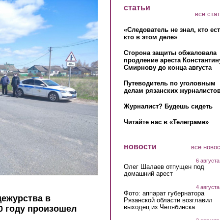
статьи
все ста
«Следователь не знал, кто ес
кто в этом деле»
Сторона защиты обжаловала
продление ареста Константин
Смирнову до конца августа
Путеводитель по уголовным
делам рязанских журналистов
Журналист? Будешь сидеть
Читайте нас в «Телеграме»
новости
все ново
6 августа
Олег Шалаев отпущен под
домашний арест
4 августа
Фото: аппарат губернатора
дежурства в
Рязанской области возглавил
выходец из Челябинска
20 году произошел