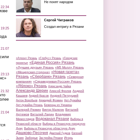
Не понят народом
 22:34
мове
Сергей Чиграков
Создал интригу в Рязани
 19:25
вода
 21:07
осили
«Атрон» Рязань
«Глобус» Рязань
«Городские
«Единая Россия» Рязань
проекты»
«Лучшие друзья» Рязань
«М5 Молл» Рязань
«Новая газета»
«Мещерская сторона»
 23:13
Рязань
«Сбербанк» Рязань
«Северная
нс»
компания»
«Справедливая Россия» Рязань
«Яблоко» Рязань
Александр Чайка
Александр Шерин
 21:32
Андрей
Алексей Фролов
что
Кашаев
Андрей Петруцкий
Андрей Красов
более
Аркадий Фомин
Антон Воробьев
Арт-Лужайка
Арт-лужайка Рязань
Беженцы из Украины
Валерий Рюмин
Виталий
Виктор Малюгин
 21:04
Артемов
Виталий Ларин
Владимир
Водоканал Рязани
Мимоглядов
Выборы в
Рязанской области
Выборы в Рязанскую городскую
тся
Думу
Выборы в Рязанскую областную Думу
Дашково-Песочня
Дмитрий Гудков
Евгений
Заборье
Игорь
Зызин
Застройка Рязани