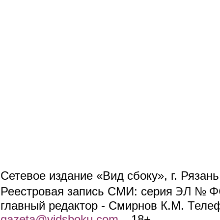
Сетевое издание «Вид сбоку», г. Рязан
ЭЛ № ФС
Реестровая запись СМИ: серия
главный редактор - Смирнов К.М. Телефо
gazeta@vidsboku.com
(link sends e-mail)
. 18+