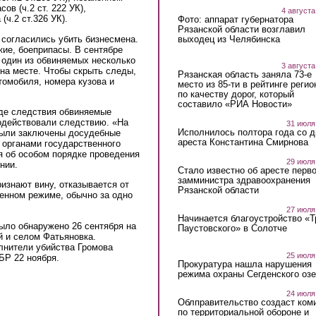
ов (ч.2 ст. 222 УК),
4 августа
ч.2 ст.326 УК).
Фото: аппарат губернатора
Рязанской области возглавил
выходец из Челябинска
 согласились убить бизнесмена.
жие, боеприпасы. В сентябре
 один из обвиняемых несколько
3 августа
я на месте. Чтобы скрыть следы,
Рязанская область заняла 73-е
томобиля, номера кузова и
место из 85-ти в рейтинге регио
по качеству дорог, который
составило «РИА Новости»
де следствия обвиняемые
содействовали следствию. «На
31 июля
Исполнилось полтора года со д
были заключены досудебные
ареста Константина Смирнова
м органами государственного
я об особом порядке проведения
29 июля
нии.
Стало известно об аресте перво
замминистра здравоохранения
ризнают вину, отказывается от
Рязанской области
енном режиме, обычно за одно
27 июля
Начинается благоустройство «
ыло обнаружено 26 сентября на
Паустовского» в Солотче
й и селом Фатьяновка.
лнители убийства Громова
25 июля
БР 22 ноября.
Прокуратура нашла нарушения
режима охраны Сегденского озе
24 июля
Облправительство создаст ком
по территориальной обороне и