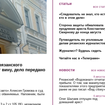
статьи
все ста
«Следователь не знал, кто ес
кто в этом деле»
Сторона защиты обжаловала
продление ареста Константин
Смирнову до конца августа
Путеводитель по уголовным
делам рязанских журналистов
Журналист? Будешь сидеть
Читайте нас в «Телеграме»
рязанского
 вину, дело передано
новости
все ново
8 августа
Рязанский «Водоканал» отчита
прибыли. О том, как манипулир
показателями этого предприяти
ранее не раз писал «Вид сбоку
савто» Алексея Громова в суд
х обвиняемых. Напомним, были
6 августа
Олег Шалаев отпущен под
домашний арест
3.ч.2 ст.105 УК), незаконном