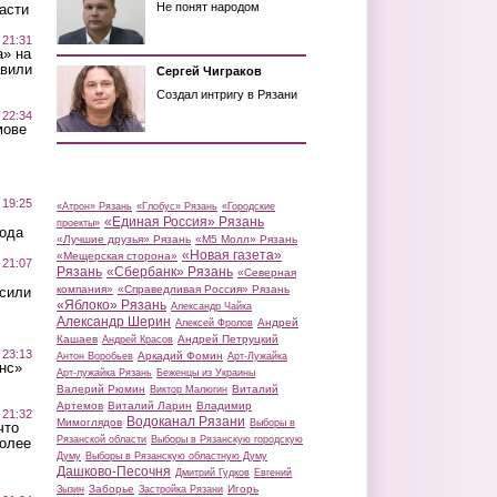
Не понят народом
асти
 21:31
а» на
авили
Сергей Чиграков
Создал интригу в Рязани
 22:34
мове
 19:25
«Атрон» Рязань
«Глобус» Рязань
«Городские
«Единая Россия» Рязань
проекты»
вода
«Лучшие друзья» Рязань
«М5 Молл» Рязань
«Новая газета»
«Мещерская сторона»
 21:07
Рязань
«Сбербанк» Рязань
«Северная
компания»
«Справедливая Россия» Рязань
осили
«Яблоко» Рязань
Александр Чайка
Александр Шерин
Андрей
Алексей Фролов
Кашаев
Андрей Петруцкий
Андрей Красов
 23:13
Аркадий Фомин
Антон Воробьев
Арт-Лужайка
нс»
Арт-лужайка Рязань
Беженцы из Украины
Валерий Рюмин
Виталий
Виктор Малюгин
Артемов
Виталий Ларин
Владимир
 21:32
Водоканал Рязани
Мимоглядов
Выборы в
что
Рязанской области
Выборы в Рязанскую городскую
более
Думу
Выборы в Рязанскую областную Думу
Дашково-Песочня
Дмитрий Гудков
Евгений
Заборье
Игорь
Зызин
Застройка Рязани