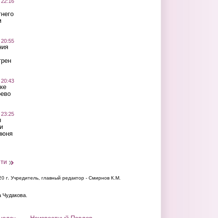
 22:16
тнего
м
 20:55
ния
трен
 20:43
ке
оево
 23:25
ы
и
июня
сти
20 г.
Учредитель, главный редактор - Смирнов К.М.
а Чудакова.
нала»
Неизвестный Павлов