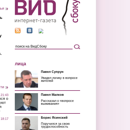
тьи
ть
у
.
лица
Павел Супрун
Увидел логику в вопросе
жителей
сти
Павел Малков
 21:43
лся о
Рассказал о «вопросе
уют
выживания»
я
»
Борис Ясинский
 18:17
Поручился за свою
трудоспособность