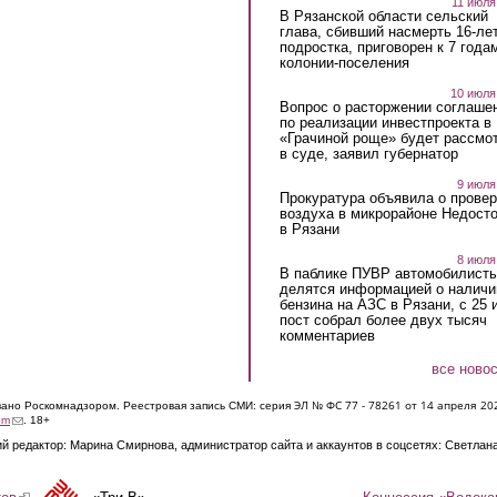
11 июля
В Рязанской области сельский
глава, сбивший насмерть 16-ле
подростка, приговорен к 7 года
колонии-поселения
10 июля
Вопрос о расторжении соглаше
по реализации инвестпроекта в
«Грачиной роще» будет рассмо
в суде, заявил губернатор
9 июля
Прокуратура объявила о провер
воздуха в микрорайоне Недост
в Рязани
8 июля
В паблике ПУВР автомобилист
делятся информацией о наличи
бензина на АЗС в Рязани, с 25 
пост собрал более двух тысяч
комментариев
все ново
ЭЛ № ФС 77 - 7826
1 от 14 апреля 20
овано Роскомнадзором. Реестровая запись СМИ: серия
(link sends e-mail)
om
. 18+
й редактор: Марина Смирнова, администратор сайта и аккаунтов в соцсетях: Светлан
Концессия «Водока