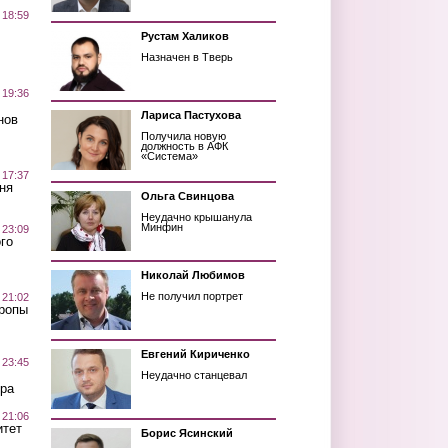
 18:59
Рустам Халиков
Назначен в Тверь
 19:36
Лариса Пастухова
нов
Получила новую
должность в АФК
«Система»
 17:37
ня
Ольга Свинцова
Неудачно крышанула
Минфин
 23:09
го
Николай Любимов
Не получил портрет
 21:02
Тропы
Евгений Кириченко
 23:45
Неудачно станцевал
ра
 21:06
итет
Борис Ясинский