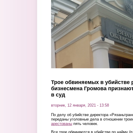
Перейти к основному содержанию
Трое обвиняемых в убийстве 
бизнесмена Громова признают
в суд
вторник, 12 января, 2021 - 13:58
По делу об убийстве директора «Рязаньтран
переданы уголовные дела в отношении трои
арестованы
пять человек.
Все трое обвиняются в убийстве по найму (п.