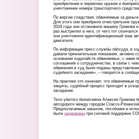
приобретении и перевозке оружия и боеприпас
уничтожении номера транспортного средства (
По версии следствия, обвиняемые за деньги
Для этого они приобрели огнестрельное ору
2019 года они остановили машину Громова и
раз выстрелил в него, от чего тот скончалс
они уничтожили идентификационный знак ав
двигателя.
По информации пресс-службы облсуда, в хо
давали признательные показания, активно 
основании ходатайств обвиняемых, с ними 
соглашения о сотрудничестве, в связи с че
обвинения в суд были поданы представлени
судебного заседания», – говорится в сообще
На практике это означает, что обвиняемые п
защиты, судебный процесс проходит в ускор
заседание.
Тело убитого бизнесмена Алексея Громова б
автодороге между городом Спасск-Рязански
Предполагаемые заказчик, пособники и испо
были
задержаны
при силовой поддержке СО