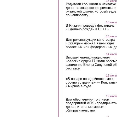
17 июля
Родители сообщили о нехватке
денег на завершение ремонта в
рязанской школе, который веде
по нацпроекту
16 июля
В Рязани проведут фестиваль
«Сделано/рождён в СССР»
15 июля
Для реконструкции кинотеатра
«Октябрь» мэрия Рязани ждет
областных или федеральных де
14 июля
Высшая квалификационная
коллегия судей 17 июля рассмо
заявление Елены Сапуновой об
отставке
13 июля
«В январе понадобилось меня
срочно устранить» — Констант
Смирнов в суде
12 июля
Для обеспечения топливом
предприятий АПК «предпринят
дополнительные меры» -
облправительство