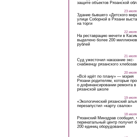
защите объектов Рязанской обл
23 июля
Здание бывшего «Детского мир
улице Соборной в Рязани выст
на торги
22 июля
На реставрацию мечети в Каси
выделено более 200 миллионов
рублей
21 июля
Суд ужесточил наказание экс-
снабженцу рязанского хлебоза
20 июля
«Всё идёт по плану» — мэрия
Рязани родителям, которые пр
о дофинансировании ремонта в
рязанской школе
19 июля
«Экологический рязанский алья
перезапустил «карту свалок»
18 июля
Рязанский Минздрав сообщил, 
перинатальный центр получит 
200 единиц оборудования