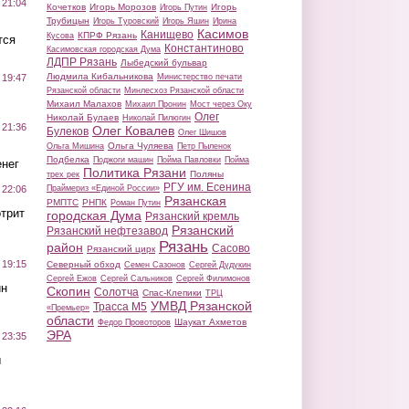
 21:04
Кочетков
Игорь Морозов
Игорь
Игорь Путин
Трубицын
Игорь Туровский
Игорь Яшин
Ирина
Касимов
Канищево
КПРФ Рязань
Кусова
тся
Константиново
Касимовская городская Дума
ЛДПР Рязань
Лыбедский бульвар
Людмила Кибальникова
Министерство печати
 19:47
Рязанской области
Минлесхоз Рязанской области
Михаил Малахов
Михаил Пронин
Мост через Оку
Олег
Николай Булаев
Николай Пилюгин
 21:36
Олег Ковалев
Булеков
Олег Шишов
Ольга Чуляева
Ольга Мишина
Петр Пыленок
Подбелка
Поджоги машин
Пойма Павловки
Пойма
нег
Политика Рязани
Поляны
трех рек
РГУ им. Есенина
Праймериз «Единой России»
 22:06
Рязанская
РМПТС
РНПК
Роман Путин
трит
городская Дума
Рязанский кремль
Рязанский
Рязанский нефтезавод
Рязань
район
Сасово
Рязанский цирк
 19:15
Северный обход
Семен Сазонов
Сергей Дудукин
Сергей Ежов
Сергей Сальников
Сергей Филимонов
ин
Скопин
Солотча
Спас-Клепики
ТРЦ
УМВД Рязанской
Трасса М5
«Премьер»
области
Шаукат Ахметов
Федор Провоторов
ЭРА
 23:35
ы