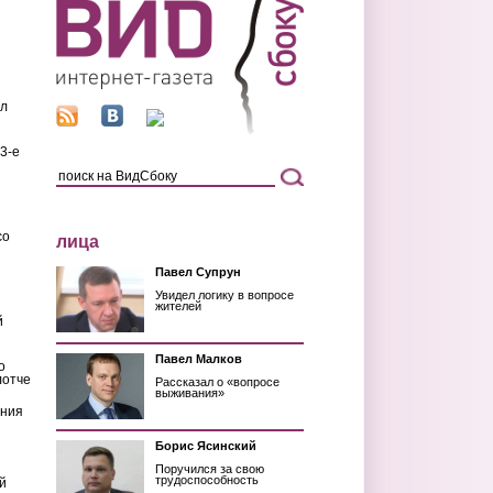
ил
3-е
со
лица
Павел Супрун
Увидел логику в вопросе
жителей
й
Павел Малков
о
лотче
Рассказал о «вопросе
выживания»
ения
Борис Ясинский
Поручился за свою
трудоспособность
й