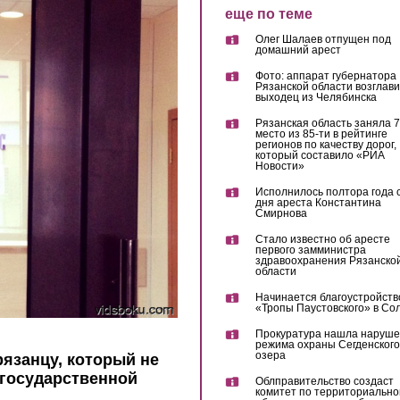
еще по теме
Олег Шалаев отпущен под
домашний арест
Фото: аппарат губернатора
Рязанской области возглав
выходец из Челябинска
Рязанская область заняла 7
место из 85-ти в рейтинге
регионов по качеству дорог,
который составило «РИА
Новости»
Исполнилось полтора года 
дня ареста Константина
Смирнова
Стало известно об аресте
первого замминистра
здравоохранения Рязанско
области
Начинается благоустройств
«Тропы Паустовского» в Со
Прокуратура нашла наруш
режима охраны Сегденского
озера
рязанцу, который не
а государственной
Облправительство создаст
комитет по территориально