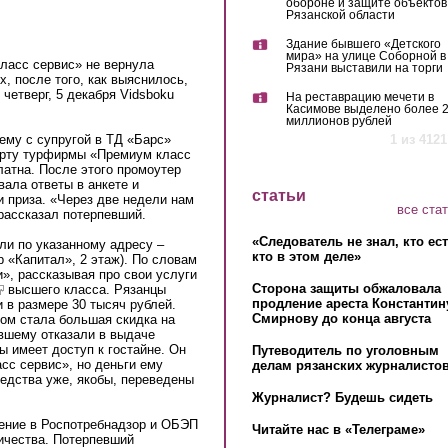
обороне и защите объектов
Рязанской области
Здание бывшего «Детского
мира» на улице Соборной в
ласс сервис» не вернула
Рязани выставили на торги
х, после того, как выяснилось,
 четверг, 5 декабря Vidsboku
На реставрацию мечети в
Касимове выделено более 
миллионов рублей
ему с супругой в ТД «Барс»
1 из 4121
арту турфирмы «Премиум класс
латна. После этого промоутер
вала ответы в анкете и
статьи
и приза. «Через две недели нам
все ста
 рассказал потерпевший.
«Следователь не знал, кто ес
ли по указанному адресу –
кто в этом деле»
 «Капитал», 2 этаж). По словам
», рассказывая про свои услуги
Сторона защиты обжаловала
link is external)
высшего класса. Рязанцы
продление ареста Константин
 в размере 30 тысяч рублей.
Смирнову до конца августа
ом стала большая скидка на
евшему отказали в выдаче
ы имеет доступ к гостайне. Он
Путеводитель по уголовным
сс сервис», но деньги ему
делам рязанских журналистов
редства уже, якобы, переведены
Журналист? Будешь сидеть
ение в Роспотребнадзор и ОБЭП
Читайте нас в «Телеграме»
ичества. Потерпевший