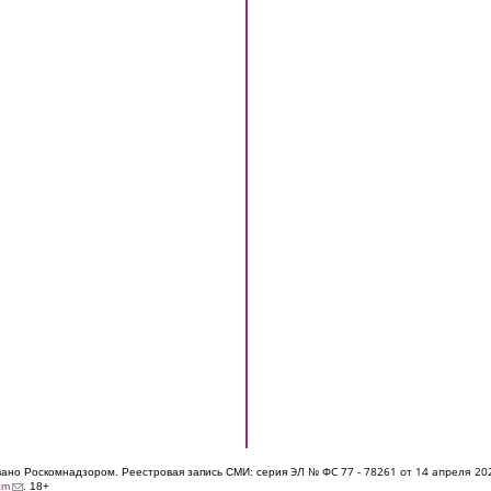
ЭЛ № ФС 77 - 7826
1 от 14 апреля 20
овано Роскомнадзором. Реестровая запись СМИ: серия
(link sends e-mail)
om
. 18+