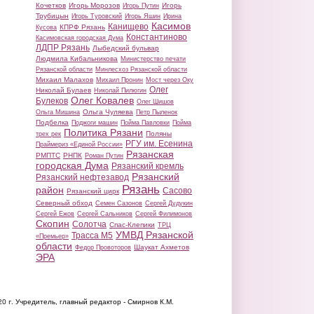
Кочетков
Игорь Морозов
Игорь
Игорь Путин
Трубицын
Игорь Туровский
Игорь Яшин
Ирина
Касимов
Канищево
КПРФ Рязань
Кусова
Константиново
Касимовская городская Дума
ЛДПР Рязань
Лыбедский бульвар
Людмила Кибальникова
Министерство печати
Рязанской области
Минлесхоз Рязанской области
Михаил Малахов
Михаил Пронин
Мост через Оку
Олег
Николай Булаев
Николай Пилюгин
Олег Ковалев
Булеков
Олег Шишов
Ольга Чуляева
Ольга Мишина
Петр Пыленок
Подбелка
Поджоги машин
Пойма Павловки
Пойма
Политика Рязани
Поляны
трех рек
РГУ им. Есенина
Праймериз «Единой России»
Рязанская
РМПТС
РНПК
Роман Путин
городская Дума
Рязанский кремль
Рязанский
Рязанский нефтезавод
Рязань
район
Сасово
Рязанский цирк
Северный обход
Семен Сазонов
Сергей Дудукин
Сергей Ежов
Сергей Сальников
Сергей Филимонов
Скопин
Солотча
Спас-Клепики
ТРЦ
УМВД Рязанской
Трасса М5
«Премьер»
области
Шаукат Ахметов
Федор Провоторов
ЭРА
20 г.
Учредитель, главный редактор - Смирнов К.М.