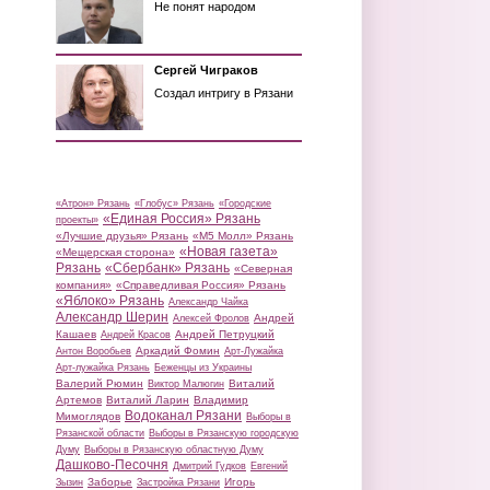
Не понят народом
Сергей Чиграков
Создал интригу в Рязани
«Атрон» Рязань
«Глобус» Рязань
«Городские
«Единая Россия» Рязань
проекты»
«Лучшие друзья» Рязань
«М5 Молл» Рязань
«Новая газета»
«Мещерская сторона»
Рязань
«Сбербанк» Рязань
«Северная
компания»
«Справедливая Россия» Рязань
«Яблоко» Рязань
Александр Чайка
Александр Шерин
Андрей
Алексей Фролов
Кашаев
Андрей Петруцкий
Андрей Красов
Аркадий Фомин
Антон Воробьев
Арт-Лужайка
Арт-лужайка Рязань
Беженцы из Украины
Валерий Рюмин
Виталий
Виктор Малюгин
Артемов
Виталий Ларин
Владимир
Водоканал Рязани
Мимоглядов
Выборы в
Рязанской области
Выборы в Рязанскую городскую
Думу
Выборы в Рязанскую областную Думу
Дашково-Песочня
Дмитрий Гудков
Евгений
Заборье
Игорь
Зызин
Застройка Рязани