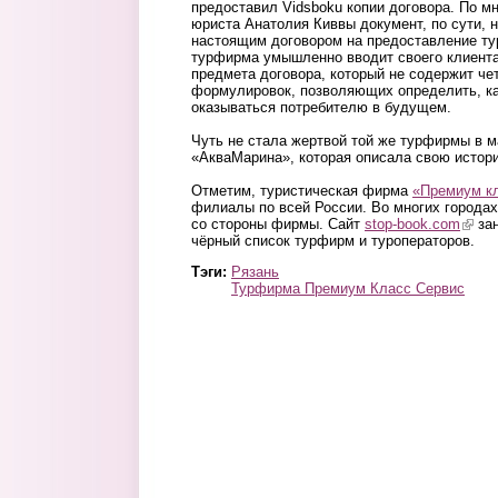
предоставил Vidsboku копии договора. По м
юриста Анатолия Киввы документ, по сути, н
настоящим договором на предоставление тур
турфирма умышленно вводит своего клиента
предмета договора, который не содержит че
формулировок, позволяющих определить, ка
оказываться потребителю в будущем.
Чуть не стала жертвой той же турфирмы в м
«АкваМарина», которая описала свою истор
Отметим, туристическая фирма
«Премиум кл
филиалы по всей России. Во многих города
со стороны фирмы. Сайт
stop-book.com
(link 
зан
чёрный список турфирм и туроператоров.
Тэги:
Рязань
Турфирма Премиум Класс Сервис