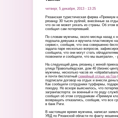
четверг, 5 декабря, 2013 - 13:25
Рязанская туристическая фирма «Премиум к
рязанцу 30 тысяч рублей, внесённые за отды
что он не может уехать из страны. Об этом в
сообщил сам потерпевший.
По словам мужчины, около месяца назад к н
подошла девушка и вручила пластиковую к
сервис», сообщив, что она совершенно бесп
задала паре несколько вопросов, зафиксиро
сообщила, что они могут стать обладателям
позвонили и сообщили, что мы выиграли», -
На следующий день рязанец с женой приеха
улица Праволыбедская, дом 40 (бизнес-центр
мужчины, несколько часов их «обрабатывали
и почти бесплатный
семейный отдых на Гоа
(
подписали договор на отдых и внесли деньги
Как сообщили сотрудники турфирмы, подарк
поездку. Но вскоре выяснилось, что потерп
загранпаспорта: он военный и по роду служб
сообщил об этом сотрудникам «Премиум кла
возвращать отказались, сообщив, что все с
в банк Риги.
В настоящее время мужчина, написал заявл
УВД по Рязанской области по факту мошенн