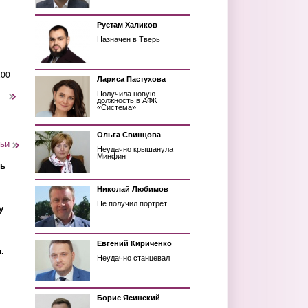
Рустам Халиков
Назначен в Тверь
200
Лариса Пастухова
Получила новую
следующая ›
должность в АФК
«Система»
Ольга Свинцова
тьи
Неудачно крышанула
Минфин
ть
Николай Любимов
Не получил портрет
у
Евгений Кириченко
.
Неудачно станцевал
Борис Ясинский