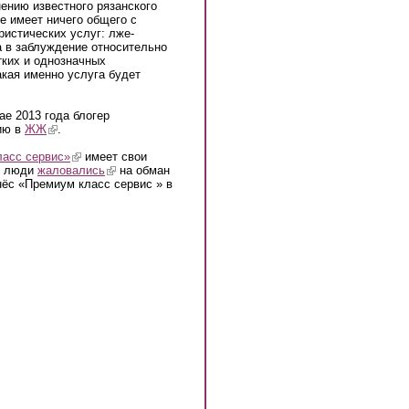
нению известного рязанского
е имеет ничего общего с
истических услуг: лже-
 в заблуждение относительно
тких и однозначных
кая именно услуга будет
ае 2013 года блогер
ию в
ЖЖ
(link is external)
.
асс сервис»
(link is external)
имеет свои
х люди
жаловались
(link is external)
на обман
is external)
ёс «Премиум класс сервис » в