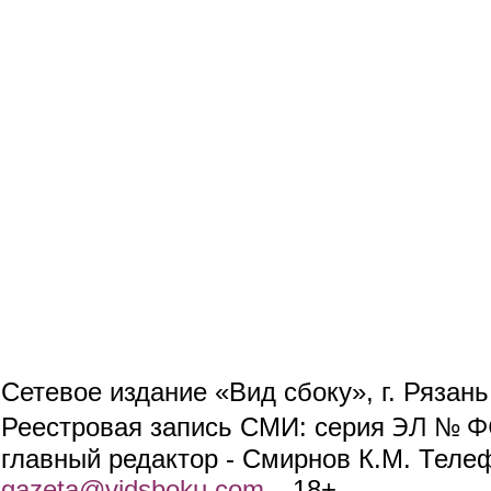
Сетевое издание «Вид сбоку», г. Рязан
ЭЛ № ФС
Реестровая запись СМИ: серия
главный редактор - Смирнов К.М. Телефо
gazeta@vidsboku.com
(link sends e-mail)
. 18+