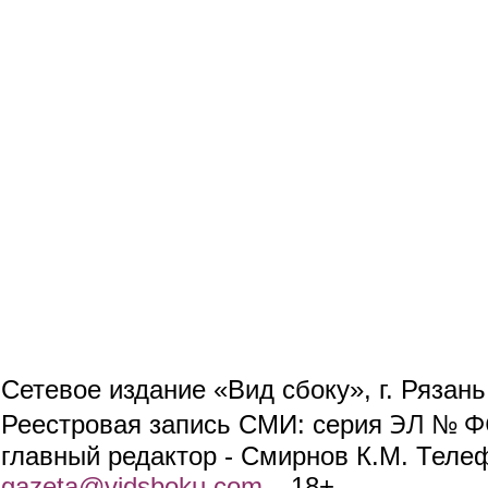
Сетевое издание «Вид сбоку», г. Рязан
ЭЛ № ФС
Реестровая запись СМИ: серия
главный редактор - Смирнов К.М. Телефо
gazeta@vidsboku.com
(link sends e-mail)
. 18+