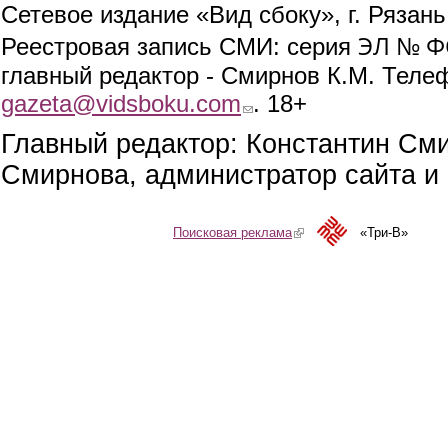
Сетевое издание «Вид сбоку», г. Рязан
ЭЛ № ФС
Реестровая запись СМИ: серия
главный редактор - Смирнов К.М. Телефо
gazeta@vidsboku.com
(link sends e-mail)
. 18+
Главный редактор: Константин См
Смирнова, администратор сайта и 
Поисковая реклама
(link is external)
«Три-В»