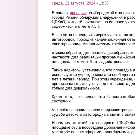
среда, 21 августа, 2024 - 13:36
В рамках
проверки
на «Городской станции ю
города Рязани обнаружила нарушения в рабо
ЦПКиО, который находится на балансе учре
содержится в отчете КСП.
Было установлено, что через участок, на ко
автогородок, проходит канализационная сеть
санитарно-эпидемиологическим требованиям
«Таким образом, для реализации образовате
частности для реализации программы «Азбук
площадка не может быть задействована», – 
Также аудиторы установили, что площадка д
используется учреждением для свободного 
лет в летний период. При этом учреждение, 
организовывать досуговую деятельность для
только для дошкольников.
Кроме того, выяснилось, что 7 электромоби
состоянии.
Vidsboku направил запрос в администрацию
судьбе детского автогородка в связи с выя
Напомним, детский автогородок в ЦПКиО б
площадке была воссоздана дорожная инфра
масштабе со светофорами, шлагбаумами, до