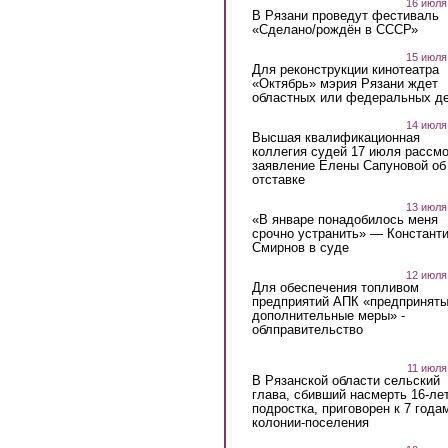
16 июля
В Рязани проведут фестиваль
«Сделано/рождён в СССР»
15 июля
Для реконструкции кинотеатра
«Октябрь» мэрия Рязани ждет
областных или федеральных де
14 июля
Высшая квалификационная
коллегия судей 17 июля рассмо
заявление Елены Сапуновой об
отставке
13 июля
«В январе понадобилось меня
срочно устранить» — Констант
Смирнов в суде
12 июля
Для обеспечения топливом
предприятий АПК «предпринят
дополнительные меры» -
облправительство
11 июля
В Рязанской области сельский
глава, сбивший насмерть 16-ле
подростка, приговорен к 7 года
колонии-поселения