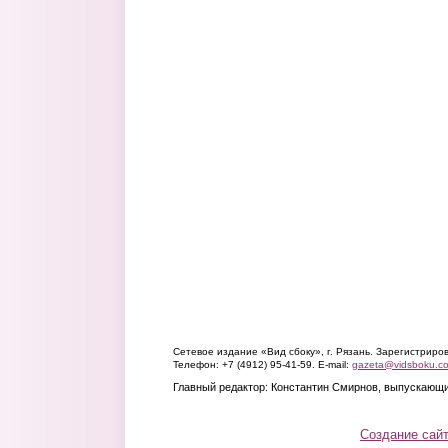
Сетевое издание «Вид сбоку», г. Рязань. Зарегистрир
Телефон: +7 (4912) 95-41-59. E-mail:
gazeta@vidsboku.c
Главный редактор: Константин Смирнов, выпускающи
Создание сай