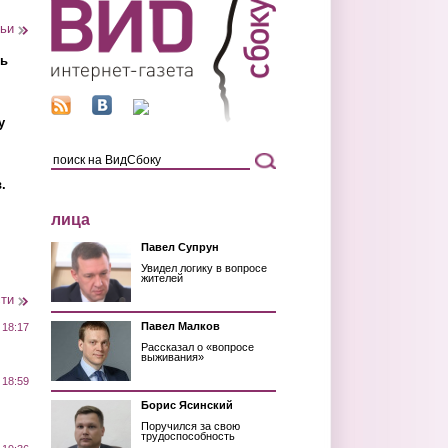
тьи
ть
у
.
лица
Павел Супрун
Увидел логику в вопросе
жителей
сти
Павел Малков
 18:17
Рассказал о «вопросе
выживания»
 18:59
Борис Ясинский
Поручился за свою
трудоспособность