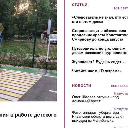
статьи
все ста
«Следователь не знал, кто ес
кто в этом деле»
Сторона защиты обжаловала
продление ареста Константин
Смирнову до конца августа
Путеводитель по уголовным
делам рязанских журналистов
Журналист? Будешь сидеть
Читайте нас в «Телеграме»
новости
все ново
6 августа
Олег Шалаев отпущен под
домашний арест
4 августа
Фото: аппарат губернатора
ния в работе детского
Рязанской области возглавил
выходец из Челябинска