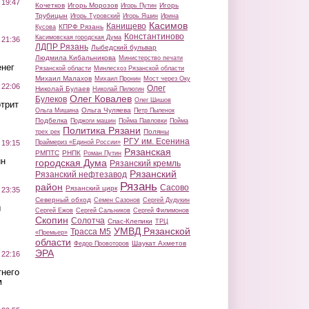
 19:47
Кочетков
Игорь Морозов
Игорь
Игорь Путин
Трубицын
Игорь Туровский
Игорь Яшин
Ирина
Касимов
Канищево
КПРФ Рязань
Кусова
Константиново
Касимовская городская Дума
 21:36
ЛДПР Рязань
Лыбедский бульвар
Людмила Кибальникова
Министерство печати
нег
Рязанской области
Минлесхоз Рязанской области
Михаил Малахов
Михаил Пронин
Мост через Оку
 22:06
Олег
Николай Булаев
Николай Пилюгин
Олег Ковалев
Булеков
Олег Шишов
трит
Ольга Чуляева
Ольга Мишина
Петр Пыленок
Подбелка
Поджоги машин
Пойма Павловки
Пойма
Политика Рязани
Поляны
трех рек
РГУ им. Есенина
Праймериз «Единой России»
 19:15
Рязанская
РМПТС
РНПК
Роман Путин
ин
городская Дума
Рязанский кремль
Рязанский
Рязанский нефтезавод
Рязань
район
Сасово
Рязанский цирк
 23:35
Северный обход
Семен Сазонов
Сергей Дудукин
ы
Сергей Ежов
Сергей Сальников
Сергей Филимонов
Скопин
Солотча
Спас-Клепики
ТРЦ
УМВД Рязанской
Трасса М5
«Премьер»
области
Шаукат Ахметов
Федор Провоторов
ЭРА
 22:16
тнего
м