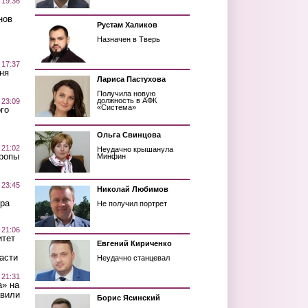
 19:36
нов
Рустам Халиков
Назначен в Тверь
 17:37
ня
Лариса Пастухова
Получила новую
должность в АФК
 23:09
«Система»
го
Ольга Свинцова
 21:02
Неудачно крышанула
Тропы
Минфин
 23:45
Николай Любимов
ра
Не получил портрет
 21:06
итет
Евгений Кириченко
асти
Неудачно станцевал
 21:31
а» на
авили
Борис Ясинский