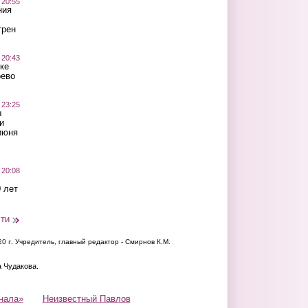
 20:55
ния
трен
 20:43
ке
оево
 23:25
ы
и
июня
 20:08
 лет
сти
20 г.
Учредитель, главный редактор - Смирнов К.М.
а Чудакова.
нала»
Неизвестный Павлов