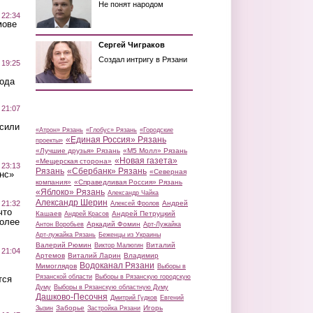
Не понят народом
 22:34
мове
Сергей Чиграков
Создал интригу в Рязани
 19:25
вода
 21:07
осили
«Атрон» Рязань
«Глобус» Рязань
«Городские
«Единая Россия» Рязань
проекты»
«Лучшие друзья» Рязань
«М5 Молл» Рязань
«Новая газета»
«Мещерская сторона»
 23:13
Рязань
«Сбербанк» Рязань
«Северная
нс»
компания»
«Справедливая Россия» Рязань
«Яблоко» Рязань
Александр Чайка
Александр Шерин
 21:32
Андрей
Алексей Фролов
что
Кашаев
Андрей Петруцкий
Андрей Красов
более
Аркадий Фомин
Антон Воробьев
Арт-Лужайка
Арт-лужайка Рязань
Беженцы из Украины
Валерий Рюмин
Виталий
Виктор Малюгин
 21:04
Артемов
Виталий Ларин
Владимир
Водоканал Рязани
Мимоглядов
Выборы в
Рязанской области
Выборы в Рязанскую городскую
тся
Думу
Выборы в Рязанскую областную Думу
Дашково-Песочня
Дмитрий Гудков
Евгений
Заборье
Игорь
Зызин
Застройка Рязани