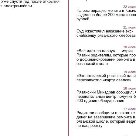
Уже спустя год после открытия
и» электромобили.
22 июля
На реставрацию мечети в Каси
выделено более 200 миллионов
рублей
21 июля
Суд ужесточил наказание экс-
снабженцу рязанского хлебоза
20 июля
«Всё идёт по плану» — мэрия
Рязани родителям, которые пр
о дофинансировании ремонта в
рязанской школе
19 июля
«Экологический рязанский алья
перезапустил «карту свалок»
18 июля
Рязанский Минздрав сообщил, 
перинатальный центр получит 
200 единиц оборудования
17 июля
Родители сообщили о нехватке
денег на завершение ремонта в
рязанской школе, который веде
по нацпроекту