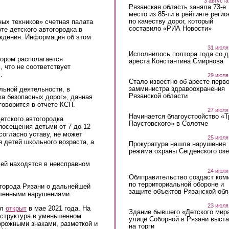
3 августа
Рязанская область заняла 73-е
место из 85-ти в рейтинге регио
по качеству дорог, который
ных техников» счетная палата
составило «РИА Новости»
те детского автогородка в
ждения. Информация об этом
31 июля
Исполнилось полтора года со д
тором располагается
ареста Константина Смирнова
, что не соответствует
.
29 июля
Стало известно об аресте перво
замминистра здравоохранения
льной деятельности, в
Рязанской области
а безопасных дорог», данная
говорится в отчете КСП.
27 июля
Начинается благоустройство «
етского автогородка
Паустовского» в Солотче
посещения детьми от 7 до 12
согласно уставу, не может
25 июля
 детей школьного возраста, а
Прокуратура нашла нарушения
режима охраны Сегденского озе
лей находятся в неисправном
24 июля
Облправительство создаст ком
по территориальной обороне и
 города Рязани о дальнейшей
защите объектов Рязанской обл
вленными нарушениями.
23 июля
ыл
открыт
в мае 2021 года. На
Здание бывшего «Детского мир
структура в уменьшенном
улице Соборной в Рязани выст
рожными знаками, разметкой и
на торги