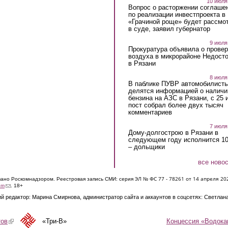
10 июля
Вопрос о расторжении соглаше
по реализации инвестпроекта в
«Грачиной роще» будет рассмо
в суде, заявил губернатор
9 июля
Прокуратура объявила о провер
воздуха в микрорайоне Недост
в Рязани
8 июля
В паблике ПУВР автомобилист
делятся информацией о наличи
бензина на АЗС в Рязани, с 25 
пост собрал более двух тысяч
комментариев
7 июля
Дому-долгострою в Рязани в
следующем году исполнится 10
– дольщики
все ново
ЭЛ № ФС 77 - 7826
1 от 14 апреля 20
овано Роскомнадзором. Реестровая запись СМИ: серия
(link sends e-mail)
om
. 18+
й редактор: Марина Смирнова, администратор сайта и аккаунтов в соцсетях: Светлан
Концессия «Водока
тов
(link is external)
«Три-В»