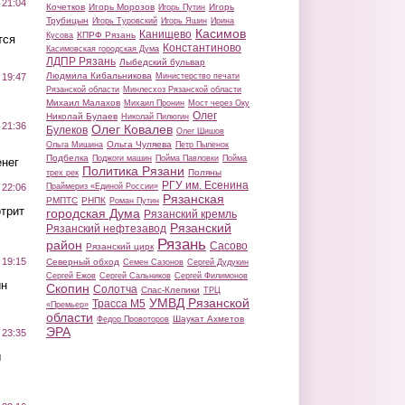
 21:04
Кочетков
Игорь Морозов
Игорь
Игорь Путин
Трубицын
Игорь Туровский
Игорь Яшин
Ирина
Касимов
Канищево
КПРФ Рязань
Кусова
тся
Константиново
Касимовская городская Дума
ЛДПР Рязань
Лыбедский бульвар
Людмила Кибальникова
Министерство печати
 19:47
Рязанской области
Минлесхоз Рязанской области
Михаил Малахов
Михаил Пронин
Мост через Оку
Олег
Николай Булаев
Николай Пилюгин
 21:36
Олег Ковалев
Булеков
Олег Шишов
Ольга Чуляева
Ольга Мишина
Петр Пыленок
Подбелка
Поджоги машин
Пойма Павловки
Пойма
нег
Политика Рязани
Поляны
трех рек
РГУ им. Есенина
Праймериз «Единой России»
 22:06
Рязанская
РМПТС
РНПК
Роман Путин
трит
городская Дума
Рязанский кремль
Рязанский
Рязанский нефтезавод
Рязань
район
Сасово
Рязанский цирк
 19:15
Северный обход
Семен Сазонов
Сергей Дудукин
Сергей Ежов
Сергей Сальников
Сергей Филимонов
ин
Скопин
Солотча
Спас-Клепики
ТРЦ
УМВД Рязанской
Трасса М5
«Премьер»
области
Шаукат Ахметов
Федор Провоторов
ЭРА
 23:35
ы