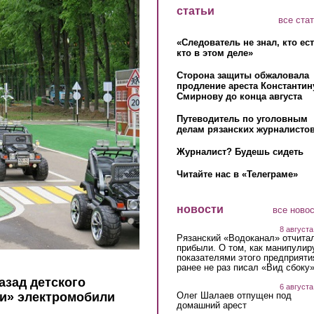
статьи
все ста
«Следователь не знал, кто ес
кто в этом деле»
Сторона защиты обжаловала
продление ареста Константин
Смирнову до конца августа
Путеводитель по уголовным
делам рязанских журналистов
Журналист? Будешь сидеть
Читайте нас в «Телеграме»
новости
все ново
8 августа
Рязанский «Водоканал» отчита
прибыли. О том, как манипулир
показателями этого предприяти
ранее не раз писал «Вид сбоку
азад детского
6 августа
Олег Шалаев отпущен под
ли» электромобили
домашний арест