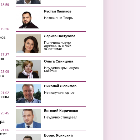
 18:59
Рустам Халиков
Назначен в Тверь
 19:36
Лариса Пастухова
нов
Получила новую
должность в АФК
«Система»
 17:37
ня
Ольга Свинцова
Неудачно крышанула
Минфин
 23:09
го
Николай Любимов
Не получил портрет
 21:02
Тропы
Евгений Кириченко
 23:45
Неудачно станцевал
ра
 21:06
итет
Борис Ясинский