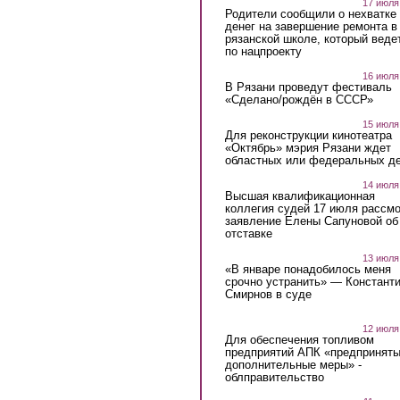
17 июля
Родители сообщили о нехватке
денег на завершение ремонта в
рязанской школе, который веде
по нацпроекту
16 июля
В Рязани проведут фестиваль
«Сделано/рождён в СССР»
15 июля
Для реконструкции кинотеатра
«Октябрь» мэрия Рязани ждет
областных или федеральных де
14 июля
Высшая квалификационная
коллегия судей 17 июля рассмо
заявление Елены Сапуновой об
отставке
13 июля
«В январе понадобилось меня
срочно устранить» — Констант
Смирнов в суде
12 июля
Для обеспечения топливом
предприятий АПК «предпринят
дополнительные меры» -
облправительство