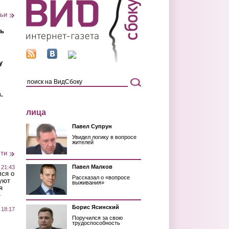
тьи
ть
у
.
лица
Павел Супрун
Увидел логику в вопросе
жителей
сти
Павел Малков
 21:43
лся о
Рассказал о «вопросе
уют
выживания»
я
»
Борис Ясинский
 18:17
Поручился за свою
трудоспособность