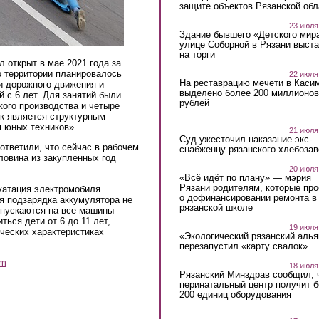
защите объектов Рязанской обл
23 июля
Здание бывшего «Детского мир
улице Соборной в Рязани выст
на торги
 открыт в мае 2021 года за
о территории планировалось
22 июля
На реставрацию мечети в Каси
и дорожного движения и
выделено более 200 миллионов
 с 6 лет. Для занятий были
рублей
ого производства и четыре
к является структурным
 юных техников».
21 июля
Суд ужесточил наказание экс-
ответили, что сейчас в рабочем
снабженцу рязанского хлебоза
ловина из закупленных год
20 июля
«Всё идёт по плану» — мэрия
Рязани родителям, которые пр
уатация электромобиля
о дофинансировании ремонта в
ся подзарядка аккумулятора не
рязанской школе
ыпускаются на все машины
ться дети от 6 до 11 лет,
19 июля
ических характеристиках
«Экологический рязанский алья
перезапустил «карту свалок»
am
18 июля
Рязанский Минздрав сообщил, 
перинатальный центр получит 
200 единиц оборудования