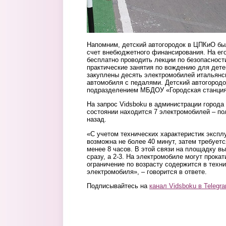
Напомним, детский автогородок в ЦПКиО был
счет внебюджетного финансирования. На ег
бесплатно проводить лекции по безопасност
практические занятия по вождению для детей
закуплены десять электромобилей итальянск
автомобиля с педалями. Детский автогородо
подразделением МБДОУ «Городская станция
На запрос Vidsboku в администрации города 
состоянии находится 7 электромобилей – по
назад.
«С учетом технических характеристик экспл
возможна не более 40 минут, затем требует
менее 8 часов. В этой связи на площадку в
сразу, а 2-3. На электромобиле могут прокати
ограничение по возрасту содержится в техн
электромобиля», – говорится в ответе.
Подписывайтесь на
канал Vidsboku в Telegr