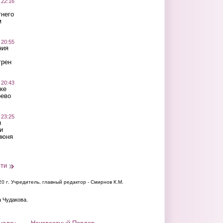
 22:16
тнего
м
 20:55
ния
трен
 20:43
ке
оево
 23:25
ы
и
июня
сти
20 г.
Учредитель, главный редактор - Смирнов К.М.
а Чудакова.
нала»
Неизвестный Павлов