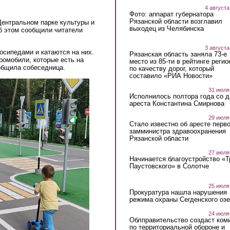
4 августа
Фото: аппарат губернатора
Рязанской области возглавил
 Центральном парке культуры и
выходец из Челябинска
б этом сообщили читатели
3 августа
осипедами и катаются на них.
Рязанская область заняла 73-е
ромобили, которые есть на
место из 85-ти в рейтинге регио
общила собеседница.
по качеству дорог, который
составило «РИА Новости»
31 июля
Исполнилось полтора года со д
ареста Константина Смирнова
29 июля
Стало известно об аресте перво
замминистра здравоохранения
Рязанской области
27 июля
Начинается благоустройство «
Паустовского» в Солотче
25 июля
Прокуратура нашла нарушения
режима охраны Сегденского озе
24 июля
Облправительство создаст ком
по территориальной обороне и