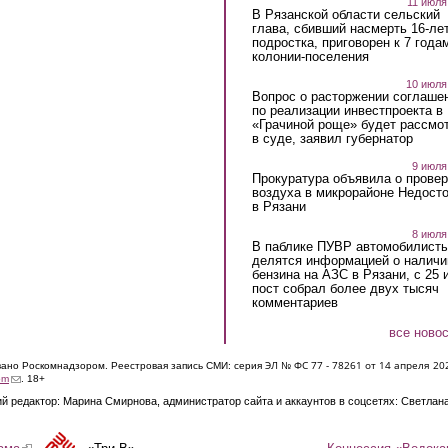
11 июля
В Рязанской области сельский
глава, сбивший насмерть 16-ле
подростка, приговорен к 7 года
колонии-поселения
10 июля
Вопрос о расторжении соглаше
по реализации инвестпроекта в
«Грачиной роще» будет рассмо
в суде, заявил губернатор
9 июля
Прокуратура объявила о провер
воздуха в микрорайоне Недост
в Рязани
8 июля
В паблике ПУВР автомобилист
делятся информацией о наличи
бензина на АЗС в Рязани, с 25 
пост собрал более двух тысяч
комментариев
все ново
ЭЛ № ФС 77 - 7826
1 от 14 апреля 20
овано Роскомнадзором. Реестровая запись СМИ: серия
(link sends e-mail)
om
. 18+
й редактор: Марина Смирнова, администратор сайта и аккаунтов в соцсетях: Светлан
Концессия «Водока