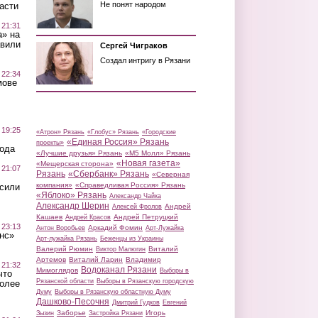
Не понят народом
асти
 21:31
а» на
авили
Сергей Чиграков
Создал интригу в Рязани
 22:34
мове
 19:25
«Атрон» Рязань
«Глобус» Рязань
«Городские
«Единая Россия» Рязань
проекты»
вода
«Лучшие друзья» Рязань
«М5 Молл» Рязань
«Новая газета»
«Мещерская сторона»
 21:07
Рязань
«Сбербанк» Рязань
«Северная
компания»
«Справедливая Россия» Рязань
осили
«Яблоко» Рязань
Александр Чайка
Александр Шерин
Андрей
Алексей Фролов
Кашаев
Андрей Петруцкий
Андрей Красов
 23:13
Аркадий Фомин
Антон Воробьев
Арт-Лужайка
нс»
Арт-лужайка Рязань
Беженцы из Украины
Валерий Рюмин
Виталий
Виктор Малюгин
Артемов
Виталий Ларин
Владимир
 21:32
Водоканал Рязани
Мимоглядов
Выборы в
что
Рязанской области
Выборы в Рязанскую городскую
более
Думу
Выборы в Рязанскую областную Думу
Дашково-Песочня
Дмитрий Гудков
Евгений
Заборье
Игорь
Зызин
Застройка Рязани