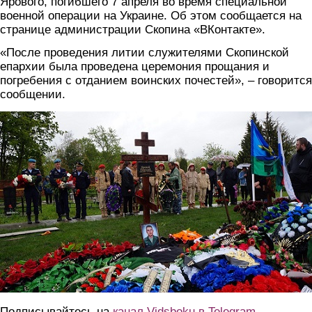
Ярового, погибшего 7 апреля во время специальной
военной операции на Украине. Об этом сообщается на
странице администрации Скопина «ВКонтакте».
«После проведения литии служителями Скопинской
епархии была проведена церемония прощания и
погребения с отданием воинских почестей», – говорится
сообщении.
2.jpg
Подписывайтесь на
канал Vidsboku в Telegram