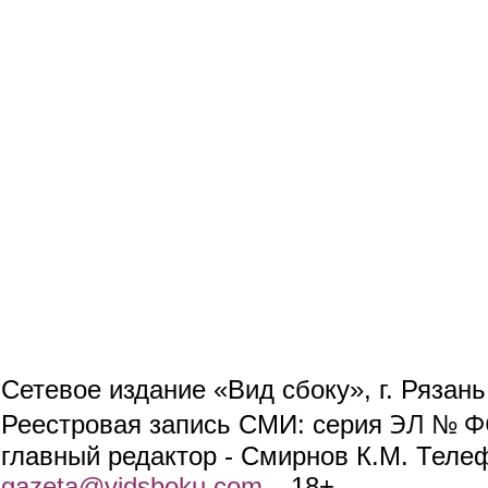
Сетевое издание «Вид сбоку», г. Рязан
ЭЛ № ФС
Реестровая запись СМИ: серия
главный редактор - Смирнов К.М. Телефо
gazeta@vidsboku.com
(link sends e-mail)
. 18+