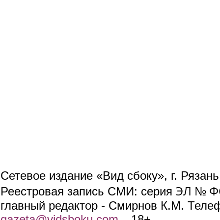
Сетевое издание «Вид сбоку», г. Рязан
ЭЛ № ФС
Реестровая запись СМИ: серия
главный редактор - Смирнов К.М. Телефо
gazeta@vidsboku.com
(link sends e-mail)
. 18+