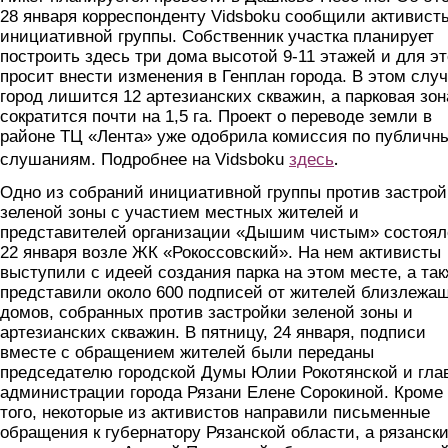
28 января корреспонденту Vidsboku сообщили активист
инициативной группы. Собственник участка планирует
построить здесь три дома высотой 9-11 этажей и для эт
просит внести изменения в Генплан города. В этом слу
город лишится 12 артезианских скважин, а парковая зон
сократится почти на 1,5 га. Проект о переводе земли в
районе ТЦ «Лента» уже одобрила комиссия по публичн
.
слушаниям. Подробнее на Vidsboku
здесь
Одно из собраний инициативной группы против застрой
зеленой зоны с участием местных жителей и
представителей организации «Дышим чистым» состоял
22 января возле ЖК «Рокоссовский». На нем активисты
выступили с идеей создания парка на этом месте, а та
представили около 600 подписей от жителей близлежа
домов, собранных против застройки зеленой зоны и
артезианских скважин. В пятницу, 24 января, подписи
вместе с обращением жителей были переданы
председателю городской Думы Юлии Рокотянской и гла
администрации города Рязани Елене Сорокиной. Кроме
того, некоторые из активистов направили письменные
обращения к губернатору Рязанской области, а рязанск