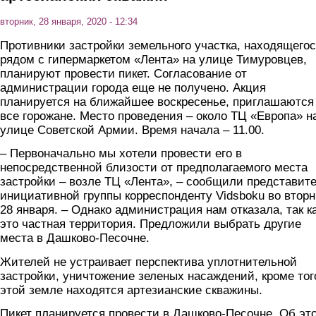
вторник, 28 января, 2020 - 12:34
Противники застройки земельного участка, находящего
рядом с гипермаркетом «Лента» на улице Тимуровцев,
планируют провести пикет. Согласование от
администрации города еще не получено. Акция
планируется на ближайшее воскресенье, приглашаются
все горожане. Место проведения – около ТЦ «Европа» н
улице Советской Армии. Время начала – 11.00.
– Первоначально мы хотели провести его в
непосредственной близости от предполагаемого места
застройки – возле ТЦ «Лента», – сообщили представит
инициативной группы корреспонденту Vidsboku во вторн
28 января. – Однако администрация нам отказала, так к
это частная территория. Предложили выбрать другие
места в Дашково-Песочне.
Жителей не устраивает перспектива уплотнительной
застройки, уничтожение зеленых насаждений, кроме того
этой земле находятся артезианские скважины.
Пикет планируется провести в Дашково-Песочне. Об эт