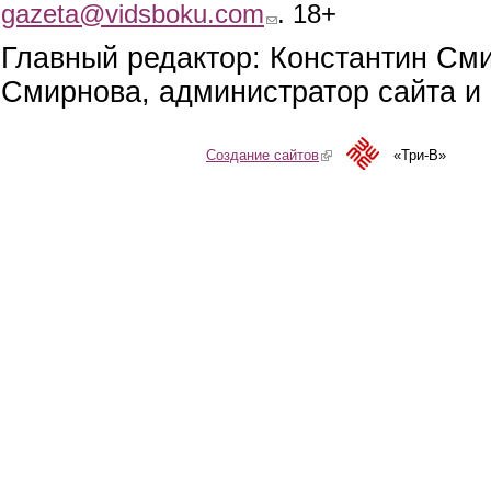
gazeta@vidsboku.com
(link sends e-mail)
. 18+
Главный редактор: Константин См
Смирнова, администратор сайта и 
Создание сайтов
(link is external)
«Три-В»