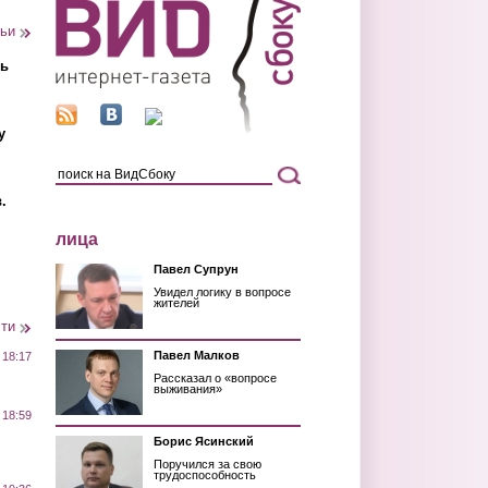
тьи
ть
у
.
лица
Павел Супрун
Увидел логику в вопросе
жителей
сти
Павел Малков
 18:17
Рассказал о «вопросе
выживания»
 18:59
Борис Ясинский
Поручился за свою
трудоспособность