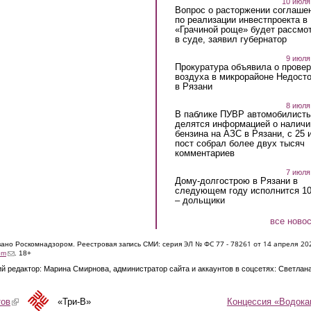
10 июля
Вопрос о расторжении соглаше
по реализации инвестпроекта в
«Грачиной роще» будет рассмо
в суде, заявил губернатор
9 июля
Прокуратура объявила о провер
воздуха в микрорайоне Недост
в Рязани
8 июля
В паблике ПУВР автомобилист
делятся информацией о наличи
бензина на АЗС в Рязани, с 25 
пост собрал более двух тысяч
комментариев
7 июля
Дому-долгострою в Рязани в
следующем году исполнится 10
– дольщики
все ново
ЭЛ № ФС 77 - 7826
1 от 14 апреля 20
овано Роскомнадзором. Реестровая запись СМИ: серия
(link sends e-mail)
om
. 18+
й редактор: Марина Смирнова, администратор сайта и аккаунтов в соцсетях: Светлан
Концессия «Водока
тов
(link is external)
«Три-В»