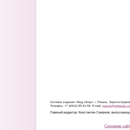
Сетевое издание «Вид сбоку», г. Рязань. Зарегистрир
Телефон: +7 (4912) 95-41-59. E-mail:
gazeta@vidsboku.c
Главный редактор: Константин Смирнов, выпускающи
Создание сай