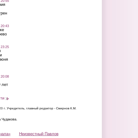
 20:55
ния
трен
 20:43
ке
оево
 23:25
ы
и
июня
 20:08
 лет
сти
20 г.
Учредитель, главный редактор - Смирнов К.М.
а Чудакова.
нала»
Неизвестный Павлов