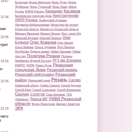
 19:47
Кочетков
Игорь Морозов
Игорь
Игорь Путин
Трубицын
Игорь Туровский
Игорь Яшин
Ирина
Касимов
Канищево
КПРФ Рязань
Кусова
Константиново
Касимовская городская Дума
 21:36
ЛДПР Рязань
Лыбедский бульвар
Людмила Кибальникова
Министерство печати
нег
Рязанской области
Минлесхоз Рязанской области
Михаил Малахов
Михаил Пронин
Мост через Оку
 22:06
Олег
Николай Булаев
Николай Пилюгин
Олег Ковалев
Булеков
Олег Шишов
трит
Ольга Чуляева
Ольга Мишина
Петр Пыленок
Подбелка
Поджоги машин
Пойма Павловки
Пойма
Политика Рязани
Поляны
трех рек
РГУ им. Есенина
Праймериз «Единой России»
 19:15
Рязанская
РМПТС
РНПК
Роман Путин
ин
городская Дума
Рязанский кремль
Рязанский
Рязанский нефтезавод
Рязань
район
Сасово
Рязанский цирк
 23:35
Северный обход
Семен Сазонов
Сергей Дудукин
ы
Сергей Ежов
Сергей Сальников
Сергей Филимонов
Скопин
Солотча
Спас-Клепики
ТРЦ
УМВД Рязанской
Трасса М5
«Премьер»
области
Шаукат Ахметов
Федор Провоторов
ЭРА
 22:16
тнего
м