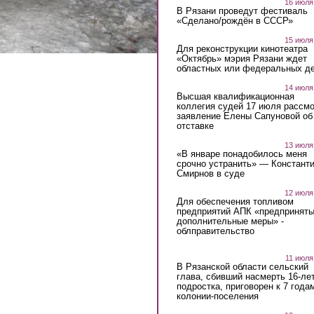
16 июля
В Рязани проведут фестиваль
«Сделано/рождён в СССР»
15 июля
Для реконструкции кинотеатра
«Октябрь» мэрия Рязани ждет
областных или федеральных де
14 июля
Высшая квалификационная
коллегия судей 17 июля рассмо
заявление Елены Сапуновой об
отставке
13 июля
«В январе понадобилось меня
срочно устранить» — Констант
Смирнов в суде
12 июля
Для обеспечения топливом
предприятий АПК «предпринят
дополнительные меры» -
облправительство
11 июля
В Рязанской области сельский
глава, сбивший насмерть 16-ле
подростка, приговорен к 7 года
колонии-поселения