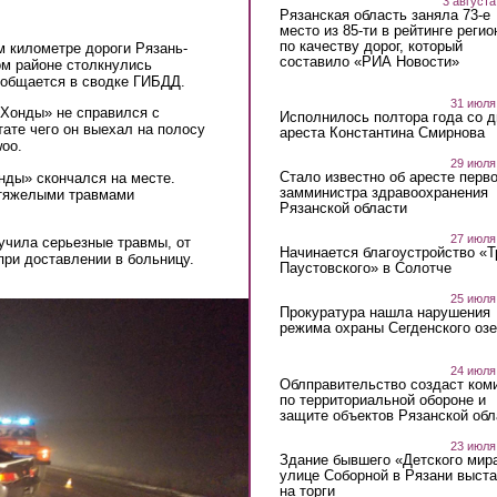
3 августа
Рязанская область заняла 73-е
место из 85-ти в рейтинге регио
по качеству дорог, который
м километре дороги Рязань-
составило «РИА Новости»
ом районе столкнулись
сообщается в сводке ГИБДД.
31 июля
«Хонды» не справился с
Исполнилось полтора года со д
тате чего он выехал на полосу
ареста Константина Смирнова
woo.
29 июля
Стало известно об аресте перво
нды» скончался на месте.
замминистра здравоохранения
 тяжелыми травмами
Рязанской области
27 июля
учила серьезные травмы, от
Начинается благоустройство «
при доставлении в больницу.
Паустовского» в Солотче
25 июля
Прокуратура нашла нарушения
режима охраны Сегденского озе
24 июля
Облправительство создаст ком
по территориальной обороне и
защите объектов Рязанской обл
23 июля
Здание бывшего «Детского мир
улице Соборной в Рязани выст
на торги