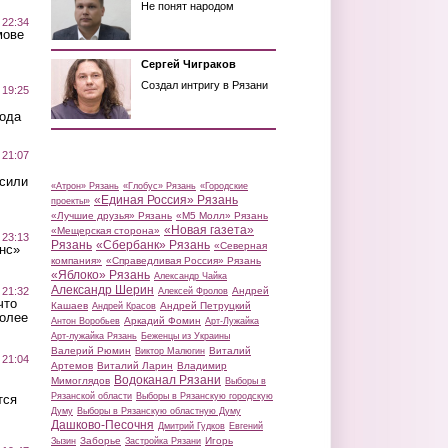
Не понят народом
 22:34
мове
Сергей Чиграков
Создал интригу в Рязани
 19:25
вода
 21:07
осили
«Атрон» Рязань
«Глобус» Рязань
«Городские
«Единая Россия» Рязань
проекты»
«Лучшие друзья» Рязань
«М5 Молл» Рязань
«Новая газета»
«Мещерская сторона»
 23:13
Рязань
«Сбербанк» Рязань
«Северная
нс»
компания»
«Справедливая Россия» Рязань
«Яблоко» Рязань
Александр Чайка
Александр Шерин
 21:32
Андрей
Алексей Фролов
что
Кашаев
Андрей Петруцкий
Андрей Красов
более
Аркадий Фомин
Антон Воробьев
Арт-Лужайка
Арт-лужайка Рязань
Беженцы из Украины
Валерий Рюмин
Виталий
Виктор Малюгин
 21:04
Артемов
Виталий Ларин
Владимир
Водоканал Рязани
Мимоглядов
Выборы в
Рязанской области
Выборы в Рязанскую городскую
тся
Думу
Выборы в Рязанскую областную Думу
Дашково-Песочня
Дмитрий Гудков
Евгений
Заборье
Игорь
Зызин
Застройка Рязани