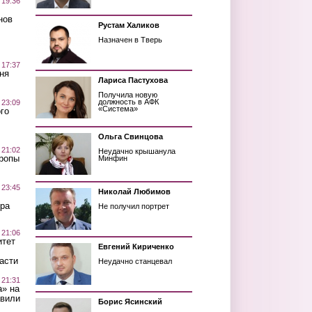
 19:36
нов
Рустам Халиков
Назначен в Тверь
 17:37
ня
Лариса Пастухова
Получила новую
должность в АФК
 23:09
«Система»
го
Ольга Свинцова
 21:02
Неудачно крышанула
Тропы
Минфин
 23:45
Николай Любимов
ра
Не получил портрет
 21:06
итет
Евгений Кириченко
асти
Неудачно станцевал
 21:31
а» на
авили
Борис Ясинский