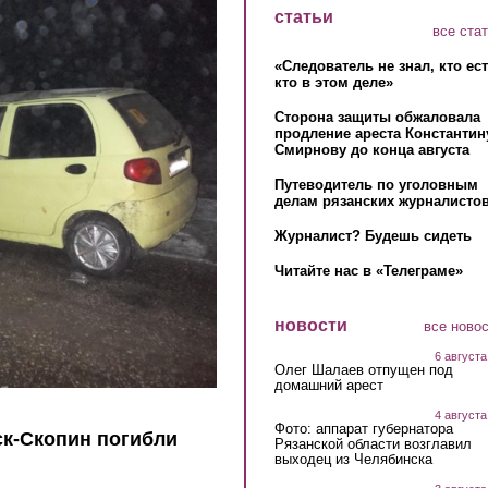
статьи
все ста
«Следователь не знал, кто ес
кто в этом деле»
Сторона защиты обжаловала
продление ареста Константин
Смирнову до конца августа
Путеводитель по уголовным
делам рязанских журналистов
Журналист? Будешь сидеть
Читайте нас в «Телеграме»
новости
все ново
6 августа
Олег Шалаев отпущен под
домашний арест
4 августа
Фото: аппарат губернатора
ск-Скопин погибли
Рязанской области возглавил
выходец из Челябинска