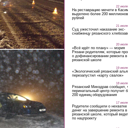
22 июля
На реставрацию мечети в Каси
выделено более 200 миллионов
рублей
21 июля
Суд ужесточил наказание экс-
снабженцу рязанского хлебоза
20 июля
«Всё идёт по плану» — мэрия
Рязани родителям, которые пр
о дофинансировании ремонта в
рязанской школе
19 июля
«Экологический рязанский алья
перезапустил «карту свалок»
18 июля
Рязанский Минздрав сообщил, 
перинатальный центр получит 
200 единиц оборудования
17 июля
Родители сообщили о нехватке
денег на завершение ремонта в
рязанской школе, который веде
по нацпроекту