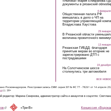
«Яблока» Мария Епифанова сд
документы в рязанский облизби
4 февраля
Общественная палата РФ
вмешалась в дело о ЧП на
территории управляющей комп
Владислава Хаустова
29 января
В Рязанской области уменьшил
величина прожиточного миниму
13 января
Рязанская ГИБДД: благодаря
принятым мерам во вторник не
зарегистрировано ДТП с
пострадавшими
19 декабря
На Солотчинском шоссе
столкнулись три автомобиля
все ново
ЭЛ № ФС 77 - 7826
1 от 14 апреля 20
овано Роскомнадзором. Реестровая запись СМИ: серия
(link sends e-mail)
om
. 18+
й редактор: Марина Смирнова, администратор сайта и аккаунтов в соцсетях: Светлан
Концессия «Водока
тов
(link is external)
«Три-В»