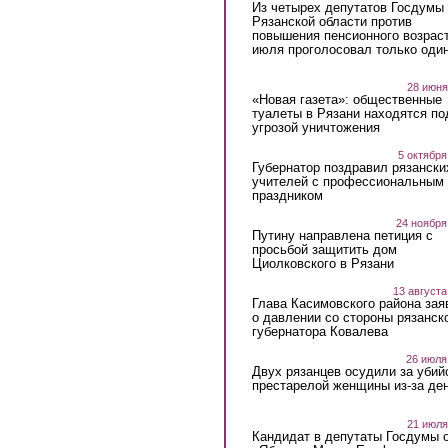
Из четырех депутатов Госдумы 
Рязанской области против
повышения пенсионного возраст
июля проголосовал только оди
28 июня
«Новая газета»: общественные
туалеты в Рязани находятся по
угрозой уничтожения
5 октября
Губернатор поздравил рязански
учителей с профессиональным
праздником
24 ноября
Путину направлена петиция с
просьбой защитить дом
Циолковского в Рязани
13 августа
Глава Касимовского района зая
о давлении со стороны рязанск
губернатора Ковалева
26 июля
Двух рязанцев осудили за убий
престарелой женщины из-за ден
21 июля
Кандидат в депутаты Госдумы 