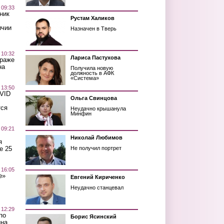
 09:33
ник
Рустам Халиков
ичии
Назначен в Тверь
 10:32
Лариса Пастухова
краже
на
Получила новую
должность в АФК
«Система»
 13:50
OVID
Ольга Свинцова
тся
Неудачно крышанула
Минфин
 09:21
Николай Любимов
я
е 25
Не получил портрет
 16:05
е»
Евгений Кириченко
Неудачно станцевал
 12:29
по
Борис Ясинский
ина