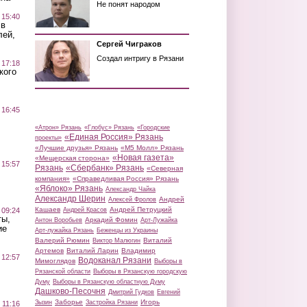
Не понят народом
 15:40
 в
лей,
Сергей Чиграков
Создал интригу в Рязани
 17:18
кого
 16:45
«Атрон» Рязань
«Глобус» Рязань
«Городские
«Единая Россия» Рязань
проекты»
«Лучшие друзья» Рязань
«М5 Молл» Рязань
«Новая газета»
«Мещерская сторона»
 15:57
Рязань
«Сбербанк» Рязань
«Северная
компания»
«Справедливая Россия» Рязань
«Яблоко» Рязань
Александр Чайка
Александр Шерин
Андрей
Алексей Фролов
Кашаев
Андрей Петруцкий
 09:24
Андрей Красов
ты,
Аркадий Фомин
Антон Воробьев
Арт-Лужайка
ие
Арт-лужайка Рязань
Беженцы из Украины
Валерий Рюмин
Виталий
Виктор Малюгин
Артемов
Виталий Ларин
Владимир
 12:57
Водоканал Рязани
Мимоглядов
Выборы в
Рязанской области
Выборы в Рязанскую городскую
Думу
Выборы в Рязанскую областную Думу
Дашково-Песочня
Дмитрий Гудков
Евгений
Заборье
Игорь
Зызин
Застройка Рязани
 11:16