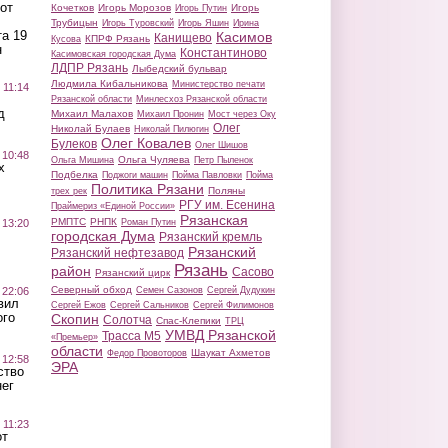
от
Кочетков
Игорь Морозов
Игорь
Игорь Путин
Трубицын
Игорь Туровский
Игорь Яшин
Ирина
а 19
Касимов
Канищево
КПРФ Рязань
Кусова
н
Константиново
Касимовская городская Дума
ЛДПР Рязань
Лыбедский бульвар
Людмила Кибальникова
Министерство печати
 11:14
Рязанской области
Минлесхоз Рязанской области
д
Михаил Малахов
Михаил Пронин
Мост через Оку
Олег
Николай Булаев
Николай Пилюгин
Олег Ковалев
Булеков
Олег Шишов
 10:48
Ольга Чуляева
Ольга Мишина
Петр Пыленок
х
Подбелка
Поджоги машин
Пойма Павловки
Пойма
Политика Рязани
Поляны
трех рек
РГУ им. Есенина
Праймериз «Единой России»
Рязанская
РМПТС
РНПК
Роман Путин
 13:20
городская Дума
Рязанский кремль
Рязанский
Рязанский нефтезавод
Рязань
район
Сасово
Рязанский цирк
Северный обход
Семен Сазонов
Сергей Дудукин
 22:06
вил
Сергей Ежов
Сергей Сальников
Сергей Филимонов
ого
Скопин
Солотча
Спас-Клепики
ТРЦ
УМВД Рязанской
Трасса М5
«Премьер»
области
Шаукат Ахметов
Федор Провоторов
 12:58
ЭРА
ство
ег
 11:23
от