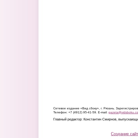
Сетевое издание «Вид сбоку», г. Рязань. Зарегистрир
Телефон: +7 (4912) 95-41-59. E-mail:
gazeta@vidsboku.c
Главный редактор: Константин Смирнов, выпускающи
Создание сай