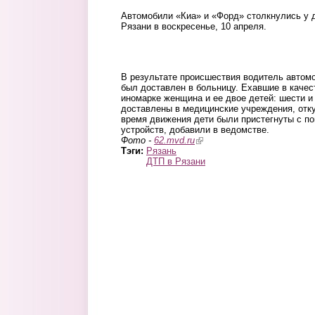
Автомобили «Киа» и «Форд» столкнулись у д
Рязани в воскресенье, 10 апреля.
kia1.jpg
kia2.jpg
В результате происшествия водитель автом
был доставлен в больницу. Ехавшие в качес
иномарке женщина и ее двое детей: шести и
доставлены в медицинские учреждения, отк
время движения дети были пристегнуты с 
устройств, добавили в ведомстве.
Фото -
62.mvd.ru
(link is external)
Тэги:
Рязань
ДТП в Рязани