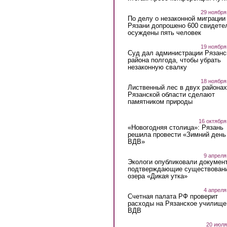
29 ноября
По делу о незаконной миграции
Рязани допрошено 600 свидете
осуждены пять человек
19 ноября
Суд дал администрации Рязанс
района полгода, чтобы убрать
незаконную свалку
18 ноября
Лиственный лес в двух районах
Рязанской области сделают
памятником природы
16 октября
«Новогодняя столица»: Рязань
решила провести «Зимний день
ВДВ»
9 апреля
Экологи опубликовали докумен
подтверждающие существован
озера «Дикая утка»
4 апреля
Счетная палата РФ проверит
расходы на Рязанское училище
ВДВ
20 июля