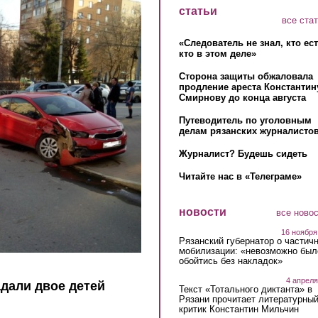
статьи
все ста
«Следователь не знал, кто ес
кто в этом деле»
Сторона защиты обжаловала
продление ареста Константин
Смирнову до конца августа
Путеводитель по уголовным
делам рязанских журналистов
Журналист? Будешь сидеть
Читайте нас в «Телеграме»
новости
все ново
16 ноября
Рязанский губернатор о частич
мобилизации: «невозможно был
обойтись без накладок»
4 апреля
адали двое детей
Текст «Тотального диктанта» в
Рязани прочитает литературны
критик Константин Мильчин