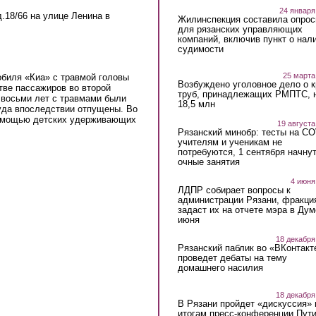
24 января
.18/66 на улице Ленина в
Жилинспекция составила опрос
для рязанских управляющих
компаний, включив пункт о нал
судимости
25 марта
обиля «Киа» с травмой головы
Возбуждено уголовное дело о 
тве пассажиров во второй
труб, принадлежащих РМПТС, 
 восьми лет с травмами были
18,5 млн
уда впоследствии отпущены. Во
помощью детских удерживающих
19 августа
Рязанский минобр: тесты на C
учителям и ученикам не
потребуются, 1 сентября начну
очные занятия
4 июня
ЛДПР собирает вопросы к
администрации Рязани, фракци
задаст их на отчете мэра в Дум
июня
18 декабря
Рязанский паблик во «ВКонтакт
проведет дебаты на тему
домашнего насилия
18 декабря
В Рязани пройдет «дискуссия» 
итогам пресс-конференции Пут