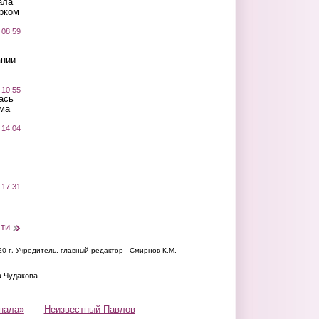
ала
рком
 08:59
ании
 10:55
ась
ма
 14:04
 17:31
сти
20 г.
Учредитель, главный редактор - Смирнов К.М.
а Чудакова.
нала»
Неизвестный Павлов