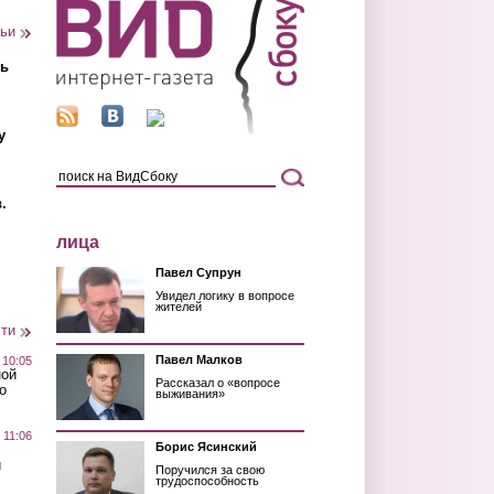
тьи
ть
у
.
лица
Павел Супрун
Увидел логику в вопросе
жителей
сти
Павел Малков
 10:05
ной
Рассказал о «вопросе
о
выживания»
 11:06
Борис Ясинский
й
Поручился за свою
трудоспособность