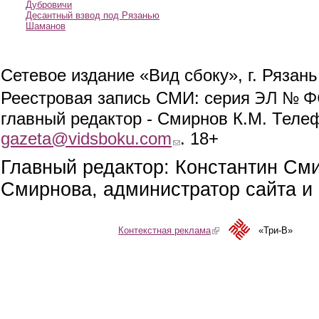
Дубровичи
Десантный взвод под Рязанью
Шаманов
Сетевое издание «Вид сбоку», г. Рязан
ЭЛ № ФС
Реестровая запись СМИ: серия
главный редактор - Смирнов К.М. Телефо
gazeta@vidsboku.com
(link sends e-mail)
. 18+
Главный редактор: Константин См
Смирнова, администратор сайта и 
Контекстная реклама
(link is external)
«Три-В»