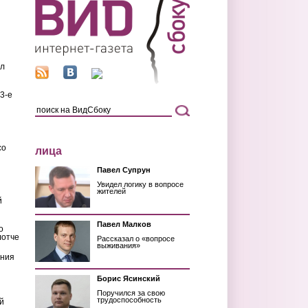
ил
3-е
со
лица
Павел Супрун
Увидел логику в вопросе
жителей
й
Павел Малков
о
лотче
Рассказал о «вопросе
выживания»
ения
Борис Ясинский
Поручился за свою
трудоспособность
й