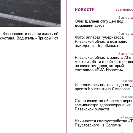
новости
все ново
6 августа
Олег Шалаев отпущен под
домашний арест
а безопасности спасли жизнь её
4 августа
Фото: аппарат губернатора
 сустава. Водитель «Приоры» от
Рязанской области возглавил
выходец из Челябинска
3 августа
Рязанская область заняла 73-е
место из 85-ти в рейтинге регио
по качеству дорог, который
составило «РИА Новости»
31 июля
Исполнилось полтора года со д
ареста Константина Смирнова
29 июля
Стало известно об аресте перво
замминистра здравоохранения
Рязанской области
27 июля
Начинается благоустройство «
Паустовского» в Солотче