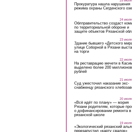
25 июля
Прокуратура нашла нарушения
режима охраны Сегденского озе
24 июля
Облправительство создаст ком
по территориальной обороне и
защите объектов Рязанской обл
23 июля
Здание бывшего «Детского мир
улице Соборной в Рязани выст
на торги
22 июля
На реставрацию мечети в Каси
выделено более 200 миллионов
рублей
21 июля
Суд ужесточил наказание экс-
снабженцу рязанского хлебоза
20 июля
«Всё идёт по плану» — мэрия
Рязани родителям, которые пр
о дофинансировании ремонта в
рязанской школе
19 июля
«Экологический рязанский алья
перезапустил «карту свалок»