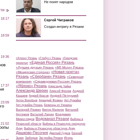
Не понят народом
сти
 18:17
Сергей Чиграков
Создал интригу в Рязани
 18:59
 19:36
«Атрон» Рязань
«Глобус» Рязань
«Городские
«Единая Россия» Рязань
проекты»
нов
«Лучшие друзья» Рязань
«М5 Молл» Рязань
«Новая газета»
«Мещерская сторона»
Рязань
«Сбербанк» Рязань
«Северная
компания»
«Справедливая Россия» Рязань
 17:37
«Яблоко» Рязань
Александр Чайка
ня
Александр Шерин
Андрей
Алексей Фролов
Кашаев
Андрей Петруцкий
Андрей Красов
Аркадий Фомин
Антон Воробьев
Арт-Лужайка
 23:09
Арт-лужайка Рязань
Беженцы из Украины
го
Валерий Рюмин
Виталий
Виктор Малюгин
Артемов
Виталий Ларин
Владимир
Водоканал Рязани
Мимоглядов
Выборы в
 21:02
Рязанской области
Выборы в Рязанскую городскую
Тропы
Думу
Выборы в Рязанскую областную Думу
Дашково-Песочня
Дмитрий Гудков
Евгений
Заборье
Игорь
Зызин
Застройка Рязани