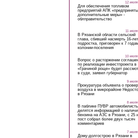
12 июля
Для обеспечения топливом
предприятий АПК «предпринят
дополнительные меры» -
облправительство
11 июля
В Рязанской области сельский
глава, сбивший насмерть 16-ле
подростка, приговорен к 7 года
колонии-поселения
10 июля
Вопрос о расторжении соглаше
по реализации инвестпроекта в
«Грачиной роще» будет рассмо
в суде, заявил губернатор
9 июля
Прокуратура объявила о провер
воздуха в микрорайоне Недост
в Рязани
8 июля
В паблике ПУВР автомобилист
делятся информацией о наличи
бензина на АЗС в Рязани, с 25 
пост собрал более двух тысяч
комментариев
7 июля
Дому-долгострою в Рязани в