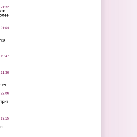
 21:32
что
более
 21:04
тся
 19:47
 21:36
нег
 22:06
трит
 19:15
ин