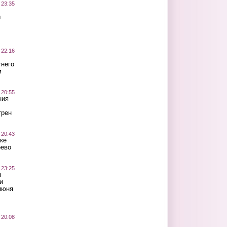
 23:35
ы
 22:16
тнего
м
 20:55
ния
трен
 20:43
ке
оево
 23:25
ы
и
июня
 20:08