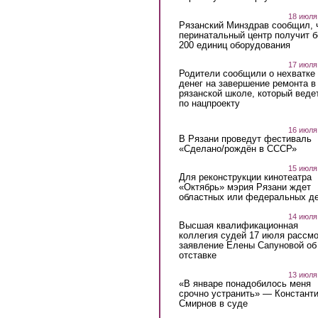
18 июля
Рязанский Минздрав сообщил, 
перинатальный центр получит 
200 единиц оборудования
17 июля
Родители сообщили о нехватке
денег на завершение ремонта в
рязанской школе, который веде
по нацпроекту
16 июля
В Рязани проведут фестиваль
«Сделано/рождён в СССР»
15 июля
Для реконструкции кинотеатра
«Октябрь» мэрия Рязани ждет
областных или федеральных де
14 июля
Высшая квалификационная
коллегия судей 17 июля рассмо
заявление Елены Сапуновой об
отставке
13 июля
«В январе понадобилось меня
срочно устранить» — Констант
Смирнов в суде