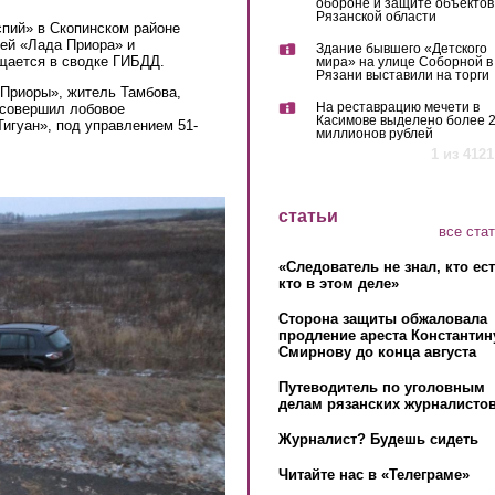
обороне и защите объектов
Рязанской области
спий» в Скопинском районе
ей «Лада Приора» и
Здание бывшего «Детского
бщается в сводке ГИБДД.
мира» на улице Соборной в
Рязани выставили на торги
«Приоры», житель Тамбова,
На реставрацию мечети в
 совершил лобовое
Касимове выделено более 
игуан», под управлением 51-
миллионов рублей
1 из 4121
статьи
все ста
«Следователь не знал, кто ес
кто в этом деле»
Сторона защиты обжаловала
продление ареста Константин
Смирнову до конца августа
Путеводитель по уголовным
делам рязанских журналистов
Журналист? Будешь сидеть
Читайте нас в «Телеграме»