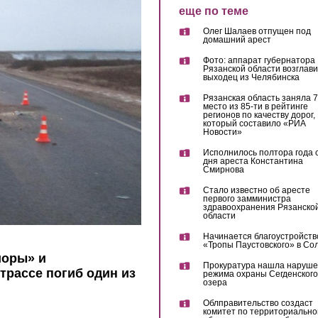
еще по теме
Олег Шалаев отпущен под
домашний арест
Фото: аппарат губернатора
Рязанской области возглав
выходец из Челябинска
Рязанская область заняла 7
место из 85-ти в рейтинге
регионов по качеству дорог,
который составило «РИА
Новости»
Исполнилось полтора года 
дня ареста Константина
Смирнова
Стало известно об аресте
первого замминистра
здравоохранения Рязанско
области
Начинается благоустройств
«Тропы Паустовского» в Со
иоры» и
Прокуратура нашла наруш
трассе погиб один из
режима охраны Сегденского
озера
Облправительство создаст
комитет по территориально