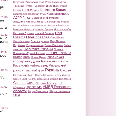
 23:45
Кочетков
Игорь Морозов
Игорь
Игорь Путин
Трубицын
Игорь Туровский
Игорь Яшин
Ирина
ра
Касимов
Канищево
КПРФ Рязань
Кусова
Константиново
Касимовская городская Дума
 21:06
ЛДПР Рязань
Лыбедский бульвар
итет
Людмила Кибальникова
Министерство печати
Рязанской области
Минлесхоз Рязанской области
асти
Михаил Малахов
Михаил Пронин
Мост через Оку
Олег
Николай Булаев
Николай Пилюгин
 21:31
Олег Ковалев
Булеков
а» на
Олег Шишов
авили
Ольга Чуляева
Ольга Мишина
Петр Пыленок
Подбелка
Поджоги машин
Пойма Павловки
Пойма
Политика Рязани
Поляны
трех рек
 22:34
РГУ им. Есенина
Праймериз «Единой России»
мове
Рязанская
РМПТС
РНПК
Роман Путин
городская Дума
Рязанский кремль
Рязанский
Рязанский нефтезавод
Рязань
район
 19:25
Сасово
Рязанский цирк
Северный обход
Семен Сазонов
Сергей Дудукин
вода
Сергей Ежов
Сергей Сальников
Сергей Филимонов
Скопин
Солотча
Спас-Клепики
ТРЦ
УМВД Рязанской
 21:07
Трасса М5
«Премьер»
области
Шаукат Ахметов
Федор Провоторов
осили
ЭРА
 23:13
нс»