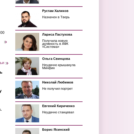
Рустам Халиков
Назначен в Тверь
200
Лариса Пастухова
Получила новую
следующая ›
должность в АФК
«Система»
Ольга Свинцова
тьи
Неудачно крышанула
Минфин
ть
Николай Любимов
Не получил портрет
у
Евгений Кириченко
.
Неудачно станцевал
Борис Ясинский