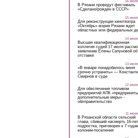
16 июля
В Рязани проведут фестиваль
«Сделано/рождён в СССР»
15 июля
Для реконструкции кинотеатра
«Октябрь» мэрия Рязани ждет
областных или федеральных де
14 июля
Высшая квалификационная
коллегия судей 17 июля рассмо
заявление Елены Сапуновой об
отставке
13 июля
«В январе понадобилось меня
срочно устранить» — Констант
Смирнов в суде
12 июля
Для обеспечения топливом
предприятий АПК «предпринят
дополнительные меры» -
облправительство
11 июля
В Рязанской области сельский
глава, сбивший насмерть 16-ле
подростка, приговорен к 7 года
колонии-поселения