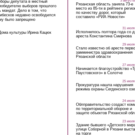
3 августа
боры депутата в местный
Рязанская область заняла 73-е
 победителю выборов прошлого
место из 85-ти в рейтинге регио
мандат. Дело в том, что
по качеству дорог, который
Чибесков недавно освободился
составило «РИА Новости»
ему было запрещено
31 июля
Исполнилось полтора года со д
 Дома культуры Ирина Кацюк
ареста Константина Смирнова
29 июля
Стало известно об аресте перво
замминистра здравоохранения
Рязанской области
27 июля
Начинается благоустройство «
Паустовского» в Солотче
25 июля
Прокуратура нашла нарушения
режима охраны Сегденского озе
24 июля
Облправительство создаст ком
по территориальной обороне и
защите объектов Рязанской обл
23 июля
Здание бывшего «Детского мир
улице Соборной в Рязани выст
на торги