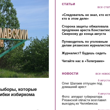
статьи
все ста
«Следователь не знал, кто ес
кто в этом деле»
Сторона защиты обжаловала
продление ареста Константин
Смирнову до конца августа
Путеводитель по уголовным
делам рязанских журналистов
Журналист? Будешь сидеть
Читайте нас в «Телеграме»
новости
все ново
6 августа
Олег Шалаев отпущен под
домашний арест
выборы, которые
4 августа
ибки избиркома
Фото: аппарат губернатора
Рязанской области возглавил
выходец из Челябинска