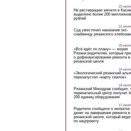
22 июля
На реставрацию мечети в Каси
выделено более 200 миллионов
рублей
21 июля
Суд ужесточил наказание экс-
снабженцу рязанского хлебоза
20 июля
«Всё идёт по плану» — мэрия
Рязани родителям, которые пр
о дофинансировании ремонта в
рязанской школе
19 июля
«Экологический рязанский алья
перезапустил «карту свалок»
18 июля
Рязанский Минздрав сообщил, 
перинатальный центр получит 
200 единиц оборудования
17 июля
Родители сообщили о нехватке
денег на завершение ремонта в
рязанской школе, который веде
по нацпроекту