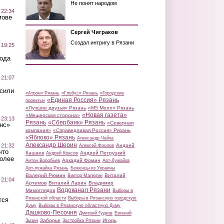
Не понят народом
 22:34
мове
Сергей Чиграков
Создал интригу в Рязани
 19:25
вода
 21:07
осили
«Атрон» Рязань
«Глобус» Рязань
«Городские
«Единая Россия» Рязань
проекты»
«Лучшие друзья» Рязань
«М5 Молл» Рязань
«Новая газета»
«Мещерская сторона»
 23:13
Рязань
«Сбербанк» Рязань
«Северная
нс»
компания»
«Справедливая Россия» Рязань
«Яблоко» Рязань
Александр Чайка
Александр Шерин
 21:32
Андрей
Алексей Фролов
что
Кашаев
Андрей Петруцкий
Андрей Красов
более
Аркадий Фомин
Антон Воробьев
Арт-Лужайка
Арт-лужайка Рязань
Беженцы из Украины
Валерий Рюмин
Виталий
Виктор Малюгин
 21:04
Артемов
Виталий Ларин
Владимир
Водоканал Рязани
Мимоглядов
Выборы в
Рязанской области
Выборы в Рязанскую городскую
тся
Думу
Выборы в Рязанскую областную Думу
Дашково-Песочня
Дмитрий Гудков
Евгений
Заборье
Игорь
Зызин
Застройка Рязани