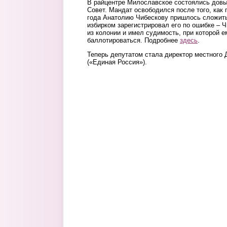
В райцентре Милославское состоялись довы
Совет. Мандат освободился после того, как
года Анатолию Чибескову пришлось сложить 
избирком зарегистрировал его по ошибке – 
из колонии и имел судимость, при которой 
баллотироваться. Подробнее
здесь
.
Теперь депутатом стала директор местного
(«Единая Россия»).