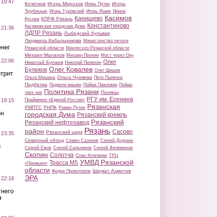
 19:47
Кочетков
Игорь Морозов
Игорь
Игорь Путин
Трубицын
Игорь Туровский
Игорь Яшин
Ирина
Касимов
Канищево
КПРФ Рязань
Кусова
Константиново
Касимовская городская Дума
 21:36
ЛДПР Рязань
Лыбедский бульвар
Людмила Кибальникова
Министерство печати
нег
Рязанской области
Минлесхоз Рязанской области
Михаил Малахов
Михаил Пронин
Мост через Оку
 22:06
Олег
Николай Булаев
Николай Пилюгин
Олег Ковалев
Булеков
Олег Шишов
трит
Ольга Чуляева
Ольга Мишина
Петр Пыленок
Подбелка
Поджоги машин
Пойма Павловки
Пойма
Политика Рязани
Поляны
трех рек
РГУ им. Есенина
Праймериз «Единой России»
 19:15
Рязанская
РМПТС
РНПК
Роман Путин
ин
городская Дума
Рязанский кремль
Рязанский
Рязанский нефтезавод
Рязань
район
Сасово
Рязанский цирк
 23:35
Северный обход
Семен Сазонов
Сергей Дудукин
ы
Сергей Ежов
Сергей Сальников
Сергей Филимонов
Скопин
Солотча
Спас-Клепики
ТРЦ
УМВД Рязанской
Трасса М5
«Премьер»
области
Шаукат Ахметов
Федор Провоторов
ЭРА
 22:16
тнего
м