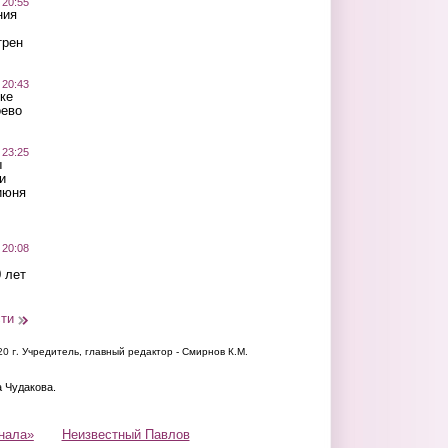
 20:55
ния
трен
 20:43
ке
оево
 23:25
ы
и
июня
 20:08
 лет
сти
20 г.
Учредитель, главный редактор - Смирнов К.М.
а Чудакова.
нала»
Неизвестный Павлов