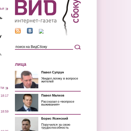
тьи
ть
у
.
лица
Павел Супрун
Увидел логику в вопросе
жителей
сти
Павел Малков
 18:17
Рассказал о «вопросе
выживания»
 18:59
Борис Ясинский
Поручился за свою
трудоспособность