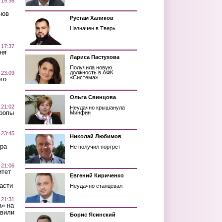
 19:36
нов
Рустам Халиков
Назначен в Тверь
 17:37
ня
Лариса Пастухова
Получила новую
должность в АФК
 23:09
«Система»
го
Ольга Свинцова
 21:02
Неудачно крышанула
Тропы
Минфин
 23:45
Николай Любимов
ра
Не получил портрет
 21:06
итет
Евгений Кириченко
асти
Неудачно станцевал
 21:31
а» на
авили
Борис Ясинский