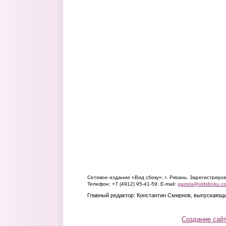
Сетевое издание «Вид сбоку», г. Рязань. Зарегистрир
Телефон: +7 (4912) 95-41-59. E-mail:
gazeta@vidsboku.c
Главный редактор: Константин Смирнов, выпускающи
Создание сай