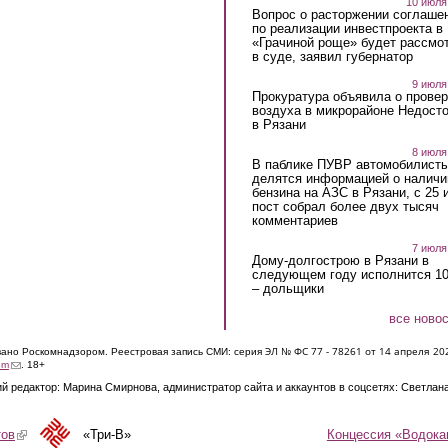
10 июля
Вопрос о расторжении соглаше
по реализации инвестпроекта в
«Грачиной роще» будет рассмо
в суде, заявил губернатор
9 июля
Прокуратура объявила о провер
воздуха в микрорайоне Недост
в Рязани
8 июля
В паблике ПУВР автомобилист
делятся информацией о наличи
бензина на АЗС в Рязани, с 25 
пост собрал более двух тысяч
комментариев
7 июля
Дому-долгострою в Рязани в
следующем году исполнится 10
– дольщики
все ново
ЭЛ № ФС 77 - 7826
1 от 14 апреля 20
овано Роскомнадзором. Реестровая запись СМИ: серия
(link sends e-mail)
om
. 18+
й редактор: Марина Смирнова, администратор сайта и аккаунтов в соцсетях: Светлан
Концессия «Водока
тов
(link is external)
«Три-В»